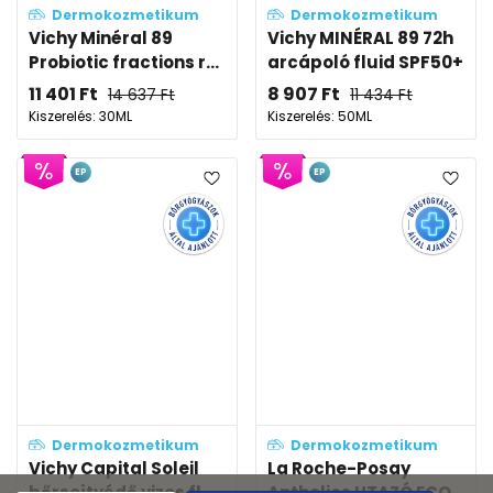
Dermokozmetikum
Dermokozmetikum
Vichy Minéral 89
Vichy MINÉRAL 89 72h
Probiotic fractions r...
arcápoló fluid SPF50+
11 401
Ft
8 907
Ft
14 637
Ft
11 434
Ft
Kiszerelés: 30ML
Kiszerelés: 50ML
EP
EP
Dermokozmetikum
Dermokozmetikum
Vichy Capital Soleil
La Roche-Posay
bőrsejtvédő vizes fl...
Anthelios UTAZÓ ECO...