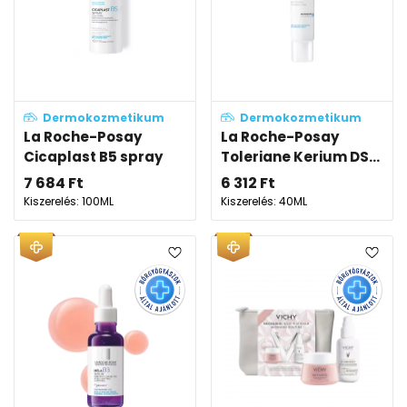
Dermokozmetikum
Dermokozmetikum
La Roche-Posay
La Roche-Posay
Cicaplast B5 spray
Toleriane Kerium DS...
7 684
Ft
6 312
Ft
Kiszerelés: 100ML
Kiszerelés: 40ML