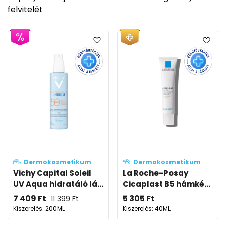
felvitelét
Dermokozmetikum
Dermokozmetikum
Vichy Capital Soleil
La Roche-Posay
UV Aqua hidratáló lá...
Cicaplast B5 hámké...
7 409
Ft
5 305
Ft
11 399
Ft
Kiszerelés: 200ML
Kiszerelés: 40ML