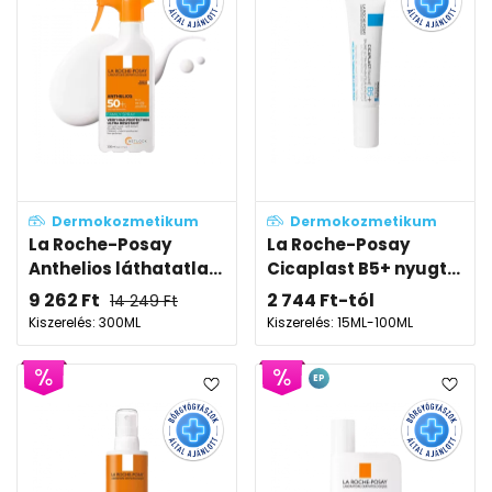
Dermokozmetikum
Dermokozmetikum
La Roche-Posay
La Roche-Posay
Anthelios láthatatla...
Cicaplast B5+ nyugt...
9 262
Ft
2 744
Ft
-tól
14 249
Ft
Kiszerelés: 300ML
Kiszerelés: 15ML-100ML
EP