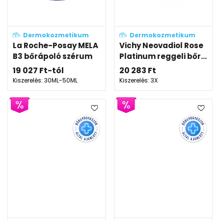
Dermokozmetikum
Dermokozmetikum
La Roche-Posay MELA
Vichy Neovadiol Rose
B3 bőrápoló szérum
Platinum reggeli bőr...
19 027
Ft
-tól
20 283
Ft
Kiszerelés: 30ML-50ML
Kiszerelés: 3X