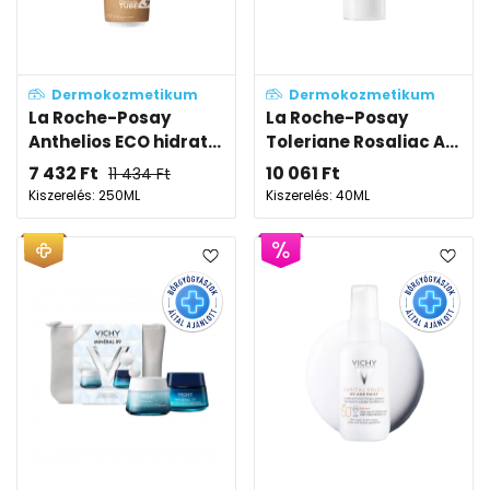
Dermokozmetikum
Dermokozmetikum
La Roche-Posay
La Roche-Posay
Anthelios ECO hidrat...
Toleriane Rosaliac A...
7 432
Ft
10 061
Ft
11 434
Ft
Kiszerelés: 250ML
Kiszerelés: 40ML