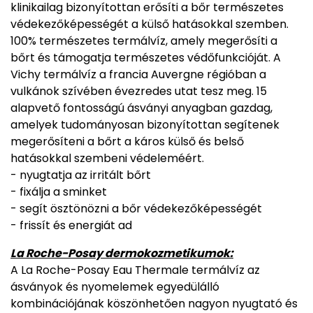
klinikailag bizonyítottan erősíti a bőr természetes
védekezőképességét a külső hatásokkal szemben.
100% természetes termálvíz, amely megerősíti a
bőrt és támogatja természetes védőfunkcióját. A
Vichy termálvíz a francia Auvergne régióban a
vulkánok szívében évezredes utat tesz meg. 15
alapvető fontosságú ásványi anyagban gazdag,
amelyek tudományosan bizonyítottan segítenek
megerősíteni a bőrt a káros külső és belső
hatásokkal szembeni védeleméért.
- nyugtatja az irritált bőrt
- fixálja a sminket
- segít ösztönözni a bőr védekezőképességét
- frissít és energiát ad
La Roche-Posay dermokozmetikumok:
A La Roche-Posay Eau Thermale termálvíz az
ásványok és nyomelemek egyedülálló
kombinációjának köszönhetően nagyon nyugtató és