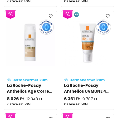
Kiszerelés: 40ML
Kiszerelés: 50ML
EP
Dermokozmetikum
Dermokozmetikum
La Roche-Posay
La Roche-Posay
Anthelios Age Corre...
Anthelios UVMUNE 4...
8 026
Ft
6 361
Ft
12 348
Ft
9 787
Ft
Kiszerelés: 50ML
Kiszerelés: 50ML