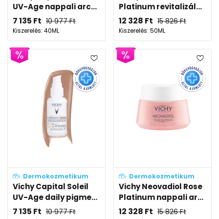
UV-Age nappali arc...
Platinum revitalizál...
7 135
Ft
12 328
Ft
10 977
Ft
15 826
Ft
Kiszerelés: 40ML
Kiszerelés: 50ML
Dermokozmetikum
Dermokozmetikum
Vichy Capital Soleil
Vichy Neovadiol Rose
UV-Age daily pigme...
Platinum nappali ar...
7 135
Ft
12 328
Ft
10 977
Ft
15 826
Ft