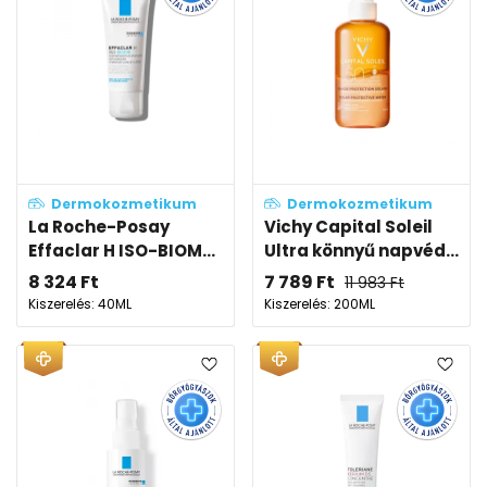
Dermokozmetikum
Dermokozmetikum
La Roche-Posay
Vichy Capital Soleil
Effaclar H ISO-BIOM...
Ultra könnyű napvéd...
8 324
Ft
7 789
Ft
11 983
Ft
Kiszerelés: 40ML
Kiszerelés: 200ML