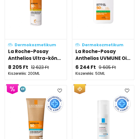
Dermokozmetikum
Dermokozmetikum
La Roche-Posay
La Roche-Posay
Anthelios Ultra-kön...
Anthelios UVMUNE Oi...
8 205
Ft
6 244
Ft
12 623
Ft
9 605
Ft
Kiszerelés: 200ML
Kiszerelés: 50ML
EP