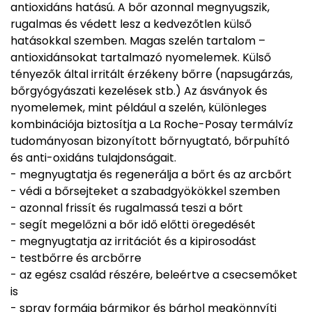
antioxidáns hatású. A bőr azonnal megnyugszik,
rugalmas és védett lesz a kedvezőtlen külső
hatásokkal szemben. Magas szelén tartalom –
antioxidánsokat tartalmazó nyomelemek. Külső
tényezők által irritált érzékeny bőrre (napsugárzás,
bőrgyógyászati kezelések stb.) Az ásványok és
nyomelemek, mint például a szelén, különleges
kombinációja biztosítja a La Roche-Posay termálvíz
tudományosan bizonyított bőrnyugtató, bőrpuhító
és anti-oxidáns tulajdonságait.
- megnyugtatja és regenerálja a bőrt és az arcbőrt
- védi a bőrsejteket a szabadgyökökkel szemben
- azonnal frissít és rugalmassá teszi a bőrt
- segít megelőzni a bőr idő előtti öregedését
- megnyugtatja az irritációt és a kipirosodást
- testbőrre és arcbőrre
- az egész család részére, beleértve a csecsemőket
is
- spray formája bármikor és bárhol megkönnyíti