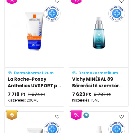
Dermokozmetikum
Dermokozmetikum
La Roche-Posay
Vichy MINÉRAL 89
Anthelios UVSPORT p...
Bőrerősítő szemkör...
7 718
Ft
7 623
Ft
11 874
Ft
9 787
Ft
Kiszerelés: 200ML
Kiszerelés: 15ML
EP