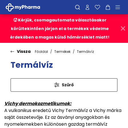
🥵 Kérjük, csomagautomata választásakor
körültekintően járjon el a termékek védelme
érdekében a magas külső hőmérséklet miatt!
Vissza
Főoldal
Termékek
Termálvíz
Termálvíz
Szűrő
Vichy dermokozmetikumok:
A vulkanikus eredetű Vichy Termálvíz a Vichy márka
saját összetevője. Ez az ásványi anyagokban és
nyomelemekben különösen gazdag termálvíz