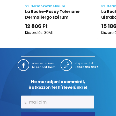
Dermokozmetikum
De
iane
La Roche-Posay Effaclar
Esthe
ultrakoncentrált szérum
olaj
15 186
Ft
31 3
Kiszerelés: 30ML
Kiszer
Kövessen minket
Hívjon minket
/azenpatikam
+3620 997 9977
Ne maradjon le semmiről,
iratkozzon fel hírlevelünkre!