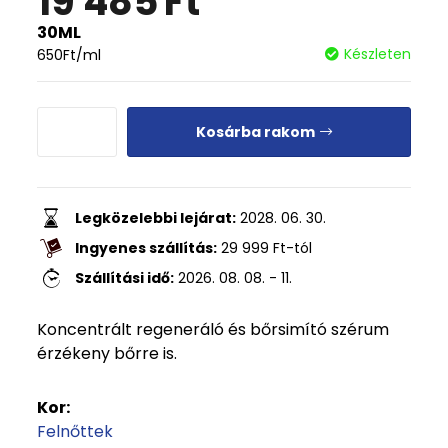
19 485
Ft
30ML
Készleten
650
Ft
/ml
Kosárba rakom
Legközelebbi lejárat:
2028. 06. 30.
Ingyenes szállítás:
29 999
Ft
-tól
Szállítási idő:
2026. 08. 08. - 11.
Koncentrált regeneráló és bőrsimító szérum
érzékeny bőrre is.
Kor:
Felnőttek