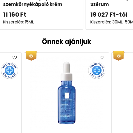
m
Szérum
szemkö
vitami
19 027
Ft
-tól
12 80
Kiszerelés: 30ML-50ML
Kiszerel
Önnek ajánljuk