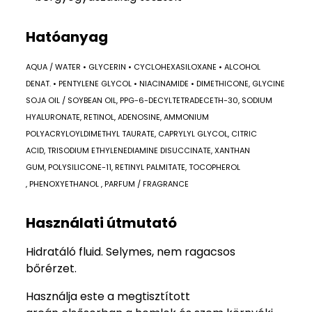
Hatóanyag
AQUA / WATER • GLYCERIN • CYCLOHEXASILOXANE • ALCOHOL
DENAT. • PENTYLENE GLYCOL • NIACINAMIDE • DIMETHICONE, GLYCINE
SOJA OIL / SOYBEAN OIL, PPG-6-DECYLTETRADECETH-30, SODIUM
HYALURONATE, RETINOL, ADENOSINE, AMMONIUM
POLYACRYLOYLDIMETHYL TAURATE, CAPRYLYL GLYCOL, CITRIC
ACID, TRISODIUM ETHYLENEDIAMINE DISUCCINATE, XANTHAN
GUM, POLYSILICONE-11, RETINYL PALMITATE, TOCOPHEROL
, PHENOXYETHANOL , PARFUM / FRAGRANCE
Használati útmutató
Hidratáló fluid. Selymes, nem ragacsos
bőrérzet.
Használja este a megtisztított