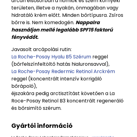
arcán elsősorban a homlok és szem környéki
területen, illetve a nyakán, önmagában vagy
hidratáló krém előtt. Minden bőrtípusra. Zsíros
bőrre is. Nem komedogén.
Nappalra
használjon mellé legalább SPF15 faktorú
fényvédőt.
Javasolt arcápolási rutin:
La Roche-Posay Hyalu B5 Szérum
reggel
(bőrfelszínfeltöltő hatás hialuronsavval),
La Roche-Posay Redermic Retinol Arckrém
reggel (koncentrált intenzív korrigáló
bőrápoló),
éjszakára pedig arctisztítást követően a La
Roce-Posay Retinol B3 koncentrált regeneráló
és bőrsimító szérum.
Gyártói információ