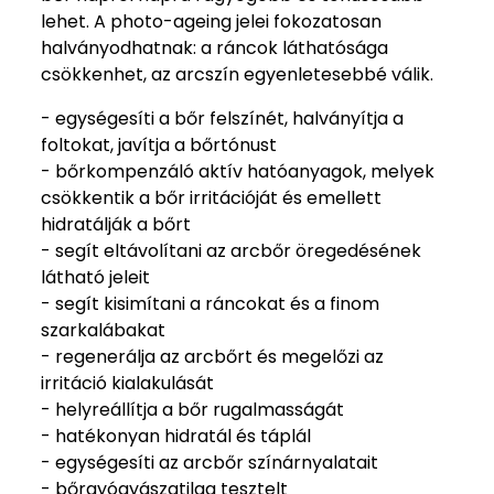
lehet. A photo-ageing jelei fokozatosan
halványodhatnak: a ráncok láthatósága
csökkenhet, az arcszín egyenletesebbé válik.
- egységesíti a bőr felszínét, halványítja a
foltokat, javítja a bőrtónust
- bőrkompenzáló aktív hatóanyagok, melyek
csökkentik a bőr irritációját és emellett
hidratálják a bőrt
- segít eltávolítani az arcbőr öregedésének
látható jeleit
- segít kisimítani a ráncokat és a finom
szarkalábakat
- regenerálja az arcbőrt és megelőzi az
irritáció kialakulását
- helyreállítja a bőr rugalmasságát
- hatékonyan hidratál és táplál
- egységesíti az arcbőr színárnyalatait
- bőrgyógyászatilag tesztelt