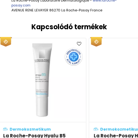
La Roche-Posay Laboratoire Dermatologique -
www.laroche-
posay.com
AVENUE RENE LEVAYER 86270 La Roche-Posay France
Kapcsolódó termékek
Dermokozmetikum
Derm
5
La Roche-Posay Hyalu B5
La Roc