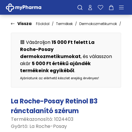
Vissza
Főoldal
Termékek
Dermokozmetikumok
Bőrt
🟦 Vásároljon
15 000 Ft felett La
Roche-Posay
dermokozmetikumokat
, és válasszon
akár
5 000 Ft értékű ajándék
termékeink egyikéből
.
Ajánlatunk az elérhető készlet erejéig érvényes!
La Roche-Posay Retinol B3
ránctalanító szérum
Termékazonosító: 1024403
Gyártó:
La Roche-Posay