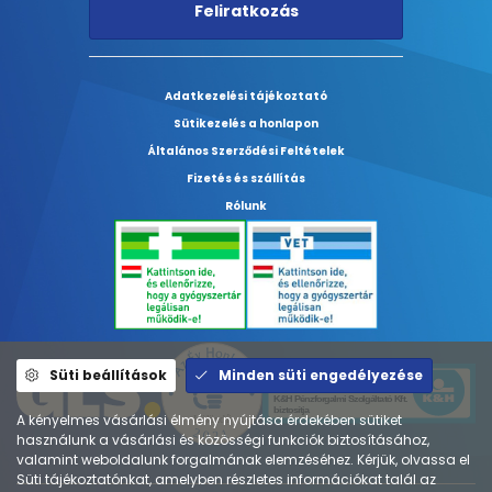
Feliratkozás
Adatkezelési tájékoztató
Sütikezelés a honlapon
Általános Szerződési Feltételek
Fizetés és szállítás
Rólunk
Süti beállítások
Minden süti engedélyezése
A kényelmes vásárlási élmény nyújtása érdekében sütiket
használunk a vásárlási és közösségi funkciók biztosításához,
valamint weboldalunk forgalmának elemzéséhez. Kérjük, olvassa el
Süti tájékoztatónkat, amelyben részletes információkat talál az