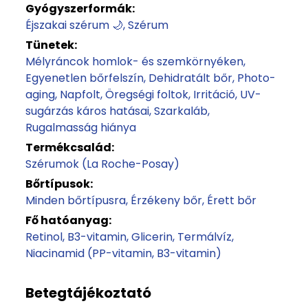
Gyógyszerformák:
Éjszakai szérum 🌙
Szérum
Tünetek:
Mélyráncok homlok- és szemkörnyéken
Egyenetlen bőrfelszín
Dehidratált bőr
Photo-
aging
Napfolt
Öregségi foltok
Irritáció
UV-
sugárzás káros hatásai
Szarkaláb
Rugalmasság hiánya
Termékcsalád:
Szérumok (La Roche-Posay)
Bőrtípusok:
Minden bőrtípusra
Érzékeny bőr
Érett bőr
Fő hatóanyag:
Retinol
B3-vitamin
Glicerin
Termálvíz
Niacinamid (PP-vitamin, B3-vitamin)
Betegtájékoztató