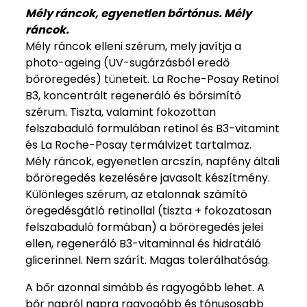
Mély ráncok, egyenetlen bőrtónus. Mély
ráncok.
Mély ráncok elleni szérum, mely javítja a
photo-ageing (UV-sugárzásból eredő
bőröregedés) tüneteit. La Roche-Posay Retinol
B3, koncentrált regeneráló és bőrsimító
szérum. Tiszta, valamint fokozottan
felszabaduló formulában retinol és B3-vitamint
és La Roche-Posay termálvizet tartalmaz.
Mély ráncok, egyenetlen arcszín, napfény általi
bőröregedés kezelésére javasolt készítmény.
Különleges szérum, az etalonnak számító
öregedésgátló retinollal (tiszta + fokozatosan
felszabaduló formában) a bőröregedés jelei
ellen, regeneráló B3-vitaminnal és hidratáló
glicerinnel. Nem szárít. Magas tolerálhatóság.
A bőr azonnal simább és ragyogóbb lehet. A
bőr napról napra ragyogóbb és tónusosabb