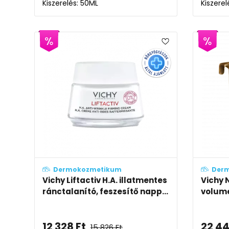
Kiszerelés: 50ML
Kiszerel
Dermokozmetikum
Der
Vichy Liftactiv H.A. illatmentes
Vichy 
ránctalanító, feszesítő napp...
volume
12 328
Ft
22 4
15 826
Ft