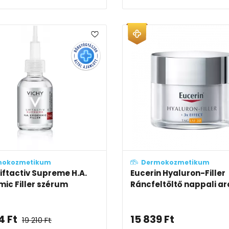
mokozmetikum
Dermokozmetikum
Liftactiv Supreme H.A.
Eucerin Hyaluron-Filler
mic Filler szérum
Ráncfeltöltő nappali arc
4
Ft
15 839
Ft
19 210
Ft