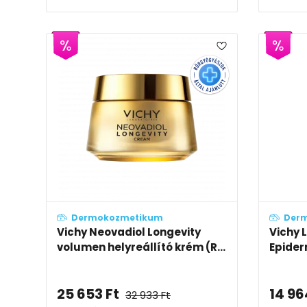
Dermokozmetikum
Der
Vichy Neovadiol Longevity
Vichy 
volumen helyreállító krém (R...
Epider
25 653
Ft
14 96
32 933
Ft