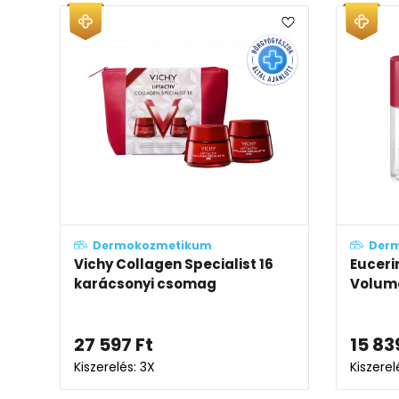
Dermokozmetikum
Der
Vichy Collagen Specialist 16
Euceri
karácsonyi csomag
Volume-
27 597
Ft
15 83
Kiszerelés: 3X
Kiszerel