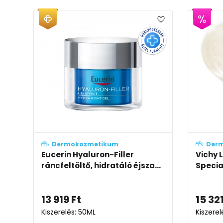
Dermokozmetikum
Der
Eucerin Hyaluron-Filler
Vichy 
ráncfeltöltő, hidratáló éjsza...
Specia
13 919
Ft
15 32
Kiszerelés: 50ML
Kiszerel