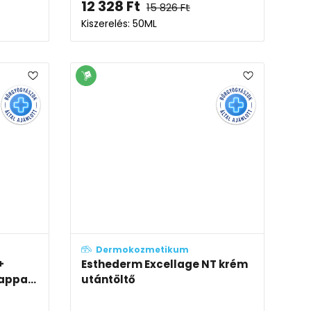
12 328
Ft
15 826
Ft
Kiszerelés: 50ML
Dermokozmetikum
+
Esthederm Excellage NT krém
appa...
utántöltő