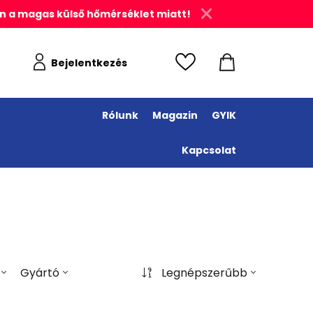
n a magas külső hőmérséklet miatt!
Bejelentkezés
Rólunk
Magazin
GYIK
Kapcsolat
Gyártó
Legnépszerűbb