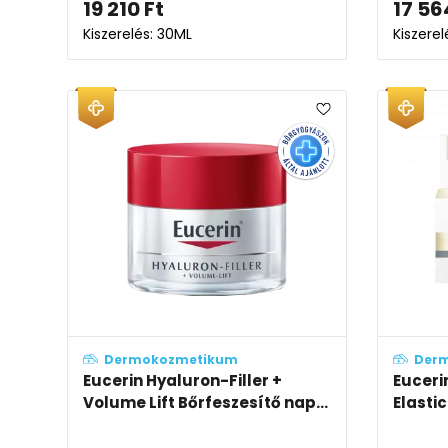
19 210
Ft
17 56
Kiszerelés: 30ML
Kiszerel
Dermokozmetikum
Der
Eucerin Hyaluron-Filler +
Euceri
Volume Lift Bőrfeszesítő nap...
Elasti