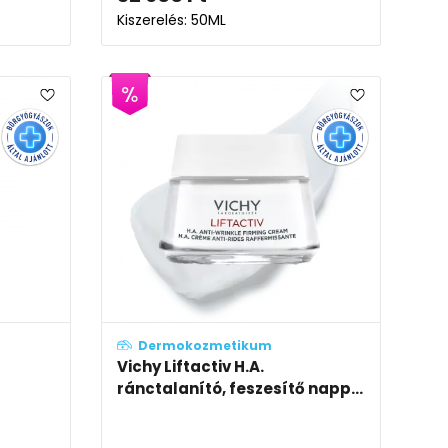
Kiszerelés: 50ML
Dermokozmetikum
Vichy Liftactiv H.A.
ránctalanító, feszesítő napp...