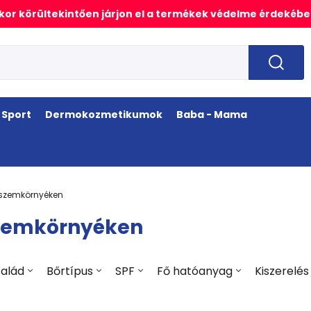
or körültekintően járjon el a termékek védelme érdekébe
Sport
Dermokozmetikumok
Baba - Mama
 szemkörnyéken
szemkörnyéken
alád
Bőrtípus
SPF
Fő hatóanyag
Kiszerelés