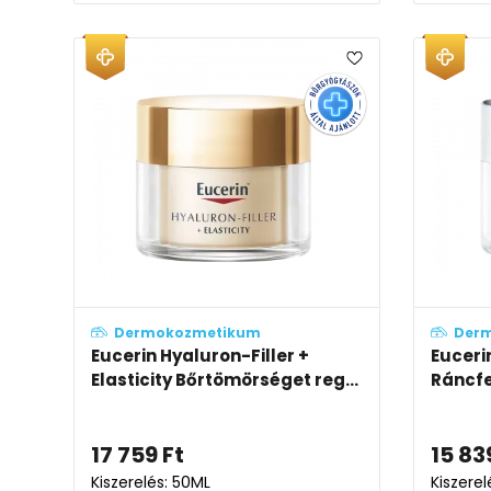
Dermokozmetikum
Der
Eucerin Hyaluron-Filler +
Euceri
Elasticity Bőrtömörséget reg...
Ráncfe
17 759
Ft
15 83
Kiszerelés: 50ML
Kiszerel