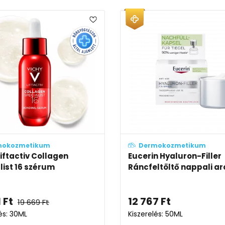
mokozmetikum
Dermokozmetikum
Liftactiv Collagen
Eucerin Hyaluron-Filler
list 16 szérum
Ráncfeltöltő nappali arc
1
Ft
12 767
Ft
19 669
Ft
és: 30ML
Kiszerelés: 50ML