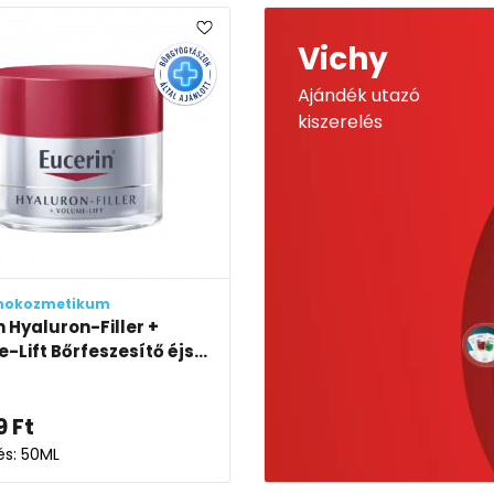
Vichy
Ajándék utazó
kiszerelés
mokozmetikum
n Hyaluron-Filler +
Lift Bőrfeszesítő éjs...
9
Ft
és: 50ML