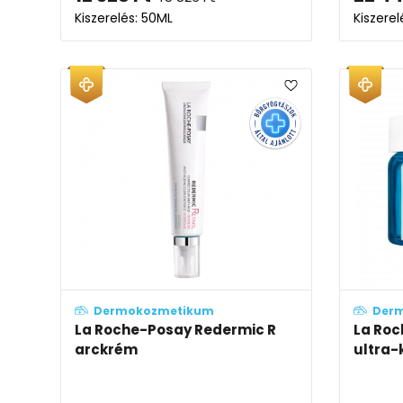
Kiszerelés: 50ML
Kiszerel
Dermokozmetikum
Der
La Roche-Posay Redermic R
La Roc
arckrém
ultra-