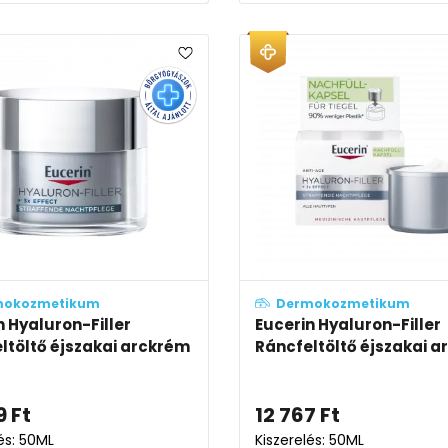
mokozmetikum
Dermokozmetikum
n Hyaluron-Filler
Eucerin Hyaluron-Filler
ltöltő éjszakai arckrém
Ráncfeltöltő éjszakai ar
9
Ft
12 767
Ft
és: 50ML
Kiszerelés: 50ML