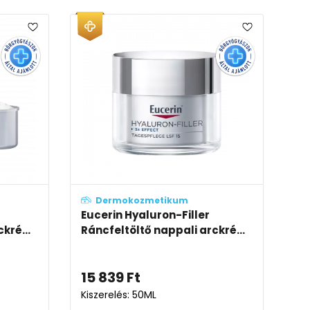
Dermokozmetikum
Eucerin Hyaluron-Filler
kré...
Ráncfeltöltő nappali arckré...
15 839
Ft
Kiszerelés: 50ML