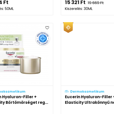
4
Ft
15 321
Ft
19 669
Ft
és: 50ML
Kiszerelés: 30ML
mokozmetikum
Dermokozmetikum
n Hyaluron-Filler +
Eucerin Hyaluron-Filler 
city Bőrtömörséget reg...
Elasticity Ultrakönnyű n