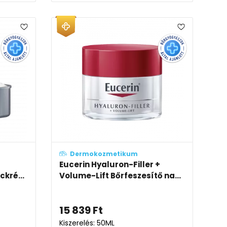
Dermokozmetikum
Eucerin Hyaluron-Filler +
ckré...
Volume-Lift Bőrfeszesítő na...
15 839
Ft
Kiszerelés: 50ML