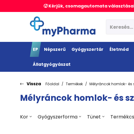
🥵 Kérjük, csomagautomata választásak
EP
Népszerű
Gyógyszertár
Életmód
Állatgyógyászat
Vissza
Főoldal
Termékek
Mélyráncok homlok- és
Mélyráncok homlok- és 
Kor
Gyógyszerforma
Tünet
Termékcs