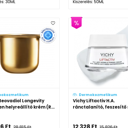
és: 30ML
Kiszerelés: 50ML
mokozmetikum
Dermokozmetikum
Neovadiol Longevity
Vichy Liftactiv H.A.
n helyreállító krém (R...
ránctalanító, feszesítő 
46
Ft
12 328
Ft
28 815
Ft
15 826
Ft