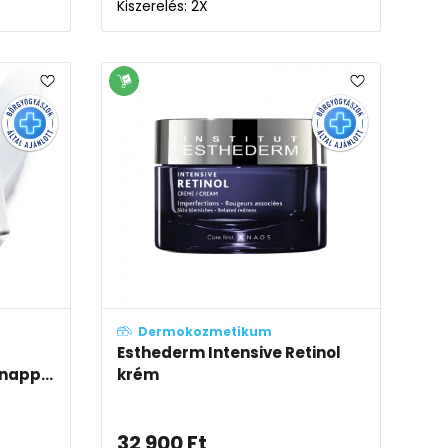
Kiszerelés: 2X
Dermokozmetikum
Esthederm Intensive Retinol
napp...
krém
32 900
Ft