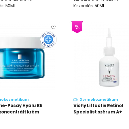
és: 50ML
Kiszerelés: 50ML
mokozmetikum
Dermokozmetikum
he-Posay Hyalu B5
Vichy Liftactiv Retinol
koncentrált krém
Specialist szérum A+