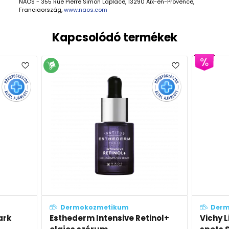
NAOS - 355 Rue Pierre Simon Laplace, 13290 Aix-en-Provence,
Franciaország,
www.naos.com
Kapcsolódó termékek
Dermokozmetikum
D
Retinol+
Vichy Liftactiv B3 Anti-dark
Esth