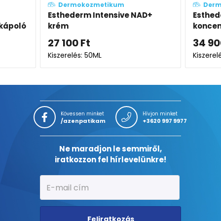
kum
Dermokozmetikum
nsive NAD+
Esthederm Intensive AHA Peel
koncentrált szérum
34 900
Ft
Kiszerelés: 30ML
Kövessen minket
Hívjon minket
/azenpatikam
+3620 997 9977
Ne maradjon le semmiről,
iratkozzon fel hírlevelünkre!
Feliratkozás