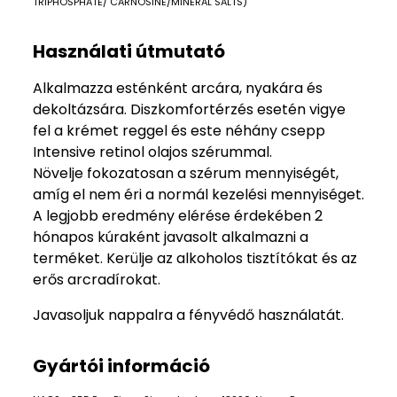
TRIPHOSPHATE/ CARNOSINE/MINERAL SALTS)
Használati útmutató
Alkalmazza esténként arcára, nyakára és
dekoltázsára. Diszkomfortérzés esetén vigye
fel a krémet reggel és este néhány csepp
Intensive retinol olajos szérummal.
Növelje fokozatosan a szérum mennyiségét,
amíg el nem éri a normál kezelési mennyiséget.
A legjobb eredmény elérése érdekében 2
hónapos kúraként javasolt alkalmazni a
terméket. Kerülje az alkoholos tisztítókat és az
erős arcradírokat.
Javasoljuk nappalra a fényvédő használatát.
Gyártói információ