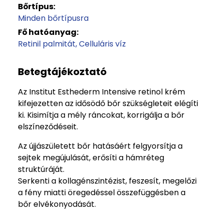
Bőrtípus:
Minden bőrtípusra
Fő hatóanyag:
Retinil palmitát
Celluláris víz
Betegtájékoztató
Az Institut Esthederm Intensive retinol krém
kifejezetten az idősödő bőr szükségleteit elégíti
ki. Kisimítja a mély ráncokat, korrigálja a bőr
elszíneződéseit.
Az újjászületett bőr hatásáért felgyorsítja a
sejtek megújulását, erősíti a hámréteg
struktúráját.
Serkenti a kollagénszintézist, feszesít, megelőzi
a fény miatti öregedéssel összefüggésben a
bőr elvékonyodását.