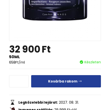
32 900
Ft
50ML
Készleten
658
Ft
/ml
Kosárba rakom
Legközelebbi lejárat:
2027. 08. 31.
Ingyenes szállítás:
29 999
Ft
-tól