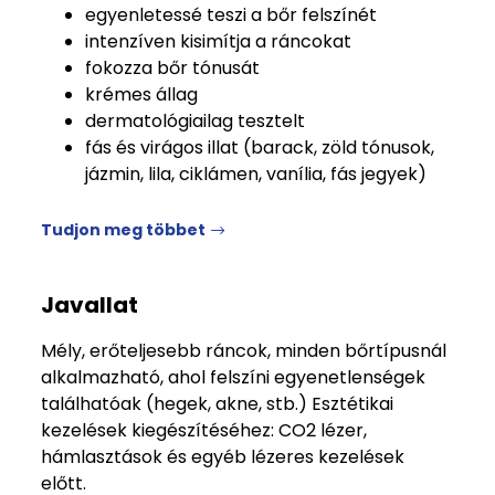
egyenletessé teszi a bőr felszínét
intenzíven kisimítja a ráncokat
fokozza bőr tónusát
krémes állag
dermatológiailag tesztelt
fás és virágos illat (barack, zöld tónusok,
jázmin, lila, ciklámen, vanília, fás jegyek)
Tudjon meg többet
Javallat
Mély, erőteljesebb ráncok, minden bőrtípusnál
alkalmazható, ahol felszíni egyenetlenségek
találhatóak (hegek, akne, stb.) Esztétikai
kezelések kiegészítéséhez: CO2 lézer,
hámlasztások és egyéb lézeres kezelések
előtt.