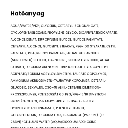
Hatóanyag
AQUA/WATER/VÍZ*, GLYCERIN, CETEARYL ISONONANOATE,
CYCLOPENTASILOXANE, PROPYLENE GLYCOL DICAPRYLATE/DICAPRATE,
ALCOHOL DENAT., DIPROPYLENE GLYCOL, GLYCOL PALMITATE,
CETEARYL ALCOHOL, GLYCERYL STEARATE, PEG-100 STEARATE, CETYL
PALMITATE, PTFE, RETINYL PALMITATE, HELIANTHUS ANNUUS
(SUNFLOWER) SEED OIL, CARNOSINE, SODIUM HYDROXIDE, ALGAE
EXTRACT, DISODIUM ADENOSINE TRIPHOSPHATE, HYDROXYETHYL
ACRYLATE/SODIUM ACRYLOYLDIMETHYL TAURATE COPOLYMER,
AMMONIUM AKRILODIMETIL-TAURÁT/VP KOPOLIMER, CETEARIL-
GLÜKOZID, SZKVALÉN, C30-45 ALKIL-CETEARIL DIMETIKON-
KROSSZPOLIMER, POLISZORBÁT 60, PEG/PPG-18/18 DIMETIKON,
PROPILÉN-GLIKOL, PENTAERYTHRITYL TETRA-DI-T-BUTYL
HYDROXYHYDROCINNAMATE, PHENOXYETHANOL,
CHLORPHENESIN, DISODIUM EDTA, FRAGRANCE (PARFUM). [ES
263V1] *CELLULAR WATER (AQUA/DISODIUM ADENOSINE