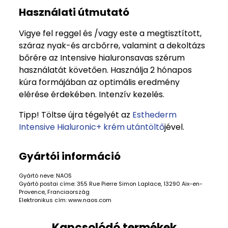
Használati útmutató
Vigye fel reggel és /vagy este a megtisztított,
száraz nyak-és arcbőrre, valamint a dekoltázs
bőrére az Intensive hialuronsavas szérum
használatát követően. Használja 2 hónapos
kúra formájában az optimális eredmény
elérése érdekében. Intenzív kezelés.
Tipp! Töltse újra tégelyét az
Esthederm
Intensive Hialuronic+ krém utántöltő
jével.
Gyártói információ
Gyártó neve: NAOS
Gyártó postai címe: 355 Rue Pierre Simon Laplace, 13290 Aix-en-
Provence, Franciaország
Elektronikus cím: www.naos.com
Kapcsolódó termékek