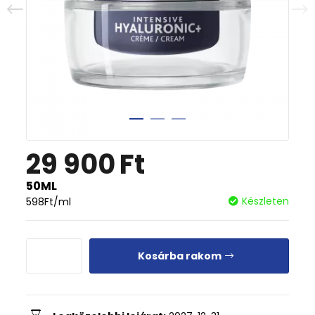
29 900
Ft
50ML
Készleten
598
Ft
/ml
Kosárba rakom