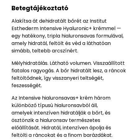
Betegtájékoztató
Alakítsa át dehidratált bőrét az Institut
Esthederm Intensive Hyaluronic+ krémmel —
egy hatékony, tripla hialuronsavas formulával,
amely hidratál, feltölt és véd a láthatóan
simább, teltebb arcszínért.
Mélyhidratálás. Látható volumen. Visszaállított
fiatalos ragyogás. A bőr hidratált lesz, a ráncok
feltöltődnek, így visszanyeri teltségét,
feszességét.
Az Intensive hialuronsavas+ krém három
különböző típusú hialuronsavból áll,
amelyek intenzíven hidratálják a bőrt, és
ösztönzik a hialuronsav természetes
előállítását. Hidratál, intenzíven ápolja és
feltölti a ráncokat és a finom barázdákat.