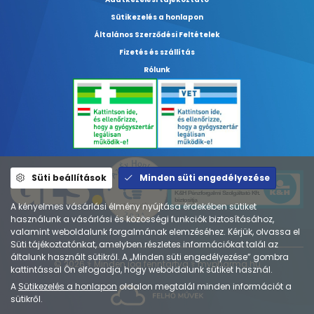
Sütikezelés a honlapon
Általános Szerződési Feltételek
Fizetés és szállítás
Rólunk
Süti beállítások
Minden süti engedélyezése
A kényelmes vásárlási élmény nyújtása érdekében sütiket
használunk a vásárlási és közösségi funkciók biztosításához,
valamint weboldalunk forgalmának elemzéséhez. Kérjük, olvassa el
Süti tájékoztatónkat, amelyben részletes információkat talál az
általunk használt sütikről. A „Minden süti engedélyezése” gombra
© 2026 ⚕︎ Minden jog fenntartva ⚕︎ mypharma.hu
kattintással Ön elfogadja, hogy weboldalunk sütiket használ.
A
Sütikezelés a honlapon
oldalon megtalál minden információt a
sütikről.