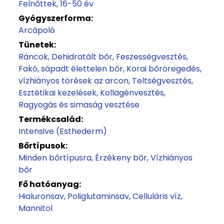
Felnőttek
16-50 év
Gyógyszerforma:
Arcápoló
Tünetek:
Ráncok
Dehidratált bőr
Feszességvesztés
Fakó, sápadt élettelen bőr
Korai bőröregedés,
vízhiányos törések az arcon
Teltségvesztés
Esztétikai kezelések
Kollagénvesztés
Ragyogás és simaság vesztése
Termékcsalád:
Intensive (Esthederm)
Bőrtípusok:
Minden bőrtípusra
Érzékeny bőr
Vízhiányos
bőr
Fő hatóanyag:
Hialuronsav
Poliglutaminsav
Celluláris víz
Mannitol