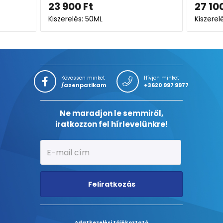
regene
27 100
Ft
14 20
SPF30 
Kiszerelés: 50ML
Kiszerel
Kövessen minket
Hívjon minket
/azenpatikam
+3620 997 9977
Ne maradjon le semmiről,
iratkozzon fel hírlevelünkre!
Feliratkozás
Adatkezelési tájékoztató