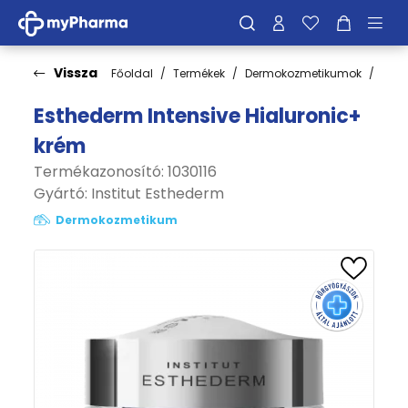
Vissza
Főoldal
Termékek
Dermokozmetikumok
Bőrt
Esthederm Intensive Hialuronic+
krém
Termékazonosító: 1030116
Gyártó:
Institut Esthederm
Dermokozmetikum