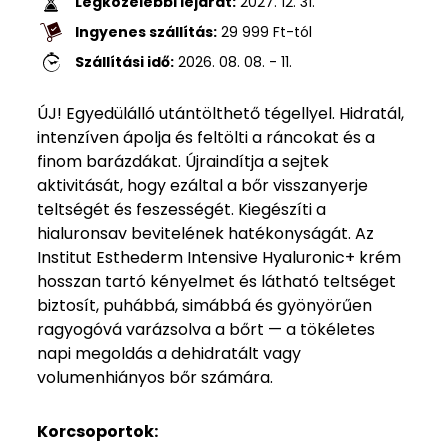
Legközelebbi lejárat:
2027. 12. 31.
Ingyenes szállítás:
29 999
Ft
-tól
Szállítási idő:
2026. 08. 08. - 11.
ÚJ! Egyedülálló utántölthető tégellyel. Hidratál,
intenzíven ápolja és feltölti a ráncokat és a
finom barázdákat. Újraindítja a sejtek
aktivitását, hogy ezáltal a bőr visszanyerje
teltségét és feszességét. Kiegészíti a
hialuronsav bevitelének hatékonyságát. Az
Institut Esthederm Intensive Hyaluronic+ krém
hosszan tartó kényelmet és látható teltséget
biztosít, puhábbá, simábbá és gyönyörűen
ragyogóvá varázsolva a bőrt — a tökéletes
napi megoldás a dehidratált vagy
volumenhiányos bőr számára.
Korcsoportok: