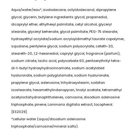
Aqua/water/eau*, isododecane, octyldodecanol, dipropylene
glycol, glycerin, butylene ingredients glycol, propanediol,
dicaprylyl ether, ethylhexyl palmitate, cetyl alcohol, glyceryl
stearate, glyceryl behenate, glycol palmitate, PEG-75 stearate,
hydroxyethyl acrylate/sodium acryloyldimethyl taurate copolymer,
squalane, pentylene glycol, sodium polyacrylate, ceteth-20,
steareth-20, 1,2-hexanediol, caprylyl glycol, fragrance (parfum),
sodium citrate, lactic acid, polysorbate 60, pentaerythrityl tetra-
di-t-butyl hydroxyhydrocinnamate, sodium acetylated
hyaluronate, sodium polyglutamate, sodium hyaluronate,
propylene glycol, adenosine, trihydroxystearin, sorbitan
isostearate, hexamethylindanopyran, linalyl acetate, tetramethyl
acetyloctahydronaphthalenes, carnosine, disodium adenosine
triphosphate, pinene, Laminaria digitata extract, tocopherol.
[ES2029].
*cellular water (aqua/disodium adenosine
triphosphate/carnosine/mineral salts).