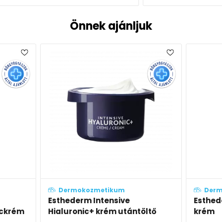
Önnek ajánljuk
Dermokozmetikum
Der
Esthederm Intensive NAD+
Euceri
ltő
krém
Elasti