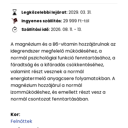
Legközelebbi lejárat:
2029. 03. 31.
Ingyenes szállítás:
29 999
Ft
-tól
Szállítási idő:
2026. 08. 11. - 13.
A magnézium és a B6-vitamin hozzájárulnak az
idegrendszer megfelelő működéséhez, a
normál pszichológiai funkció fenntartásához, a
fáradtság és a kifáradás csökkentéséhez,
valamint részt vesznek a normál
energiatermelő anyagcsere folyamatokban. A
magnézium hozzájárul a normál
izomműködéshez, és emellett részt vesz a
normál csontozat fenntartásában.
Kor:
Felnőttek