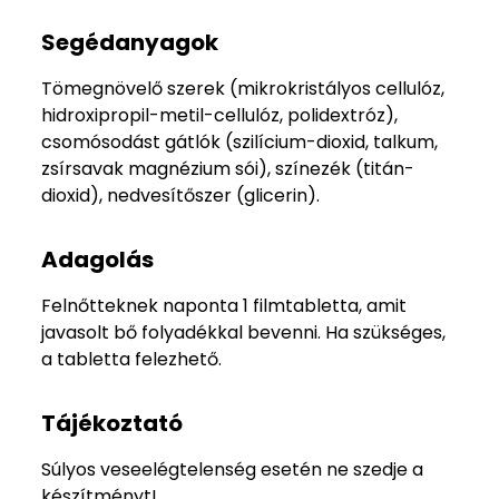
Segédanyagok
Tömegnövelő szerek (mikrokristályos cellulóz,
hidroxipropil-metil-cellulóz, polidextróz),
csomósodást gátlók (szilícium-dioxid, talkum,
zsírsavak magnézium sói), színezék (titán-
dioxid), nedvesítőszer (glicerin).
Adagolás
Felnőtteknek naponta 1 filmtabletta, amit
javasolt bő folyadékkal bevenni. Ha szükséges,
a tabletta felezhető.
Tájékoztató
Súlyos veseelégtelenség esetén ne szedje a
készítményt!