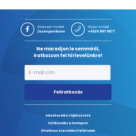
Kövessen minket
Hívjon minket
/azenpatikam
+3620 997 9977
Ne maradjon le semmiről,
iratkozzon fel hírlevelünkre!
Feliratkozás
Adatkezelési tájékoztató
Sütikezelés a honlapon
Általános Szerződési Feltételek