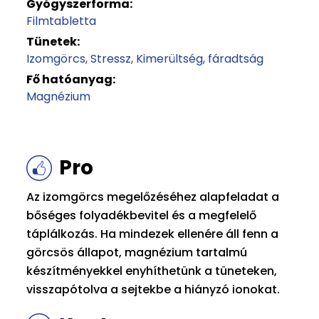
Gyógyszerforma:
Filmtabletta
Tünetek:
Izomgörcs
Stressz
Kimerültség, fáradtság
Fő hatóanyag:
Magnézium
Pro
Az izomgörcs megelőzéséhez alapfeladat a
bőséges folyadékbevitel és a megfelelő
táplálkozás. Ha mindezek ellenére áll fenn a
görcsös állapot, magnézium tartalmú
készítményekkel enyhíthetünk a tüneteken,
visszapótolva a sejtekbe a hiányzó ionokat.