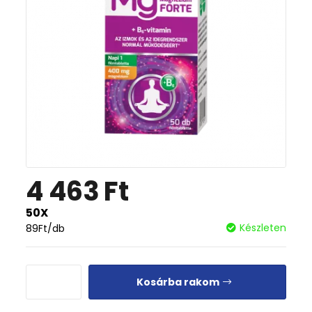
4 463
Ft
50X
Készleten
89
Ft
/db
Kosárba rakom