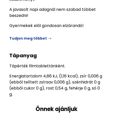
A javasolt napi adagnál nem szabad többet
beszedni!
Gyermekek elől gondosan elzárandó!
Tudjon meg többet
Tápanyag
Tápérték filmtablettánként.
Energiatartalom 4,66 kJ, (1,16 kcal), zsír 0,006 g
(ebből telített zsírsav 0,006 g), szénhidrát 0 g
(ebből cukor 0 g), rost 0,54 g, fehérje 0 g, só 0
g.
Önnek ajánljuk