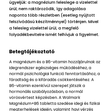
ügyeljük: a magnézium feleslege a vizelettel
ürül, nem raktározódik, így adagolása
naponta több részletben (esetleg nyújtott
felszívódású készítménnyel) történjen. Mivel
a felesleg vizelettel ürül, a megfelő
folyadékbevitelre ismét felhívjuk a figyelmet.
Betegtájékoztató
A magnézium és a B6-vitamin hozzájárulnak az
idegrendszer egészséges működéséhez, a
normál pszichológiai funkció fenntartásához, a
fáradtság és a kifáradás csökkentéséhez. A
B6-vitamin ezenkívül szerepet játszik a
hormonális szabályozásban, a normál
vörösvértest képzésben. A Walmark
Magnézium+B6 tabletta szedése idegi és fizikai
megterhelések idején, valamint havi vérzés