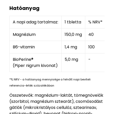
Hatóanyag
A napi adag tartalmaz:
1 tbletta
% NRV*
Magnézium
150,0 mg
40
B6-vitamin
1,4 mg
100
BioPerine®
5,0 mg
-
(Piper nigrum kivonat)
*% NRV - a hatóanyag mennyisége a felnőtt napi beviteli
referencia-érték százalékában
Összetevők: magnézium-laktát, tömegnövelők
(szorbitol, magnézium sztearát), csomósodást
gátlók (mikrokristályos cellulóz, sztearinsav,
szilícium-dioxid), bevonat (hidroxi-propil-