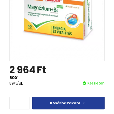
2 964
Ft
50X
Készleten
59
Ft
/db
Kosárba rakom