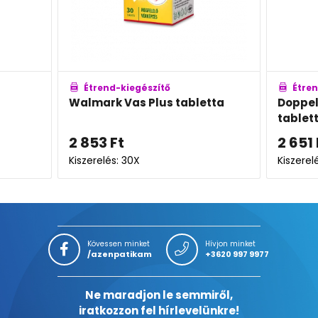
ítő
Étrend-kiegészítő
us tabletta
Doppelherz Magnézium 400
tabletta
2 651
Ft
-tól
Kiszerelés: 30X-60X
Kövessen minket
Hívjon minket
/azenpatikam
+3620 997 9977
Ne maradjon le semmiről,
iratkozzon fel hírlevelünkre!