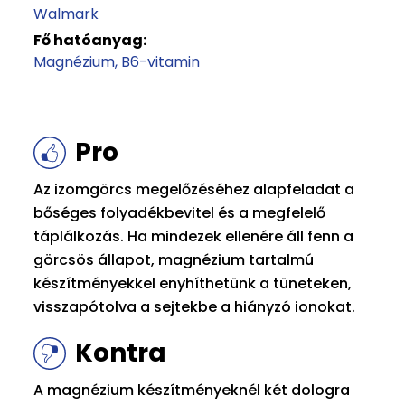
Walmark
Fő hatóanyag:
Magnézium
B6-vitamin
Pro
Az izomgörcs megelőzéséhez alapfeladat a
bőséges folyadékbevitel és a megfelelő
táplálkozás. Ha mindezek ellenére áll fenn a
görcsös állapot, magnézium tartalmú
készítményekkel enyhíthetünk a tüneteken,
visszapótolva a sejtekbe a hiányzó ionokat.
Kontra
A magnézium készítményeknél két dologra