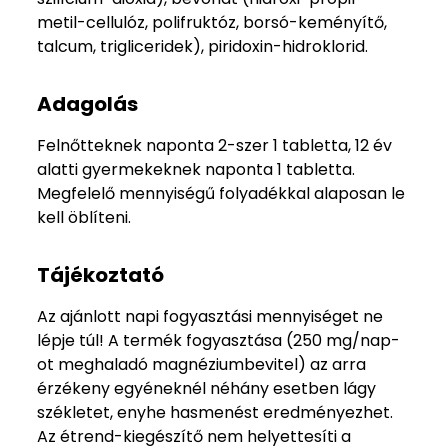
metil-cellulóz, polifruktóz, borsó-keményítő,
talcum, trigliceridek), piridoxin-hidroklorid.
Adagolás
Felnőtteknek naponta 2-szer 1 tabletta, 12 év
alatti gyermekeknek naponta 1 tabletta.
Megfelelő mennyiségű folyadékkal alaposan le
kell öblíteni.
Tájékoztató
Az ajánlott napi fogyasztási mennyiséget ne
lépje túl! A termék fogyasztása (250 mg/nap-
ot meghaladó magnéziumbevitel) az arra
érzékeny egyéneknél néhány esetben lágy
székletet, enyhe hasmenést eredményezhet.
Az étrend-kiegészítő nem helyettesíti a