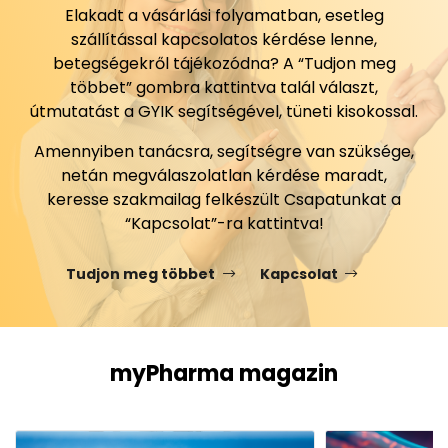
Elakadt a vásárlási folyamatban, esetleg
szállítással kapcsolatos kérdése lenne,
betegségekről tájékozódna? A “Tudjon meg
többet” gombra kattintva talál választ,
útmutatást a GYIK segítségével, tüneti kisokossal.
Amennyiben tanácsra, segítségre van szüksége,
netán megválaszolatlan kérdése maradt,
keresse szakmailag felkészült Csapatunkat a
“Kapcsolat”-ra kattintva!
Tudjon meg többet
Kapcsolat
myPharma magazin