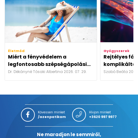
Életmód
Gyógyszerek
Miért a fényvédelem a
Rejtélyes fá
legfontosabb szépségápolási...
komplikáltab
Dr. Dékányné Tósaki Albertina 2026. 07. 29.
Szabó Beáta 2026.
Kövessen minket
Hívjon minket
/azenpatikam
+3620 997 9977
Ne maradjon le semmiről,