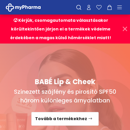
🥵 Kérjük, csomagautomata választásakor
körültekintően járjon el a termékek védelme
érdekében a magas külső hőmérséklet miatt!
BABÉ Lip & Cheek
Színezett szájfény és pirosító SPF50
három különleges árnyalatban
Tovább a termékekhez