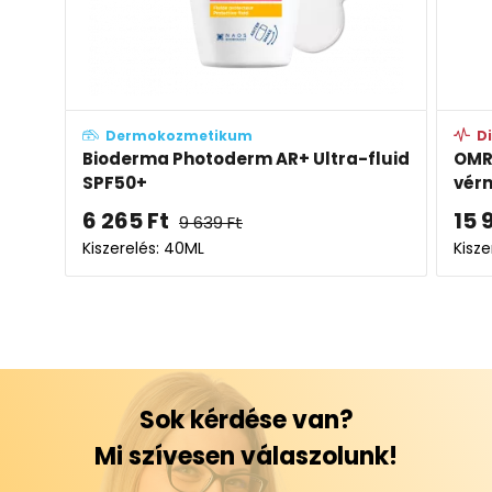
Dermokozmetikum
D
Bioderma Photoderm AR+ Ultra-fluid
OMRO
SPF50+
vér
6 265
Ft
15 
9 639
Ft
Kiszerelés: 40ML
Kisze
Sok kérdése van?
Mi szívesen válaszolunk!