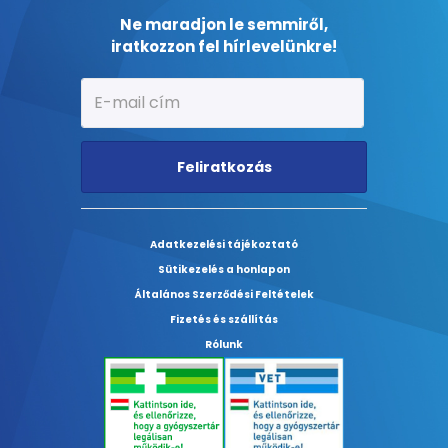
Ne maradjon le semmiről,
iratkozzon fel hírlevelünkre!
Feliratkozás
Adatkezelési tájékoztató
Sütikezelés a honlapon
Általános Szerződési Feltételek
Fizetés és szállítás
Rólunk