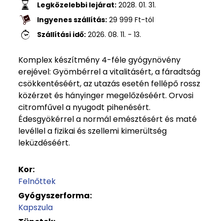
Legközelebbi lejárat:
2028. 01. 31.
Ingyenes szállítás:
29 999
Ft
-tól
Szállítási idő:
2026. 08. 11. - 13.
Komplex készítmény 4-féle gyógynövény
erejével: Gyömbérrel a vitalitásért, a fáradtság
csökkentéséért, az utazás esetén fellépő rossz
közérzet és hányinger megelőzéséért. Orvosi
citromfűvel a nyugodt pihenésért.
Édesgyökérrel a normál emésztésért és maté
levéllel a fizikai és szellemi kimerültség
leküzdéséért.
Kor:
Felnőttek
Gyógyszerforma:
Kapszula