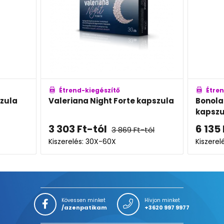
észítő
Étrend-kiegészítő
ght Forte kapszula
Bonolact Pro+General
kapszula
ól
6 135
Ft
-tól
3 869
Ft
-tól
X-60X
Kiszerelés: 10X-30X
Kövessen minket
Hívjon minket
/azenpatikam
+3620 997 9977