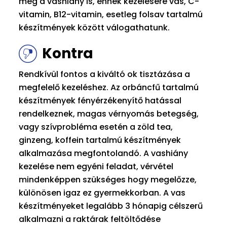
még a vashiány is, ennek kezelésére vas, C-
vitamin, B12-vitamin, esetleg folsav tartalmú
készítmények között válogathatunk.
Kontra
Rendkívül fontos a kiváltó ok tisztázása a
megfelelő kezeléshez. Az orbáncfű tartalmú
készítmények fényérzékenyítő hatással
rendelkeznek, magas vérnyomás betegség,
vagy szívprobléma esetén a zöld tea,
ginzeng, koffein tartalmú készítmények
alkalmazása megfontolandó. A vashiány
kezelése nem egyéni feladat, vérvétel
mindenképpen szükséges hogy megelőzze,
különösen igaz ez gyermekkorban. A vas
készítményeket legalább 3 hónapig célszerű
alkalmazni a raktárak feltöltődése