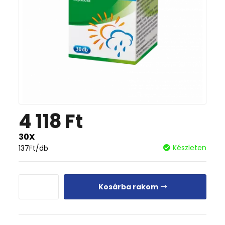
4 118
Ft
30X
Készleten
137
Ft
/db
Kosárba rakom