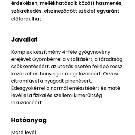
érdekében, mellékhatásaik között hasmenés,
székrekedés, elszíneződött széklet egyaránt
előfordulhat.
Javallat
Komplex készítmény 4-féle gyógynövény
erejével: Gyömbérrel a vitalitásért, a fáradtság
csökkentéséért, az utazás esetén fellépő rossz
közérzet és hányinger megelőzéséért. Orvosi
citromfűvel a nyugodt pihenésért.
Édesgyökérrel a normál emésztésért és maté
levéllel a fizikai és szellemi kimerültség
leküzdéséért.
Hatóanyag
Maté levél