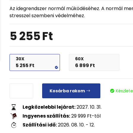
Az idegrendszer normál működéséhez. A normál mentá
stresszel szembeni védelméhez.
5 255
Ft
30X
60X
5 255
Ft
6 899
Ft
Kosárba rakom
Készlet
Legközelebbi lejárat:
2027. 10. 31.
Ingyenes szállítás:
29 999
Ft
-tól
Szállítási idő:
2026. 08. 10. - 12.