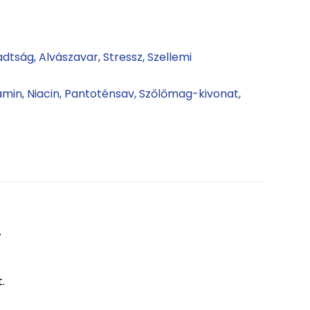
radtság
Alvászavar
Stressz
Szellemi
amin
Niacin
Pantoténsav
Szőlőmag-kivonat
.
.