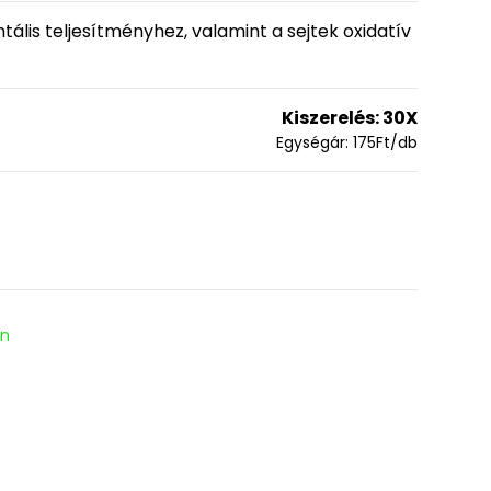
lis teljesítményhez, valamint a sejtek oxidatív
Kiszerelés:
30X
Egységár:
175
Ft
/db
en