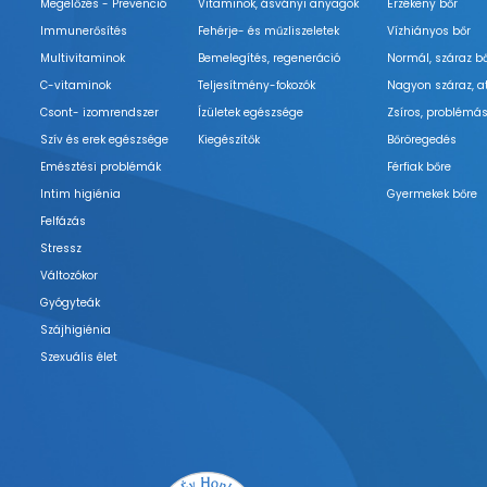
Megelőzés - Prevenció
Vitaminok, ásványi anyagok
Érzékeny bőr
Immunerősítés
Fehérje- és műzliszeletek
Vízhiányos bőr
Multivitaminok
Bemelegítés, regeneráció
Normál, száraz b
C-vitaminok
Teljesítmény-fokozók
Nagyon száraz, a
Csont- izomrendszer
Ízületek egészsége
Zsíros, problémás
Szív és erek egészsége
Kiegészítők
Bőröregedés
Emésztési problémák
Férfiak bőre
Intim higiénia
Gyermekek bőre
Felfázás
Stressz
Változókor
Gyógyteák
Szájhigiénia
Szexuális élet