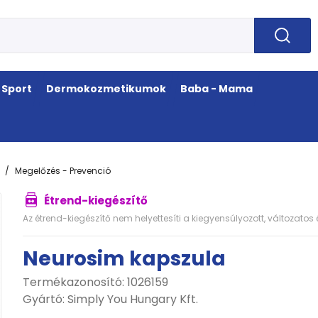
Sport
Dermokozmetikumok
Baba - Mama
Megelőzés - Prevenció
Étrend-kiegészítő
Az étrend-kiegészítő nem helyettesíti a kiegyensúlyozott, változato
Neurosim kapszula
Termékazonosító: 1026159
Gyártó:
Simply You Hungary Kft.