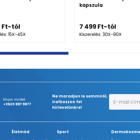
kapszula
7 499
Ft
-tól
Kiszerelés: 30X-90X
Ne maradjon le semmiről,
Hívjon minket
iratkozzon fel
+3620 997 9977
hírlevelünkre!
Életmód
Sport
Dermokozme