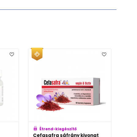
Étrend-kiegészítő
Étrend-kiegészítő
Cefasafra sáfrány kivonat
Novo C multivitam