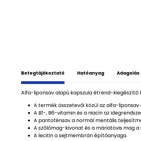
Betegtájékoztató
Hatóanyag
Adagolás
Alfa-liponsav alapú kapszula étrend-kiegészítő
A termék összetevői közül az alfa-liponsa
A B1-, B6-vitamin és a niacin az idegrend
A pantoténsav a normál mentális teljesítmé
A szőlőmag-kivonat és a máriatövis mag a 
A lecitin a sejtmembrán építőanyaga.