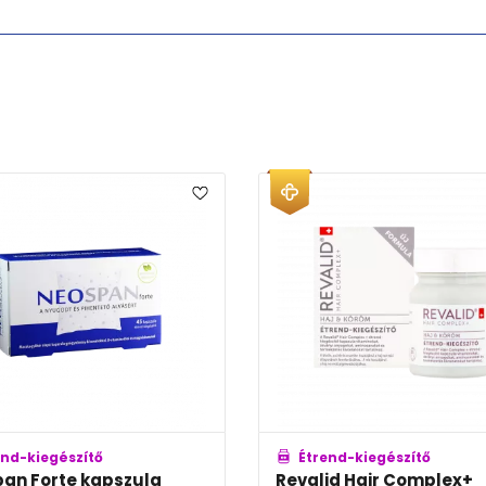
Étrend-kiegészítő
zula
Revalid Hair Complex+