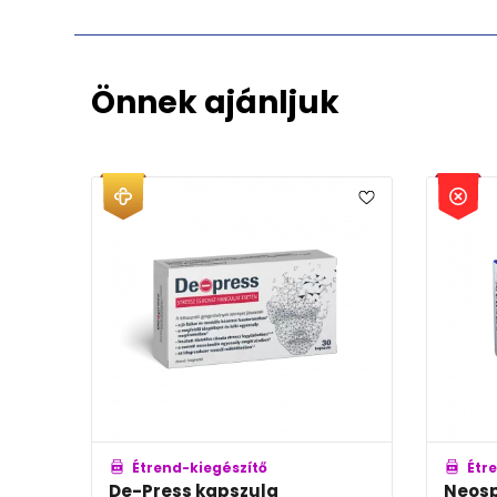
Önnek ajánljuk
Étrend-kiegészítő
Étrend-kiegészítő
e-Press kapszula
Neospan Forte kaps