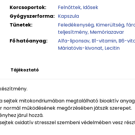
Korcsoportok:
Felnőttek
Idősek
Gyógyszerforma:
Kapszula
Tünetek:
Feledékenység
Kimerültség, fá
teljesítmény
Memóriazavar
Fő hatóanyag:
Alfa-liponsav
B1-vitamin
B6-vit
Máriatövis-kivonat
Lecitin
Tájékoztató
 készítmény.
v a sejtek mitokondriumában megtalálható bioaktív anyag
szer normál működésének megőrzésében játszik szerepet.
nyhez járul hozzá.
sejtek oxidatív stresszel szembeni védelmében vesz részt