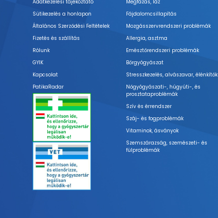
Adatkezelési tájékoztató
Megfázás, láz
Sütikezelés a honlapon
Fájdalomcsillapítás
Általános Szerződési Feltételek
Mozgásszervrendszeri problémák
Fizetés és szállítás
Allergia, asztma
Rólunk
Emésztőrendszeri problémák
GYIK
Bőrgyógyászat
Kapcsolat
Stresszkezelés, alvászavar, élénkítők
PatikaRadar
Nőgyógyászati-, húgyúti-, és
prosztataproblémák
Szív és érrendszer
Száj- és fogproblémák
Vitaminok, ásványok
Szemszárazság, szemészeti- és
fülproblémák