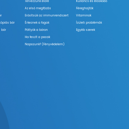
Tervezzünk előre
Kullancs és élősködő
Az első megfázás
Féreghajtók
őr
Erősítsük az immunrendszert
Vitaminok
tópiás bőr
Érkeznek a fogak
Ízületi problémák
 bőr
Pöttyök a bőron
Egyéb szerek
Ha feszít a pocak
Napozunk? (Fényvédelem)