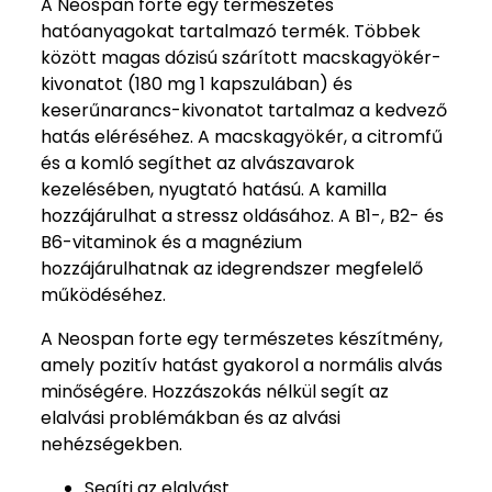
A Neospan forte egy természetes
hatóanyagokat tartalmazó termék. Többek
között magas dózisú szárított macskagyökér-
kivonatot (180 mg 1 kapszulában) és
keserűnarancs-kivonatot tartalmaz a kedvező
hatás eléréséhez. A macskagyökér, a citromfű
és a komló segíthet az alvászavarok
kezelésében, nyugtató hatású. A kamilla
hozzájárulhat a stressz oldásához. A B1-, B2- és
B6-vitaminok és a magnézium
hozzájárulhatnak az idegrendszer megfelelő
működéséhez.
A Neospan forte egy természetes készítmény,
amely pozitív hatást gyakorol a normális alvás
minőségére. Hozzászokás nélkül segít az
elalvási problémákban és az alvási
nehézségekben.
Segíti az elalvást