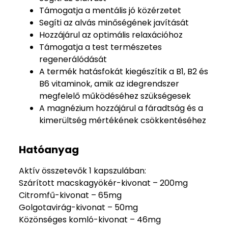
Támogatja a mentális jó közérzetet
Segíti az alvás minőségének javítását
Hozzájárul az optimális relaxációhoz
Támogatja a test természetes
regenerálódását
A termék hatásfokát kiegészítik a B1, B2 és
B6 vitaminok, amik az idegrendszer
megfelelő működéséhez szükségesek
A magnézium hozzájárul a fáradtság és a
kimerültség mértékének csökkentéséhez
Hatóanyag
Aktív összetevők 1 kapszulában:
Szárított macskagyökér-kivonat – 200mg
Citromfű-kivonat – 65mg
Golgotavirág-kivonat – 50mg
Közönséges komló-kivonat – 46mg