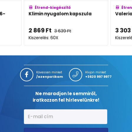
Étrend-kiegészítő
apszula
Valeriana Night Forte kapszula
R
k
3 303
Ft
-tól
7
3 869
Ft
-tól
Kiszerelés: 30X-60X
Ki
Kövessen minket
Hívjon minket
/azenpatikam
+3620 997 9977
Ne maradjon le semmiről,
iratkozzon fel hírlevelünkre!