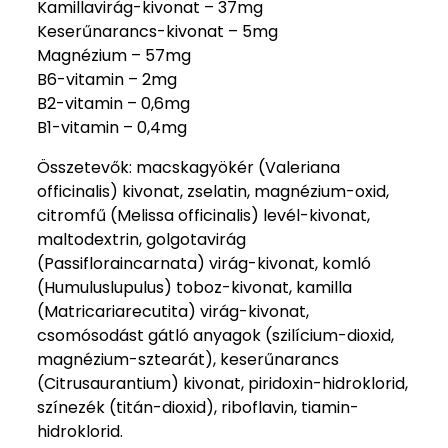
Kamillavirág-kivonat – 37mg
Keserűnarancs-kivonat – 5mg
Magnézium – 57mg
B6-vitamin – 2mg
B2-vitamin – 0,6mg
B1-vitamin – 0,4mg
Összetevők: macskagyökér (Valeriana
officinalis) kivonat, zselatin, magnézium-oxid,
citromfű (Melissa officinalis) levél-kivonat,
maltodextrin, golgotavirág
(Passifloraincarnata) virág-kivonat, komló
(Humuluslupulus) toboz-kivonat, kamilla
(Matricariarecutita) virág-kivonat,
csomósodást gátló anyagok (szilícium­-dioxid,
magnézium-sztearát), keserűnarancs
(Citrusaurantium) kivonat, piridoxin­-hidroklorid,
színezék (titán-dioxid), riboflavin, tiamin­-
hidroklorid.