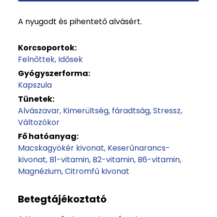
A nyugodt és pihentető alvásért.
Korcsoportok:
Felnőttek
Idősek
Gyógyszerforma:
Kapszula
Tünetek:
Alvászavar
Kimerültség, fáradtság
Stressz
Változókor
Fő hatóanyag:
Macskagyökér kivonat
Keserűnarancs-
kivonat
B1-vitamin
B2-vitamin
B6-vitamin
Magnézium
Citromfű kivonat
Betegtájékoztató