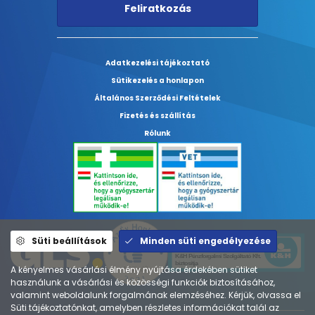
Feliratkozás
Adatkezelési tájékoztató
Sütikezelés a honlapon
Általános Szerződési Feltételek
Fizetés és szállítás
Rólunk
Süti beállítások
Minden süti engedélyezése
A kényelmes vásárlási élmény nyújtása érdekében sütiket
használunk a vásárlási és közösségi funkciók biztosításához,
valamint weboldalunk forgalmának elemzéséhez. Kérjük, olvassa el
Süti tájékoztatónkat, amelyben részletes információkat talál az