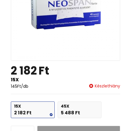
2 182
Ft
15X
Készlethiány
145
Ft
/db
15X
45X
2 182
Ft
5 488
Ft