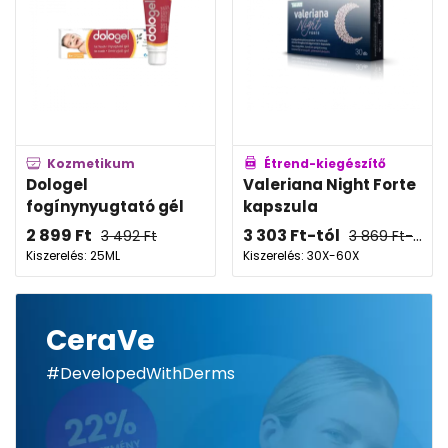
Kozmetikum
Étrend-kiegészítő
Dologel
Valeriana Night Forte
fogínynyugtató gél
kapszula
2 899
Ft
3 303
Ft
-tól
3 492
Ft
3 869
Ft
-tól
Kiszerelés: 25ML
Kiszerelés: 30X-60X
CeraVe
#DevelopedWithDerms