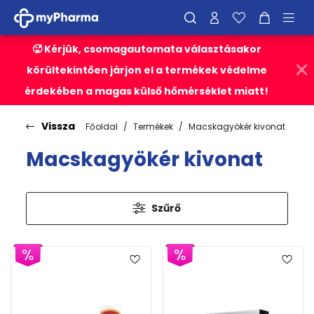
🥵 Kérjük, csomagautomata választásakor
körültekintően járjon el a termékek védelme
érdekében a magas külső hőmérséklet miatt!
Vissza
Főoldal
Termékek
Macskagyökér kivonat
Macskagyökér kivonat
Szűrő