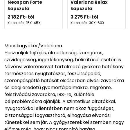
Neospan Forte
Valeriana Relax
kapszula
kapszula
2 182
Ft
-tól
3 275
Ft
-tól
Kiszerelés: 15X-45X
Kiszerelés: 30X-60X
Macskagyökér/Valeriana:
Használják fejfájás, álmatlanság, izomgörcs,
szívidegesség, ingerlékenység, bélirritáció esetén is.
Növényi valerénsavat tartalmazó gyökere hatékony
természetes nyugtatószer, feszültségoldó,
szorongásgátló hatását elsősorban alvási zavarokra
és idegi eredetű gyomorfájdalmakra, migrénre,
felszívódási zavarokra, IBS-re, különféle
bélproblémákra ajánlják. A szintetikus altatókkal,
nyugtatókkal ellentétben nem okoz függőséget,
biztonsággal fogyasztható, elhagyása elvonási
tünetekkel sem jár. A gyógyszerekkel szemben nagy
előnye még, hogy nincs tompító hatása