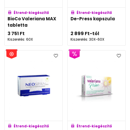
Étrend-kiegészítő
Étrend-kiegészítő
BioCo Valeriana MAX
De-Press kapszula
tabletta
3 751
Ft
2 899
Ft
-tól
Kiszerelés: 60X
Kiszerelés: 30X-60X
Étrend-kiegészítő
Étrend-kiegészítő