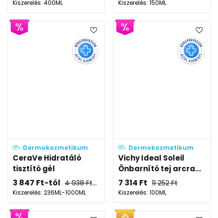
Kiszerelés: 400ML
Kiszerelés: 150ML
Dermokozmetikum
Dermokozmetikum
CeraVe Hidratáló
Vichy Ideal Soleil
tisztító gél
Önbarnító tej arcra...
3 847
Ft
-tól
7 314
Ft
4 938
Ft
-tól
11 252
Ft
Kiszerelés: 236ML-1000ML
Kiszerelés: 100ML