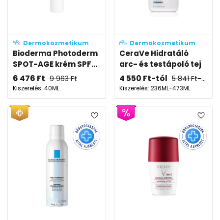
Dermokozmetikum
Dermokozmetikum
Bioderma Photoderm
CeraVe Hidratáló
SPOT-AGE krém SPF...
arc- és testápoló tej
6 476
Ft
4 550
Ft
-tól
9 963
Ft
5 841
Ft
-tól
Kiszerelés: 40ML
Kiszerelés: 236ML-473ML