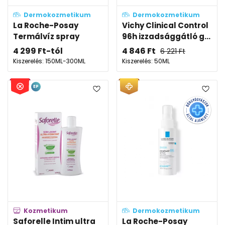
Dermokozmetikum
Dermokozmetikum
La Roche-Posay
Vichy Clinical Control
Termálvíz spray
96h izzadsággátló g...
4 299
Ft
-tól
4 846
Ft
6 221
Ft
Kiszerelés: 150ML-300ML
Kiszerelés: 50ML
EP
Kozmetikum
Dermokozmetikum
Saforelle Intim ultra
La Roche-Posay