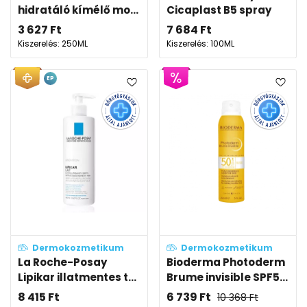
hidratáló kímélő mo...
Cicaplast B5 spray
3 627
Ft
7 684
Ft
Kiszerelés: 250ML
Kiszerelés: 100ML
EP
Dermokozmetikum
Dermokozmetikum
La Roche-Posay
Bioderma Photoderm
Lipikar illatmentes t...
Brume invisible SPF5...
8 415
Ft
6 739
Ft
10 368
Ft