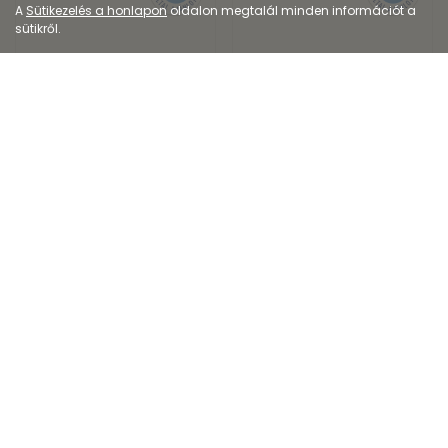
A
Sütikezelés a honlapon
oldalon megtalál minden információt a
sütikről.
Dermokozmetikum
Dermokozmetikum
CeraVe SA Bőrsimító
Vichy Capital Soleil
hidratáló krém
hidratáló naptej arc...
4 217
Ft
-tól
7 908
Ft
5 414
Ft
-tól
12 167
Ft
Kiszerelés: 177ML-340ML
Kiszerelés: 300ML