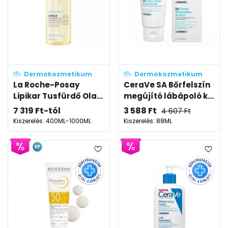
Dermokozmetikum
Dermokozmetikum
La Roche-Posay
CeraVe SA Bőrfelszín
Lipikar Tusfürdő Ola...
megújító lábápoló k...
7 319
Ft
-tól
3 588
Ft
4 607
Ft
Kiszerelés: 400ML-1000ML
Kiszerelés: 88ML
EP