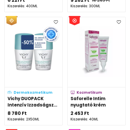
6 221
Ft
9 262
Ft
14 249
Ft
Kiszerelés: 400ML
Kiszerelés: 300ML
Dermokozmetikum
Kozmetikum
Vichy DUOPACK
Saforelle Intim
Intenzív Izzadságsz...
nyugtató krém
8 780
Ft
2 453
Ft
Kiszerelés: 2X50ML
Kiszerelés: 40ML