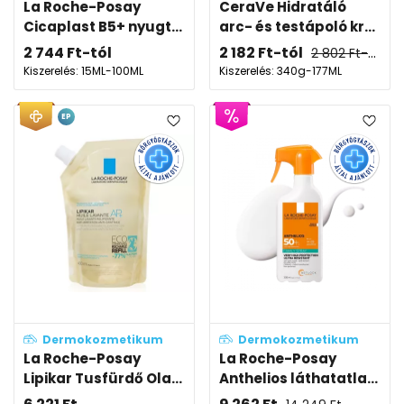
La Roche-Posay
CeraVe Hidratáló
Cicaplast B5+ nyugt...
arc- és testápoló kr...
2 744
Ft
-tól
2 182
Ft
-tól
2 802
Ft
-tól
Kiszerelés: 15ML-100ML
Kiszerelés: 340g-177ML
EP
Dermokozmetikum
Dermokozmetikum
La Roche-Posay
La Roche-Posay
Lipikar Tusfürdő Ola...
Anthelios láthatatla...