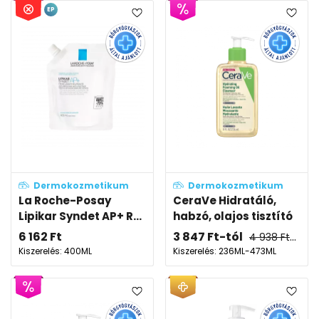
EP
Dermokozmetikum
Dermokozmetikum
La Roche-Posay
CeraVe Hidratáló,
Lipikar Syndet AP+ R...
habzó, olajos tisztító
6 162
Ft
3 847
Ft
-tól
4 938
Ft
-tól
Kiszerelés: 400ML
Kiszerelés: 236ML-473ML