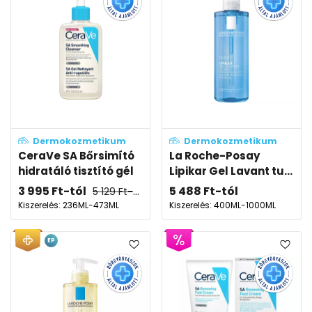
Dermokozmetikum
Dermokozmetikum
CeraVe SA Bőrsimító
La Roche-Posay
hidratáló tisztító gél
Lipikar Gel Lavant tu...
3 995
Ft
-tól
5 488
Ft
-tól
5 129
Ft
-tól
Kiszerelés: 236ML-473ML
Kiszerelés: 400ML-1000ML
EP