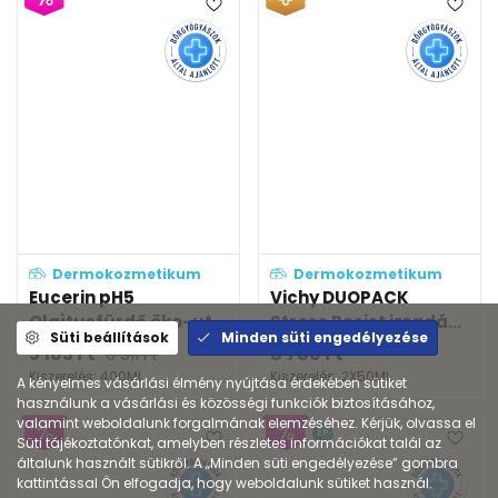
Dermokozmetikum
Dermokozmetikum
Eucerin pH5
Vichy DUOPACK
Olajtusfürdő öko-ut...
Stress Resist izzadá...
Süti beállítások
Minden süti engedélyezése
5 183
Ft
8 780
Ft
6 911
Ft
Kiszerelés: 400ML
Kiszerelés: 2X50ML
A kényelmes vásárlási élmény nyújtása érdekében sütiket
használunk a vásárlási és közösségi funkciók biztosításához,
valamint weboldalunk forgalmának elemzéséhez. Kérjük, olvassa el
EP
Süti tájékoztatónkat, amelyben részletes információkat talál az
általunk használt sütikről. A „Minden süti engedélyezése” gombra
kattintással Ön elfogadja, hogy weboldalunk sütiket használ.