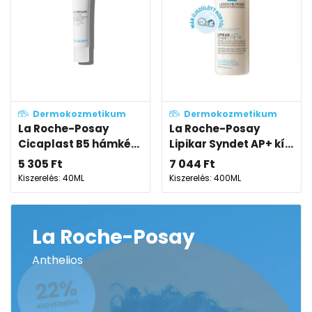
Dermokozmetikum
Dermokozmetikum
La Roche-Posay
La Roche-Posay
Cicaplast B5 hámké...
Lipikar Syndet AP+ kí...
5 305
Ft
7 044
Ft
Kiszerelés: 40ML
Kiszerelés: 400ML
La Roche-Posay
Anthelios