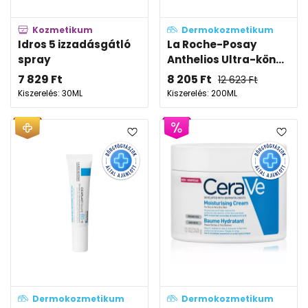
Kozmetikum
Dermokozmetikum
Idros 5 izzadásgátló
La Roche-Posay
spray
Anthelios Ultra-kön...
7 829
Ft
8 205
Ft
12 623
Ft
Kiszerelés: 30ML
Kiszerelés: 200ML
Dermokozmetikum
Dermokozmetikum