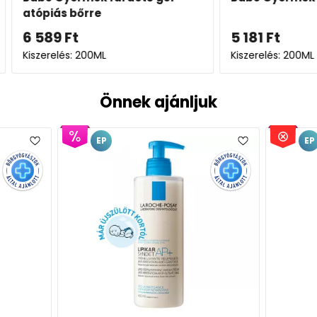
atópiá
5 181
Ft
8 592
Kiszerelés: 200ML
Kiszerel
Önnek ajánljuk
EP