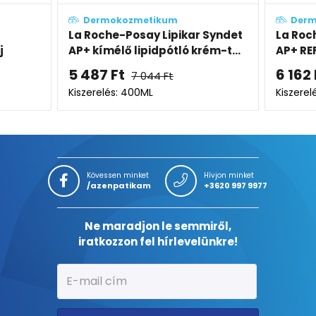
Dermokozmetikum
De
r Syndet
La Roche-Posay Lipikar Syndet
La Ro
rém-t...
AP+ REFILL
Tusfü
6 162
Ft
4 8
Kiszerelés: 400ML
Kiszer
Kövessen minket
Hívjon minket
/azenpatikam
+3620 997 9977
Ne maradjon le semmiről,
iratkozzon fel hírlevelünkre!