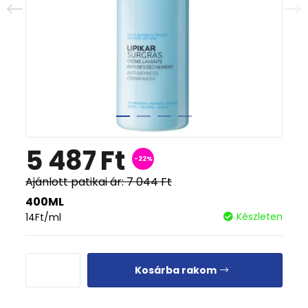
5 487
Ft
-22%
Ajánlott patikai ár:
7 044
Ft
400ML
Készleten
14
Ft
/ml
Kosárba rakom