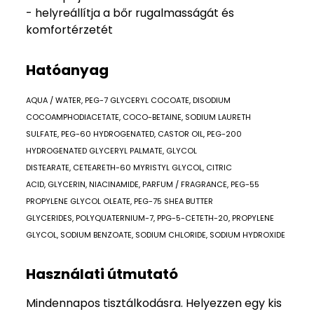
- helyreállítja a bőr rugalmasságát és
komfortérzetét
Hatóanyag
AQUA / WATER, PEG-7 GLYCERYL COCOATE, DISODIUM
COCOAMPHODIACETATE, COCO-BETAINE, SODIUM LAURETH
SULFATE, PEG-60 HYDROGENATED, CASTOR OIL, PEG-200
HYDROGENATED GLYCERYL PALMATE, GLYCOL
DISTEARATE, CETEARETH-60 MYRISTYL GLYCOL, CITRIC
ACID, GLYCERIN, NIACINAMIDE, PARFUM / FRAGRANCE, PEG-55
PROPYLENE GLYCOL OLEATE, PEG-75 SHEA BUTTER
GLYCERIDES, POLYQUATERNIUM-7, PPG-5-CETETH-20, PROPYLENE
GLYCOL, SODIUM BENZOATE, SODIUM CHLORIDE, SODIUM HYDROXIDE
Használati útmutató
Mindennapos tisztálkodásra. Helyezzen egy kis