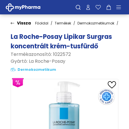
Vissza
Főoldal
Termékek
Dermokozmetikumok
Test
La Roche-Posay Lipikar Surgras
koncentrált krém-tusfürdő
Termékazonosító: 1022572
Gyártó:
La Roche-Posay
Dermokozmetikum