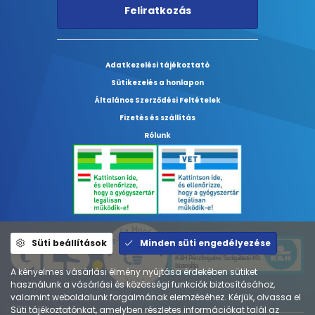
Feliratkozás
Adatkezelési tájékoztató
Sütikezelés a honlapon
Általános Szerződési Feltételek
Fizetés és szállítás
Rólunk
Süti beállítások
Minden süti engedélyezése
A kényelmes vásárlási élmény nyújtása érdekében sütiket
használunk a vásárlási és közösségi funkciók biztosításához,
valamint weboldalunk forgalmának elemzéséhez. Kérjük, olvassa el
Süti tájékoztatónkat, amelyben részletes információkat talál az