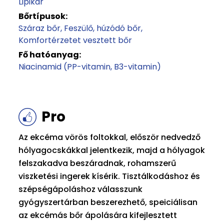
Lipikar
Bőrtípusok:
Száraz bőr
Feszülő, húzódó bőr
Komfortérzetet vesztett bőr
Fő hatóanyag:
Niacinamid (PP-vitamin, B3-vitamin)
Pro
Az ekcéma vörös foltokkal, először nedvedző
hólyagocskákkal jelentkezik, majd a hólyagok
felszakadva beszáradnak, rohamszerű
viszketési ingerek kísérik. Tisztálkodáshoz és
szépségápoláshoz válasszunk
gyógyszertárban beszerezhető, speiciálisan
az ekcémás bőr ápolására kifejlesztett