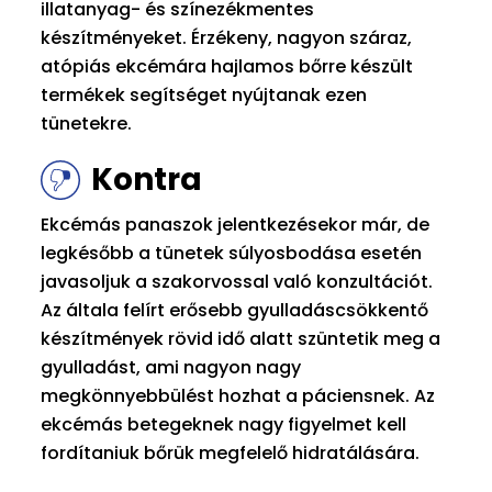
illatanyag- és színezékmentes
készítményeket. Érzékeny, nagyon száraz,
atópiás ekcémára hajlamos bőrre készült
termékek segítséget nyújtanak ezen
tünetekre.
Kontra
Ekcémás panaszok jelentkezésekor már, de
legkésőbb a tünetek súlyosbodása esetén
javasoljuk a szakorvossal való konzultációt.
Az általa felírt erősebb gyulladáscsökkentő
készítmények rövid idő alatt szüntetik meg a
gyulladást, ami nagyon nagy
megkönnyebbülést hozhat a páciensnek. Az
ekcémás betegeknek nagy figyelmet kell
fordítaniuk bőrük megfelelő hidratálására.