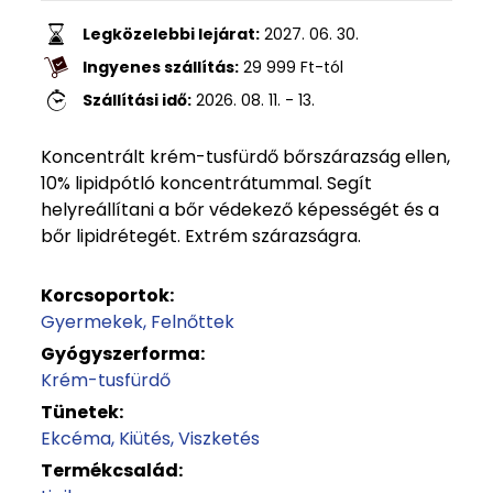
Legközelebbi lejárat:
2027. 06. 30.
Ingyenes szállítás:
29 999
Ft
-tól
Szállítási idő:
2026. 08. 11. - 13.
Koncentrált krém-tusfürdő bőrszárazság ellen,
10% lipidpótló koncentrátummal. Segít
helyreállítani a bőr védekező képességét és a
bőr lipidrétegét. Extrém szárazságra.
Korcsoportok:
Gyermekek
Felnőttek
Gyógyszerforma:
Krém-tusfürdő
Tünetek:
Ekcéma
Kiütés
Viszketés
Termékcsalád: