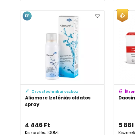
EP
Orvostechnikai eszköz
Étre
Aliamare Izotóniás oldatos
Daosin
spray
4 446
Ft
5 881
Kiszerelés: 100ML
Kiszere