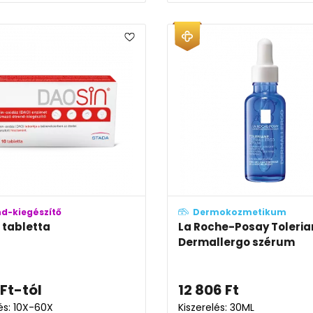
nd-kiegészítő
Dermokozmetikum
 tabletta
La Roche-Posay Toleria
Dermallergo szérum
Ft
-tól
12 806
Ft
lés: 10X-60X
Kiszerelés: 30ML