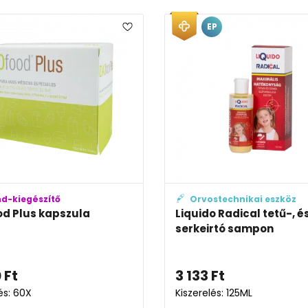
EP
nd-kiegészítő
Orvostechnikai eszköz
d Plus kapszula
Liquido Radical tetű-, é
serkeirtó sampon
0
Ft
3 133
Ft
és: 60X
Kiszerelés: 125ML