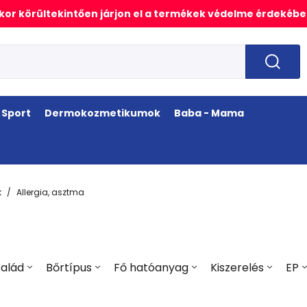
or körültekintően járjon el a termékek védelme érdekébe
Sport
Dermokozmetikumok
Baba - Mama
k
Allergia, asztma
alád
Bőrtípus
Fő hatóanyag
Kiszerelés
EP