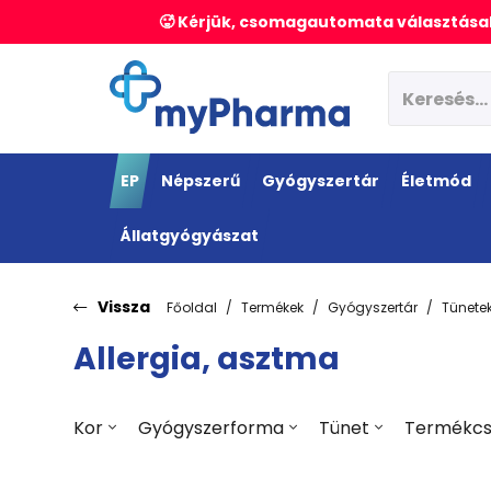
🥵 Kérjük, csomagautomata választásak
EP
Népszerű
Gyógyszertár
Életmód
Állatgyógyászat
Vissza
Főoldal
Termékek
Gyógyszertár
Tünete
Allergia, asztma
Kor
Gyógyszerforma
Tünet
Termékcs