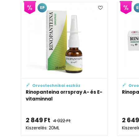
EP
E
Orvostechnikai eszköz
Orvo
Rinopanteina orrspray A- és E-
Rinopa
vitaminnal
2 849
Ft
2 649
4 022
Ft
Kiszerelés: 20ML
Kiszerel