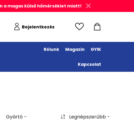
n a magas külső hőmérséklet miatt!
Bejelentkezés
Rólunk
Magazin
GYIK
Kapcsolat
Gyártó
Legnépszerűbb