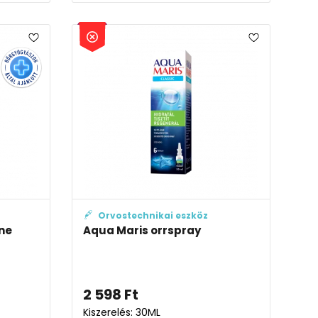
Orvostechnikai eszköz
ne
Aqua Maris orrspray
2 598
Ft
Kiszerelés: 30ML