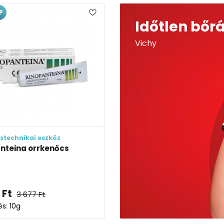
P
Időtlen bőr
Vichy
stechnikai eszköz
nteina orrkenőcs
Ft
3 677
Ft
és: 10g