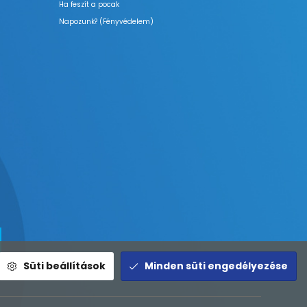
Ha feszít a pocak
Napozunk? (Fényvédelem)
Süti beállítások
Minden süti engedélyezése