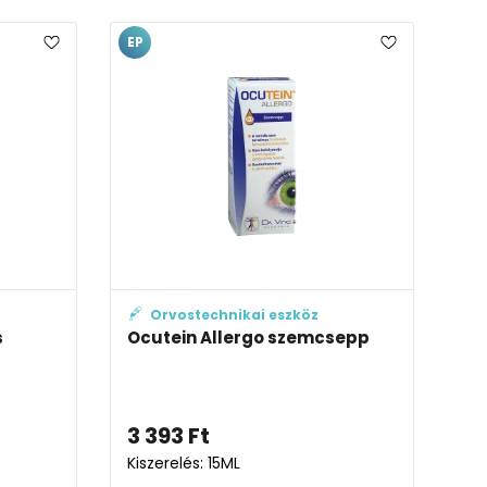
EP
Orvostechnikai eszköz
s
Ocutein Allergo szemcsepp
3 393
Ft
Kiszerelés: 15ML