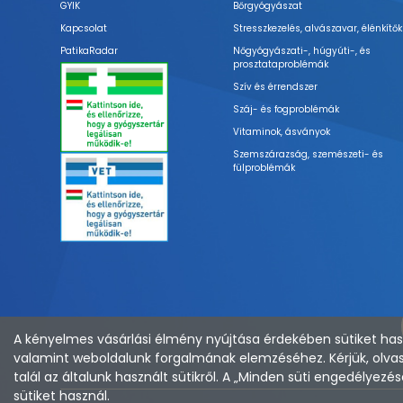
GYIK
Bőrgyógyászat
Kapcsolat
Stresszkezelés, alvászavar, élénkítők
PatikaRadar
Nőgyógyászati-, húgyúti-, és
prosztataproblémák
Szív és érrendszer
Száj- és fogproblémák
Vitaminok, ásványok
Szemszárazság, szemészeti- és
fülproblémák
A kényelmes vásárlási élmény nyújtása érdekében sütiket hasz
valamint weboldalunk forgalmának elemzéséhez. Kérjük, olvas
talál az általunk használt sütikről. A „Minden süti engedélye
sütiket használ.