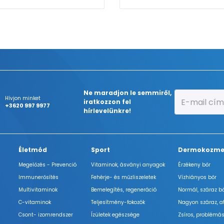
Ne maradjon le semmiről,
Hívjon minket
iratkozzon fel
+3620 997 9977
hírlevelünkre!
Életmód
Sport
Dermokozme
Megelőzés - Prevenció
Vitaminok, ásványi anyagok
Érzékeny bőr
Immunerősítés
Fehérje- és műzliszeletek
Vízhiányos bőr
Multivitaminok
Bemelegítés, regeneráció
Normál, száraz b
C-vitaminok
Teljesítmény-fokozók
Nagyon száraz, a
Csont- izomrendszer
Ízületek egészsége
Zsíros, problémás