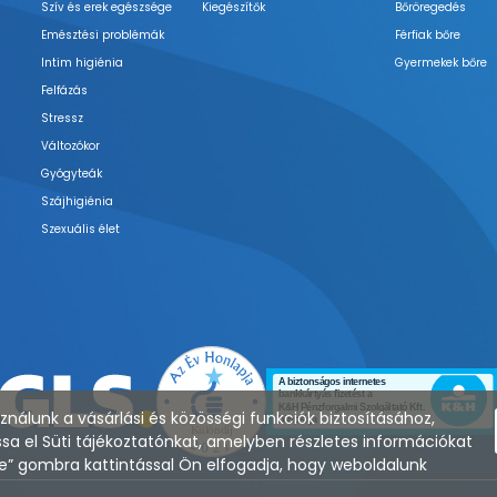
Szív és erek egészsége
Kiegészítők
Bőröregedés
Emésztési problémák
Férfiak bőre
Intim higiénia
Gyermekek bőre
Felfázás
Stressz
Változókor
Gyógyteák
Szájhigiénia
Szexuális élet
nálunk a vásárlási és közösségi funkciók biztosításához,
sa el Süti tájékoztatónkat, amelyben részletes információkat
zése” gombra kattintással Ön elfogadja, hogy weboldalunk