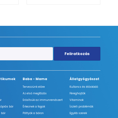
Feliratkozás
tikumok
Baba - Mama
Állatgyógyászat
Tervezzünk előre
Kullancs és élősködő
Az első megfázás
Féreghajtók
őr
Erősítsük az immunrendszert
Vitaminok
tópiás bőr
Érkeznek a fogak
Ízületi problémák
 bőr
Pöttyök a bőron
Egyéb szerek