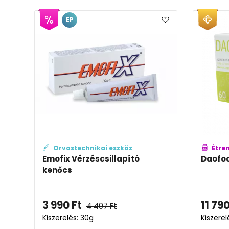
EP
Orvostechnikai eszköz
Étre
Emofix Vérzéscsillapító
Daofoo
kenőcs
3 990
Ft
11 79
4 407
Ft
Kiszerelés: 30g
Kiszerel