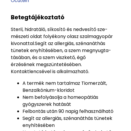
Ocutein
Betegtájékoztató
Steril, hidratáló, síkosító és nedvesítő sze­
mészeti oldat folyékony olasz szalmagyopár
kivonattal.Segít az allergiás, szénanáthás
tünetek enyhítésében, a szem megnyugta­
tásában, és a szem viszkető, égő
érzésének megszüntetésében.
Kontaktlencsével is alkalmazható.
A termék nem tartalmaz Tiomerzált,
Benzalkónium-kloridot
Nem befolyásolja a homeopátiás
gyógyszerek hatását
Felbontás után 90 napig felhasználható
Segít az allergiás, szénanáthás tünetek
enyhítésében