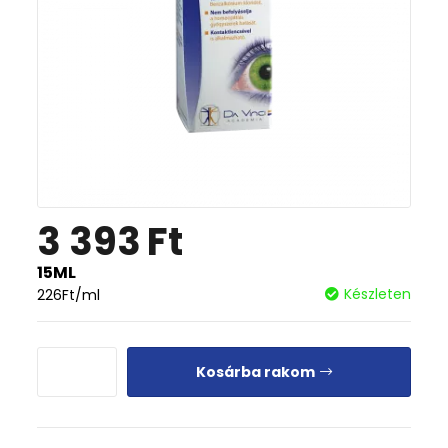
3 393
Ft
15ML
Készleten
226
Ft
/ml
Kosárba rakom