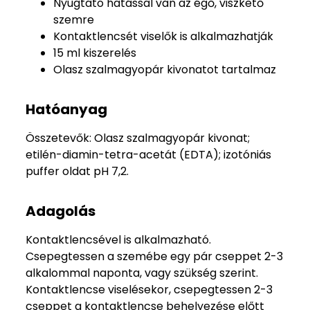
Nyugtató hatással van az égő, viszkető
szemre
Kontaktlencsét viselők is alkalmazhatják
15 ml kiszerelés
Olasz szalmagyopár kivonatot tartalmaz
Hatóanyag
Összetevők: Olasz szalmagyopár kivonat;
etilén-diamin-tetra-acetát (EDTA); izotóniás
puffer oldat pH 7,2.
Adagolás
Kontaktlencsével is alkalmazható.
Csepegtessen a szemébe egy pár cseppet 2-3
alkalommal naponta, vagy szükség szerint.
Kontaktlencse viselésekor, csepegtessen 2-3
cseppet a kontaktlencse behelyezése előtt