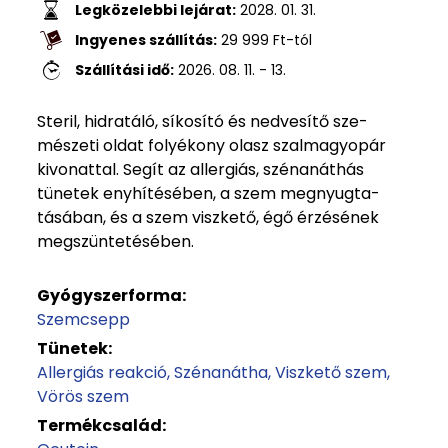
Legközelebbi lejárat:
2028. 01. 31.
Ingyenes szállítás:
29 999
Ft
-tól
Szállítási idő:
2026. 08. 11. - 13.
Steril, hidratáló, síkosító és nedvesítő sze­
mészeti oldat folyékony olasz szalmagyopár
kivonattal. Segít az allergiás, szénanáthás
tünetek enyhítésében, a szem megnyugta­
tásában, és a szem viszkető, égő érzésének
megszüntetésében.
Gyógyszerforma:
Szemcsepp
Tünetek:
Allergiás reakció
Szénanátha
Viszkető szem
Vörös szem
Termékcsalád: