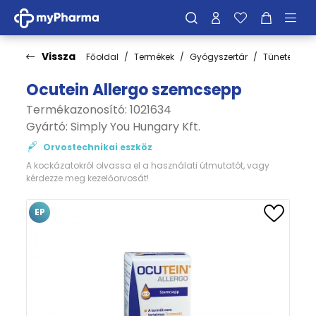
Vissza
Főoldal
Termékek
Gyógyszertár
Tünetek
Ocutein Allergo szemcsepp
Termékazonosító: 1021634
Gyártó:
Simply You Hungary Kft.
Orvostechnikai eszköz
A kockázatokról olvassa el a használati útmutatót, vagy
kérdezze meg kezelőorvosát!
EP