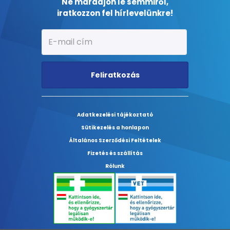
Ne maradjon le semmiről,
iratkozzon fel hírlevelünkre!
Feliratkozás
Adatkezelési tájékoztató
Sütikezelés a honlapon
Általános Szerződési Feltételek
Fizetés és szállítás
Rólunk