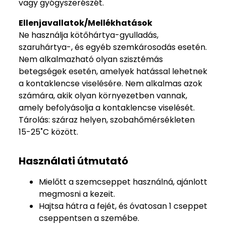
vagy gyógyszerészét.
Ellenjavallatok/Mellékhatások
Ne használja kötőhártya-gyulladás,
szaruhártya-, és egyéb szemkárosodás esetén.
Nem alkalmazható olyan szisztémás
betegségek esetén, amelyek hatással lehetnek
a kontaklencse viselésére. Nem alkalmas azok
számára, akik olyan környezetben vannak,
amely befolyásolja a kontaklencse viselését.
Tárolás: száraz helyen, szobahőmérsékleten
15-25˚C között.
Használati útmutató
Mielőtt a szemcseppet használná, ajánlott
megmosni a kezeit.
Hajtsa hátra a fejét, és óvatosan 1 cseppet
cseppentsen a szemébe.