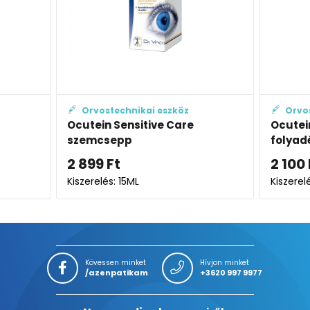
echnikai eszköz
Orvostechnikai eszköz
Sensitive Care
Ocutein Sensitive szemöblí
epp
folyadék
t
2 100
Ft
 15ML
Kiszerelés: 50ML
Kövessen minket
Hívjon minket
/azenpatikam
+3620 997 9977