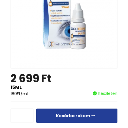
2 699
Ft
15ML
Készleten
180
Ft
/ml
Kosárba rakom