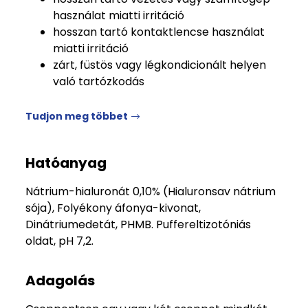
használat miatti irritáció
hosszan tartó kontaktlencse használat
miatti irritáció
zárt, füstös vagy légkondicionált helyen
való tartózkodás
Tudjon meg többet
Hatóanyag
Nátrium-hialuronát 0,10% (Hialuronsav nátrium
sója), Folyékony áfonya-kivonat,
Dinátriumedetát, PHMB. Puffereltizotóniás
oldat, pH 7,2.
Adagolás