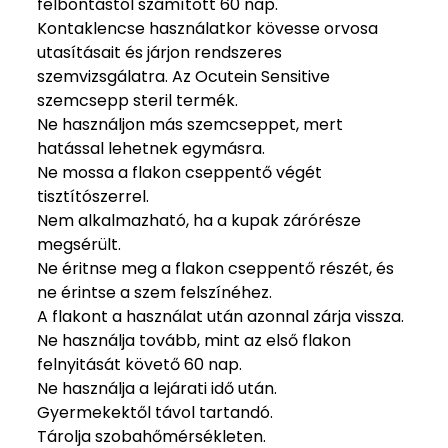
felbontástól számított 60 nap.
Kontaklencse használatkor kövesse orvosa
utasításait és járjon rendszeres
szemvizsgálatra. Az Ocutein Sensitive
szemcsepp steril termék.
Ne használjon más szemcseppet, mert
hatással lehetnek egymásra.
Ne mossa a flakon cseppentő végét
tisztítószerrel.
Nem alkalmazható, ha a kupak zárórésze
megsérült.
Ne éritnse meg a flakon cseppentő részét, és
ne érintse a szem felszínéhez.
A flakont a használat után azonnal zárja vissza.
Ne használja tovább, mint az első flakon
felnyitását követő 60 nap.
Ne használja a lejárati idő után.
Gyermekektől távol tartandó.
Tárolja szobahőmérsékleten.