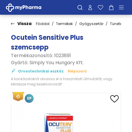
Vissza
Főoldal
Termékek
Gyógyszertár
Tünetek
Ocutein Sensitive Plus
szemcsepp
Termékazonosító: 1023891
Gyártó:
Simply You Hungary Kft.
Orvostechnikai eszköz
Népszerű
A kockázatokról olvassa el a használati útmutatót, vagy
kérdezze meg kezelőorvosát!
EP