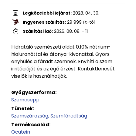
Legközelebbi lejárat:
2028. 04. 30.
Ingyenes szállítás:
29 999
Ft
-tól
Szállítási idő:
2026. 08. 08. - 11.
Hidratáló szemészeti oldat 0.10% nátrium-
hialuronáttal és áfonya-kivonattal. Gyors
enyhülés a fáradt szemnek. Enyhíti a szem
irritációját és az égő érzést. Kontaktlencsét
viselők is használhatják.
Gyógyszerforma:
Szemcsepp
Tünetek:
Szemszárazság
Szemfáradtság
Termékcsalád:
Ocutein