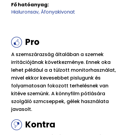
Fő hatóanyag:
Hialuronsav
Áfonyakivonat
Pro
A szemszárazság általában a szemek
irritációjának következménye. Ennek oka
lehet például a a túlzott monitorhasználat,
mivel ekkor kevesebbet pislugunk és
folyamatosan fokozott terhelésnek van
kitéve szemünk. A könnyfilm pótlására
szolgáló szmcseppek, gélek használata
javasolt.
Kontra