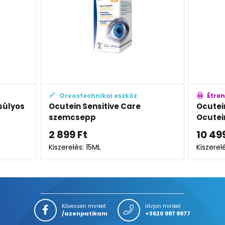
z
Étrend-kiegészítő
O
re
Ocutein Brillant kapszula 120x +
Ocu
Ocutein Sensitive Care 15 ml
fol
szemcsepp
10 499
Ft
2 
Kiszerelés: 120X +15ML
Kisz
Kövessen minket
Hívjon minket
/azenpatikam
+3620 997 9977