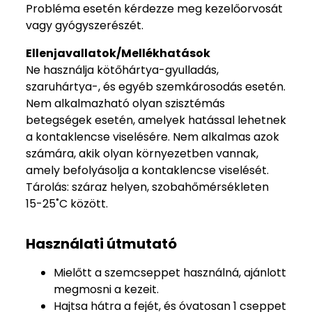
Probléma esetén kérdezze meg kezelőorvosát
vagy gyógyszerészét.
Ellenjavallatok/Mellékhatások
Ne használja kötőhártya-gyulladás,
szaruhártya-, és egyéb szemkárosodás esetén.
Nem alkalmazható olyan szisztémás
betegségek esetén, amelyek hatással lehetnek
a kontaklencse viselésére. Nem alkalmas azok
számára, akik olyan környezetben vannak,
amely befolyásolja a kontaklencse viselését.
Tárolás: száraz helyen, szobahőmérsékleten
15-25˚C között.
Használati útmutató
Mielőtt a szemcseppet használná, ajánlott
megmosni a kezeit.
Hajtsa hátra a fejét, és óvatosan 1 cseppet