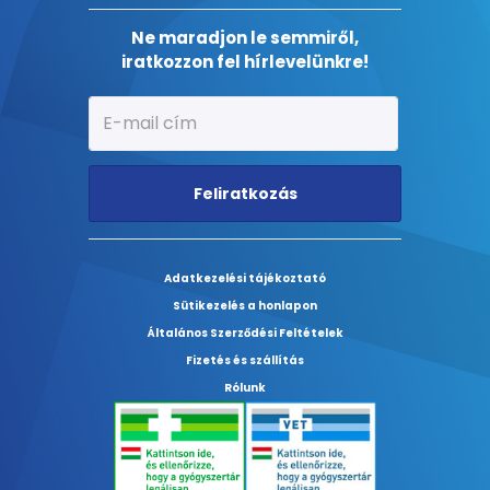
Ne maradjon le semmiről,
iratkozzon fel hírlevelünkre!
Feliratkozás
Adatkezelési tájékoztató
Sütikezelés a honlapon
Általános Szerződési Feltételek
Fizetés és szállítás
Rólunk