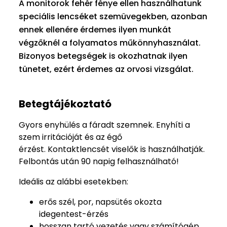
A monitorok fehér fénye ellen használhatunk
speciális lencséket szemüvegekben, azonban
ennek ellenére érdemes ilyen munkát
végzőknél a folyamatos műkönnyhasználat.
Bizonyos betegségek is okozhatnak ilyen
tünetet, ezért érdemes az orvosi vizsgálat.
Betegtájékoztató
Gyors enyhülés a fáradt szemnek. Enyhíti a
szem irritációját és az égő
érzést. Kontaktlencsét viselők is használhatják.
Felbontás után 90 napig felhasználható!
Ideális az alábbi esetekben:
erős szél, por, napsütés okozta
idegentest-érzés
hosszan tartó vezetés vagy számítógép