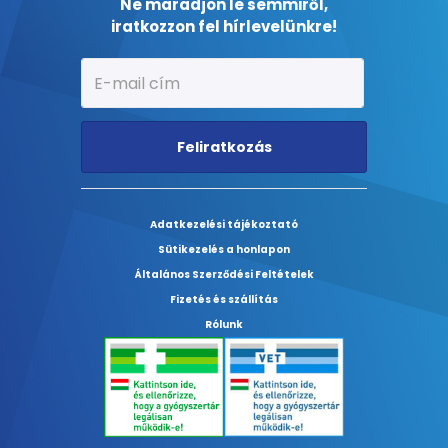
Ne maradjon le semmiről,
iratkozzon fel hírlevelünkre!
Feliratkozás
Adatkezelési tájékoztató
Sütikezelés a honlapon
Általános Szerződési Feltételek
Fizetés és szállítás
Rólunk