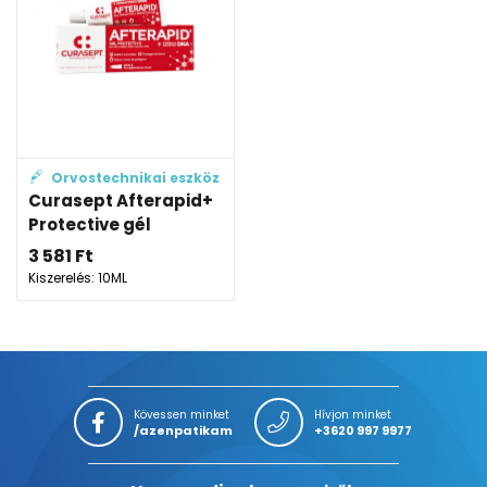
Orvostechnikai eszköz
Curasept Afterapid+
Protective gél
3 581
Ft
Kiszerelés: 10ML
Kövessen minket
Hívjon minket
/azenpatikam
+3620 997 9977