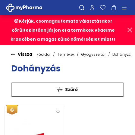
🥵 Kérjük, csomagautomata választásakor
körültekintően járjon el a termékek védelme
érdekében a magas külső hőmérséklet miatt!
Vissza
Főoldal
Termékek
Gyógyszertár
Dohányzás
Dohányzás
Szűrő