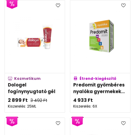
Kozmetikum
Étrend-kiegészítő
Dologel
Predomit gyömbéres
fogínynyugtató gél
nyalóka gyermekek...
2 899
Ft
4 933
Ft
3 492
Ft
Kiszerelés: 25ML
Kiszerelés: 6X