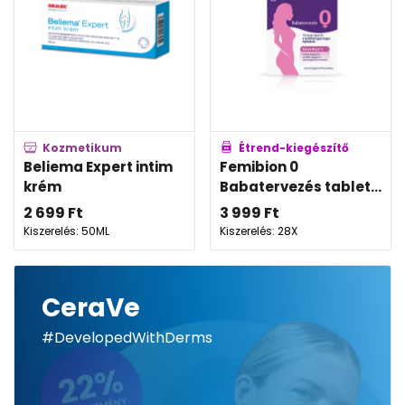
Kozmetikum
Étrend-kiegészítő
Beliema Expert intim
Femibion 0
krém
Babatervezés tablet...
2 699
Ft
3 999
Ft
Kiszerelés: 50ML
Kiszerelés: 28X
CeraVe
#DevelopedWithDerms