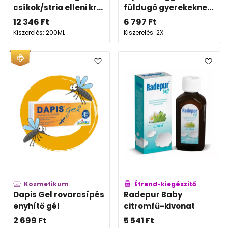
csíkok/stria elleni kr...
füldugó gyerekekne...
12 346
Ft
6 797
Ft
Kiszerelés: 200ML
Kiszerelés: 2X
Kozmetikum
Étrend-kiegészítő
Dapis Gel rovarcsípés
Radepur Baby
enyhítő gél
citromfű-kivonat
2 699
Ft
5 541
Ft