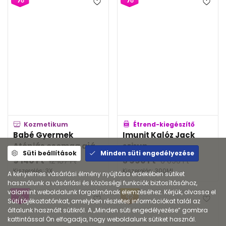
Kozmetikum
Étrend-kiegészítő
Babé Gyermek
Imunit Kalóz Jack
Atópiás csomag ajá...
szirup
Süti beállítások
Minden süti engedélyezése
9 140
Ft
3 990
Ft
12 187
Ft
6 096
Ft
Kiszerelés: 3X
Kiszerelés: 300ML
A kényelmes vásárlási élmény nyújtása érdekében sütiket
használunk a vásárlási és közösségi funkciók biztosításához,
valamint weboldalunk forgalmának elemzéséhez. Kérjük, olvassa el
Süti tájékoztatónkat, amelyben részletes információkat talál az
általunk használt sütikről. A „Minden süti engedélyezése” gombra
kattintással Ön elfogadja, hogy weboldalunk sütiket használ.