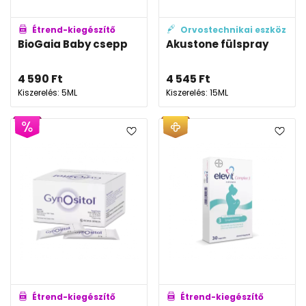
Étrend-kiegészítő
Orvostechnikai eszköz
BioGaia Baby csepp
Akustone fülspray
4 590
Ft
4 545
Ft
Kiszerelés: 5ML
Kiszerelés: 15ML
Étrend-kiegészítő
Étrend-kiegészítő