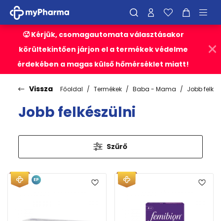
🥵 Kérjük, csomagautomata választásakor
körültekintően járjon el a termékek védelme
érdekében a magas külső hőmérséklet miatt!
Vissza
Főoldal
Termékek
Baba - Mama
Jobb felkés
Jobb felkészülni
Szűrő
EP