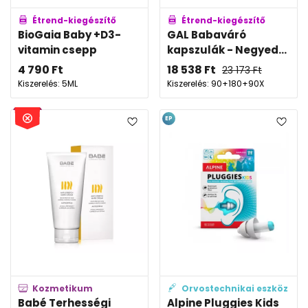
Étrend-kiegészítő
Étrend-kiegészítő
BioGaia Baby +D3-
GAL Babaváró
vitamin csepp
kapszulák - Negyed...
4 790
Ft
18 538
Ft
23 173
Ft
Kiszerelés: 5ML
Kiszerelés: 90+180+90X
EP
Kozmetikum
Orvostechnikai eszköz
Babé Terhességi
Alpine Pluggies Kids