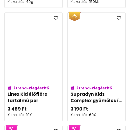
Kiszerelés: 40g
Kiszerelés: 150ML
Étrend-kiegészítő
Étrend-kiegészítő
Linex Kid élőflóra
Supradyn Kids
tartalmú por
Complex gyümölcs í...
3 489
Ft
3 190
Ft
Kiszerelés: 10X
Kiszerelés: 60X