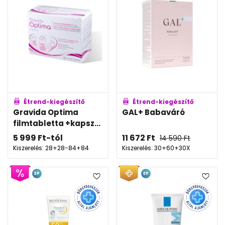
Étrend-kiegészítő
Étrend-kiegészítő
Gravida Optima
GAL+ Babaváró
filmtabletta +kapsz...
5 999
Ft
-tól
11 672
Ft
14 590
Ft
Kiszerelés: 28+28-84+84
Kiszerelés: 30+60+30X
EP
EP