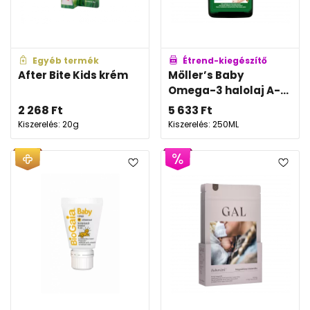
Egyéb termék
Étrend-kiegészítő
After Bite Kids krém
Möller’s Baby
Omega-3 halolaj A-...
2 268
Ft
5 633
Ft
Kiszerelés: 20g
Kiszerelés: 250ML