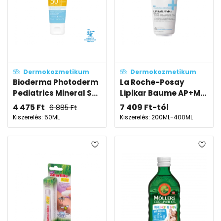
Dermokozmetikum
Dermokozmetikum
Bioderma Photoderm
La Roche-Posay
Pediatrics Mineral S...
Lipikar Baume AP+M...
4 475
Ft
7 409
Ft
-tól
6 885
Ft
Kiszerelés: 50ML
Kiszerelés: 200ML-400ML