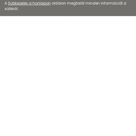
A
Sütikezelés a honlapon
oldalon megtalál minden információt a
sütikről.
Kozmetikum
Egyéb termék
Bepanthen Baby
Protect Junior
kenőcs pelenkakiüt...
szúnyog- és kullanc...
1 732
Ft
-tól
2 299
Ft
Kiszerelés: 30g-200g
Kiszerelés: 100ML
EP