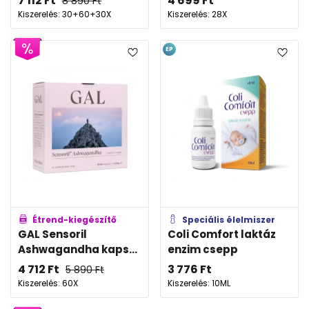
7 112
Ft
4 699
Ft
8 890
Ft
Kiszerelés: 30+60+30X
Kiszerelés: 28X
EP
Étrend-kiegészítő
Speciális élelmiszer
GAL Sensoril
Coli Comfort laktáz
Ashwagandha kaps...
enzim csepp
4 712
Ft
3 776
Ft
5 890
Ft
Kiszerelés: 60X
Kiszerelés: 10ML