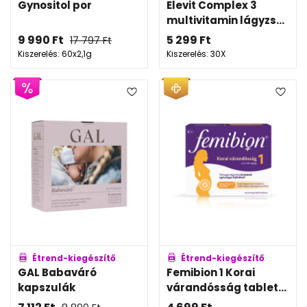
Gynositol por
Elevit Complex 3
multivitamin lágyzs...
9 990
Ft
5 299
Ft
17 797
Ft
Kiszerelés: 60x2,1g
Kiszerelés: 30X
Étrend-kiegészítő
Étrend-kiegészítő
GAL Babaváró
Femibion 1 Korai
kapszulák
várandósság tablet...