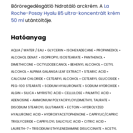
Bőröregedésgátló hidratáló arckrém. A
La
Roche-Posay Hyalu B5 ultra-koncentrált krém
50 ml
utántöltője.
Hatóanyag
AQUA / WATER / EAU • GLYCERIN • ISOHEXADECANE • PROPANEDIOL •
ALCOHOL DENAT. • ISOPROPYL ISOSTEARATE • PANTHENOL •
DIMETHICONE • OCTYLDODECANOL • BEHENYL ALCOHOL • CETYL
ALCOHOL • ALPINIA GALANGA LEAF EXTRACT • STEARIC ACID •
CALCIUM CHLORIDE • CETEARYL ALCOHOL • CETEARYL GLUCOSIDE •
PEG-100 STEARATE • SODIUM HYALURONATE • SODIUM HYDROXIDE •
ALGIN • SILICA • MYRISTIC ACID • CELLULOSE • PALMITIC ACID •
ADENOSINE • AMMONIUM POLYACRYLOYLDIMETHYL TAURATE •
DISODIUM STEAROYL GLUTAMATE • ECTOIN • HYDROLYZED
HYALURONIC ACID • HYDROXYACETOPHENONE • CAPRYLIC/CAPRIC
TRIGLYCERIDE • CAPRYLOYL SALICYLIC ACID • CITRIC ACID •
LAURETH-7 • TRISODIUM ETHYLENEDIAMINE DISUCCINATE • ACETYL