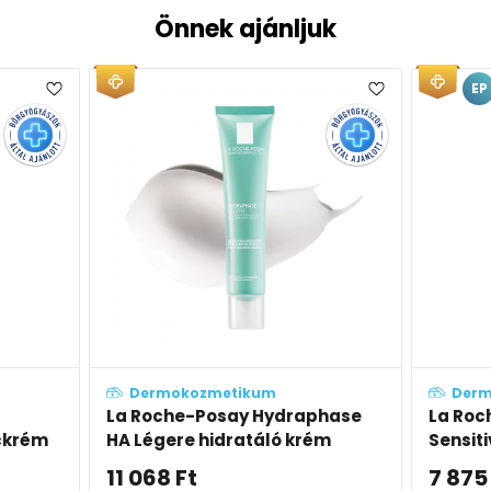
Önnek ajánljuk
EP
Dermokozmetikum
Dermokozmetikum
a Roche-Posay Hydraphase
La Roche-Posay Tol
A Légere hidratáló krém
Sensitive nyugtató-
bőrápoló krém
1 068
Ft
7 875
Ft