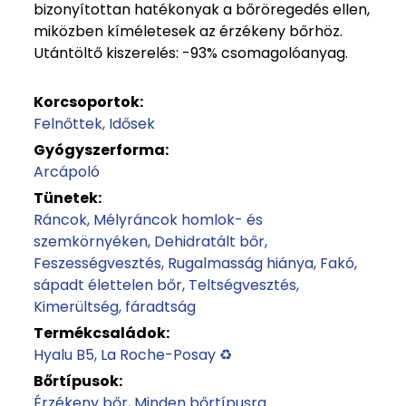
bizonyítottan hatékonyak a bőröregedés ellen,
miközben kíméletesek az érzékeny bőrhöz.
Utántöltő kiszerelés: -93% csomagolóanyag.
Korcsoportok:
Felnőttek
Idősek
Gyógyszerforma:
Arcápoló
Tünetek:
Ráncok
Mélyráncok homlok- és
szemkörnyéken
Dehidratált bőr
Feszességvesztés
Rugalmasság hiánya
Fakó,
sápadt élettelen bőr
Teltségvesztés
Kimerültség, fáradtság
Termékcsaládok:
Hyalu B5
La Roche-Posay ♻️
Bőrtípusok:
Érzékeny bőr
Minden bőrtípusra