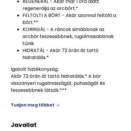
REGENERÁL - Akár már 1 óra alatt
regenerálja az arcbőrt.*
FELTÖLTI A BŐRT - Akár azonnal feltölti a
bőrt.**
KORRIGÁL - A ráncok simábbnak az
arcbőr feszesebbnek, rugalmasabbnak
tűnik.
HIDRATÁL - Akár 72 órán át tartó
hidratálás.*
Igazolt hatékonyság:
Akár 72 órán át tartó hidratálás.* A bőr
visszanyeri rugalmasságát, puhaságát és
feszesebbnek látszik.***
Tudjon meg többet
Javallat