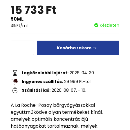
15 733
Ft
50ML
Készleten
315
Ft
/ml
Kosárba rakom
Legközelebbi lejárat:
2028. 04. 30.
Ingyenes szállítás:
29 999
Ft
-tól
Szállítási idő:
2026. 08. 07. - 10.
A La Roche-Posay bőrgyógyászokkal
együttműködve olyan termékeket kínál,
amelyek optimális koncentrációjú
hatóanyagokat tartalmaznak, melyek