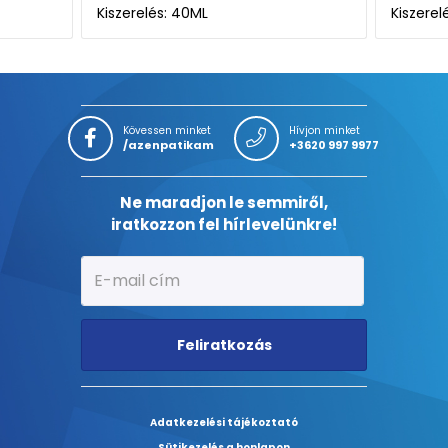
iszerelés: 40ML
Kiszerelés: 40ML
Kövessen minket
Hívjon minket
/azenpatikam
+3620 997 9977
Ne maradjon le semmiről,
iratkozzon fel hírlevelünkre!
Feliratkozás
Adatkezelési tájékoztató
Sütikezelés a honlapon