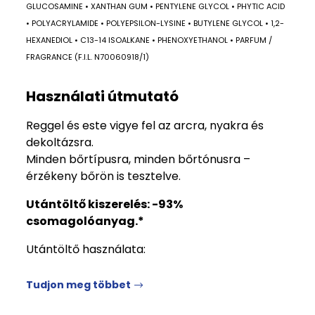
GLUCOSAMINE • XANTHAN GUM • PENTYLENE GLYCOL • PHYTIC ACID
• POLYACRYLAMIDE • POLYEPSILON-LYSINE • BUTYLENE GLYCOL • 1,2-
HEXANEDIOL • C13-14 ISOALKANE • PHENOXYETHANOL • PARFUM /
FRAGRANCE (F.I.L. N70060918/1)
Használati útmutató
Reggel és este vigye fel az arcra, nyakra és
dekoltázsra.
Minden bőrtípusra, minden bőrtónusra –
érzékeny bőrön is tesztelve.
Utántöltő kiszerelés: -93%
csomagolóanyag.*
Utántöltő használata:
Tudjon meg többet