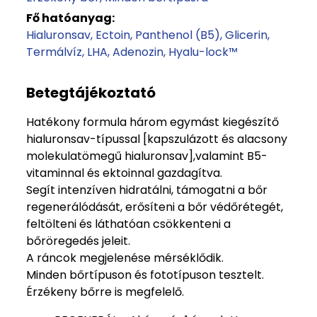
Fő hatóanyag:
Hialuronsav
Ectoin
Panthenol (B5)
Glicerin
Termálvíz
LHA
Adenozin
Hyalu-lock™
Betegtájékoztató
Hatékony formula három egymást kiegészítő
hialuronsav-típussal [kapszulázott és alacsony
molekulatömegű hialuronsav],valamint B5-
vitaminnal és ektoinnal gazdagítva.
Segít intenzíven hidratálni, támogatni a bőr
regenerálódását, erősíteni a bőr védőrétegét,
feltölteni és láthatóan csökkenteni a
bőröregedés jeleit.
A ráncok megjelenése mérséklődik.
Minden bőrtípuson és fototípuson tesztelt.
Érzékeny bőrre is megfelelő.