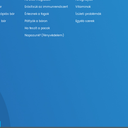
őr
Erősítsük az immunrendszert
Vitaminok
tópiás bőr
Érkeznek a fogak
Ízületi problémák
 bőr
Pöttyök a bőron
Egyéb szerek
Ha feszít a pocak
Napozunk? (Fényvédelem)