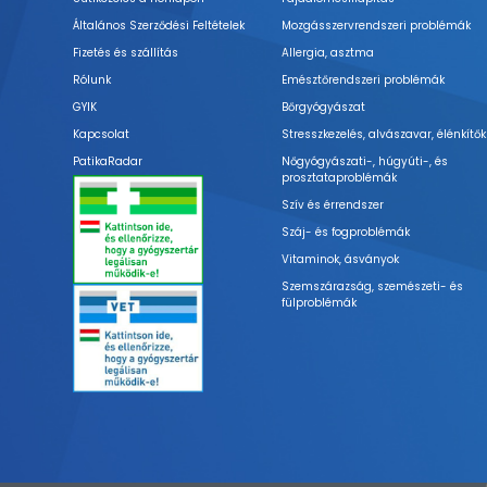
Általános Szerződési Feltételek
Mozgásszervrendszeri problémák
Fizetés és szállítás
Allergia, asztma
Rólunk
Emésztőrendszeri problémák
GYIK
Bőrgyógyászat
Kapcsolat
Stresszkezelés, alvászavar, élénkítők
PatikaRadar
Nőgyógyászati-, húgyúti-, és
prosztataproblémák
Szív és érrendszer
Száj- és fogproblémák
Vitaminok, ásványok
Szemszárazság, szemészeti- és
fülproblémák