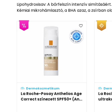
Lipohydroxisav: A bőrfelszín intenzív simításáé
Kémiai mikrohámlasztó, a BHA azaz, a zsírban o
Dermokozmetikum
Der
La Roche-Posay Anthelios Age
La Roc
Correct színezett SPF50+ (An...
ultrak