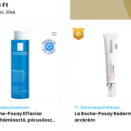
6
Ft
és: 30ML
mokozmetikum
Dermokozmetikum
he-Posay Effaclar
La Roche-Posay Rederm
hámlasztó, pórusössz...
arckrém