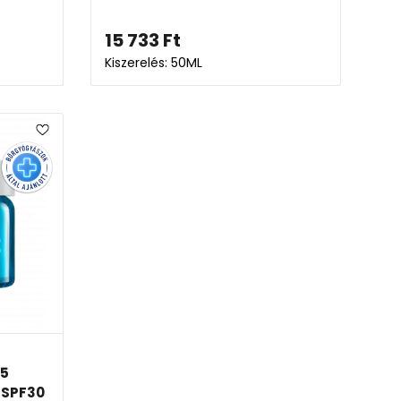
15 733
Ft
Kiszerelés: 50ML
B5
 SPF30