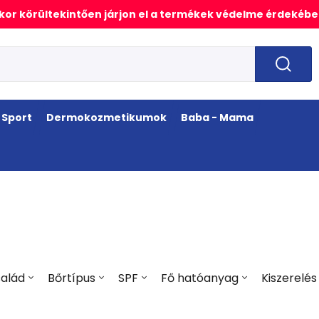
or körültekintően járjon el a termékek védelme érdekébe
Sport
Dermokozmetikumok
Baba - Mama
alád
Bőrtípus
SPF
Fő hatóanyag
Kiszerelés