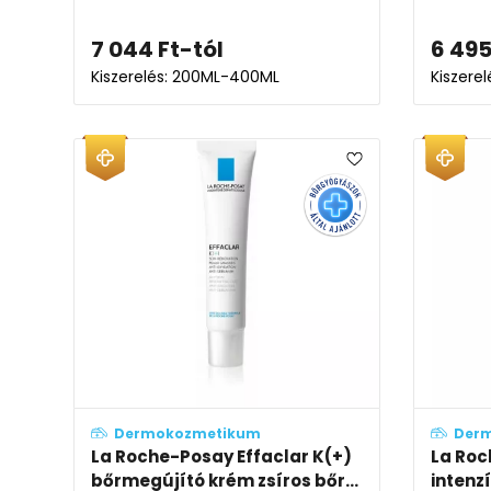
7 044
Ft
-tól
6 49
Kiszerelés: 200ML-400ML
Kiszerel
Dermokozmetikum
Der
La Roche-Posay Effaclar K(+)
La Roc
bőrmegújító krém zsíros bőr...
intenz