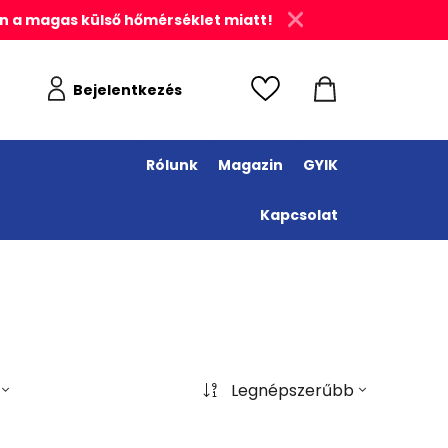
n a magas külső hőmérséklet miatt!
Bejelentkezés
Rólunk
Magazin
GYIK
Kapcsolat
Legnépszerűbb