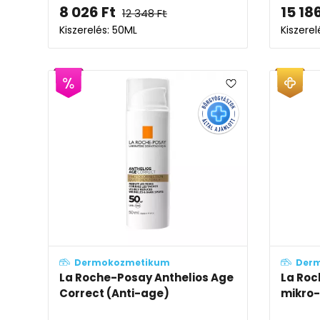
8 026
Ft
15 18
12 348
Ft
Kiszerelés: 50ML
Kiszerel
Dermokozmetikum
Der
La Roche-Posay Anthelios Age
La Roc
Correct (Anti-age)
mikro-