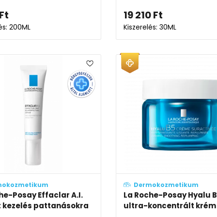
Ft
19 210
Ft
lés: 200ML
Kiszerelés: 30ML
mokozmetikum
Dermokozmetikum
he-Posay Effaclar A.I.
La Roche-Posay Hyalu 
t kezelés pattanásokra
ultra-koncentrált krém