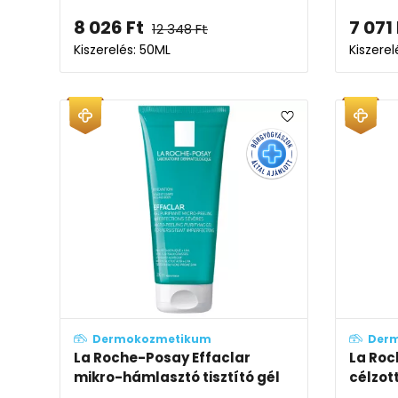
8 026
Ft
7 071
12 348
Ft
Kiszerelés: 50ML
Kiszere
Dermokozmetikum
Der
La Roche-Posay Effaclar
La Roc
mikro-hámlasztó tisztító gél
célzot