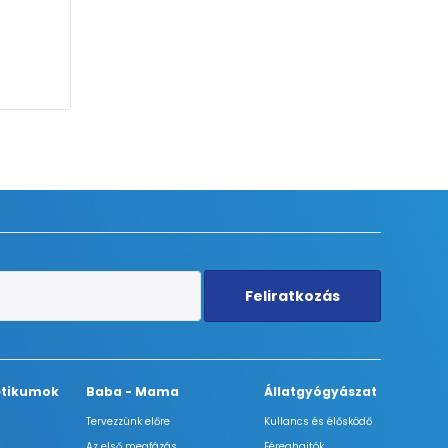
Feliratkozás
tikumok
Baba - Mama
Állatgyógyászat
Tervezzünk előre
Kullancs és élősködő
Az első megfázás
Féreghajtók