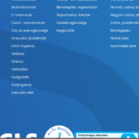
Multivitaminok
Bemelegítés, regeneráció
Normál, száraz b
C-vitaminok
Teljesítmény-fokozók
Nagyon száraz, a
Csont- izomrendszer
Ízületek egészsége
Zsíros, problémás
Szív és erek egészsége
Kiegészítők
Bőröregedés
Emésztési problémák
Férfiak bőre
Intim higiénia
Gyermekek bőre
Felfázás
Stressz
Változókor
Gyógyteák
Szájhigiénia
Szexuális élet