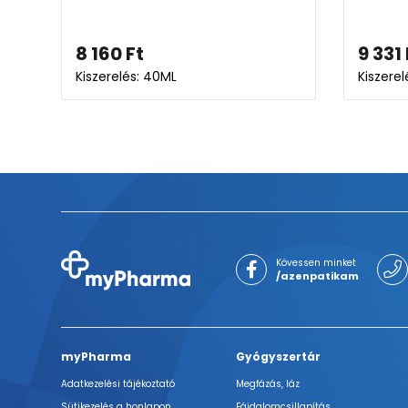
8 160
Ft
9 331
Kiszerelés: 40ML
Kiszere
Kövessen minket
/azenpatikam
myPharma
Gyógyszertár
Adatkezelési tájékoztató
Megfázás, láz
Sütikezelés a honlapon
Fájdalomcsillapítás