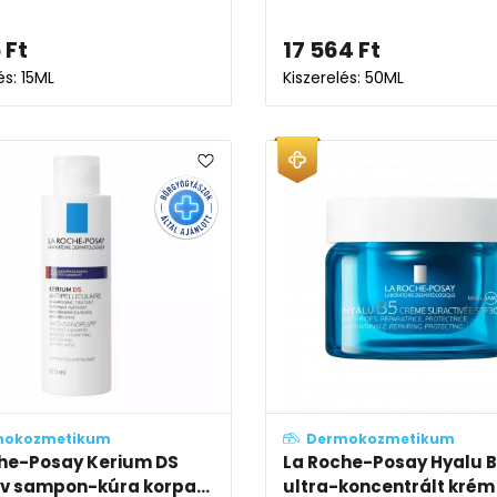
5
Ft
17 564
Ft
és: 15ML
Kiszerelés: 50ML
mokozmetikum
Dermokozmetikum
he-Posay Kerium DS
La Roche-Posay Hyalu 
ív sampon-kúra korpa...
ultra-koncentrált krém