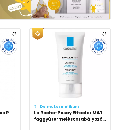
Dermokozmetikum
ic R
La Roche-Posay Effaclar MAT
faggyútermelést szabályozó...