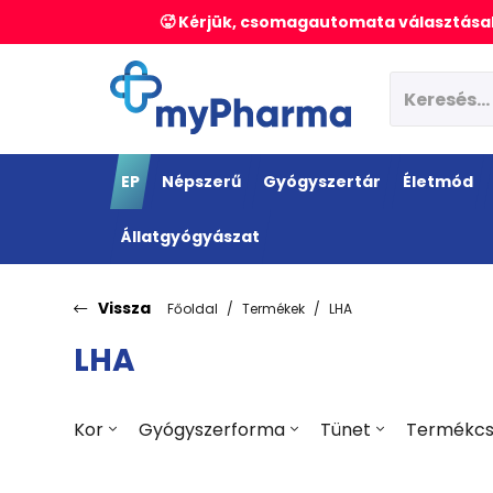
🥵 Kérjük, csomagautomata választásak
EP
Népszerű
Gyógyszertár
Életmód
Állatgyógyászat
Vissza
Főoldal
Termékek
LHA
LHA
Kor
Gyógyszerforma
Tünet
Termékcs