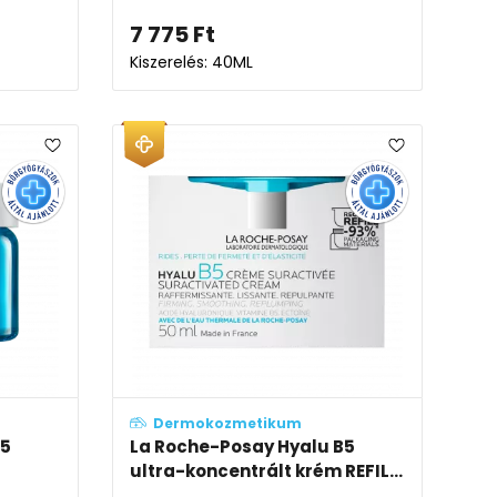
7 775
Ft
Kiszerelés: 40ML
Dermokozmetikum
B5
La Roche-Posay Hyalu B5
ultra-koncentrált krém REFIL...