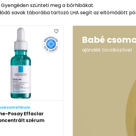
rt. Gyengéden szünteti meg a bőrhibákat.
ldódó savak táborába tartozó LHA segít az eltömődött p
Babé csom
ajándék törölközővel
mokozmetikum
he-Posay Effaclar
oncentrált szérum