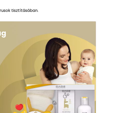
órusok tisztításában.
ag