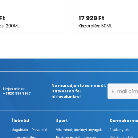
Ft
17 929
Ft
lés: 200ML
Kiszerelés: 50ML
Ne maradjon le semmiről,
Hívjon minket
iratkozzon fel
+3620 997 9977
hírlevelünkre!
Életmód
Sport
Dermokozme
Megelőzés - Prevenció
Vitaminok, ásványi anyagok
Érzékeny bőr
Immunerősítés
Fehérje- és műzliszeletek
Vízhiányos bőr