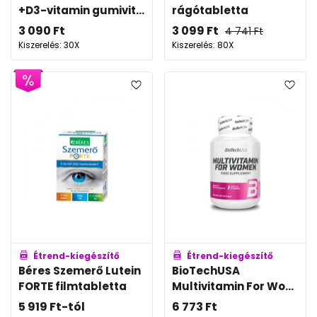
+D3-vitamin gumivit...
rágótabletta
3 090
Ft
3 099
Ft
4 741
Ft
Kiszerelés: 30X
Kiszerelés: 80X
Étrend-kiegészítő
Étrend-kiegészítő
Béres Szemerő Lutein
BioTechUSA
FORTE filmtabletta
Multivitamin For Wo...
5 919
Ft
-tól
6 773
Ft