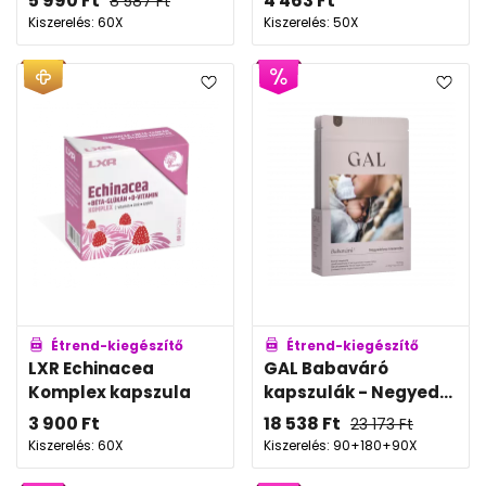
5 990
Ft
4 463
Ft
8 587
Ft
Kiszerelés: 60X
Kiszerelés: 50X
Étrend-kiegészítő
Étrend-kiegészítő
LXR Echinacea
GAL Babaváró
Komplex kapszula
kapszulák - Negyed...
3 900
Ft
18 538
Ft
23 173
Ft
Kiszerelés: 60X
Kiszerelés: 90+180+90X