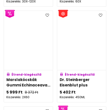
Kiszerelés: 30X-120X
Kiszerelés: 60X
Étrend-kiegészítő
Étrend-kiegészítő
Marslakócskák
Dr. Steinberger
Gummi Echinaceava...
Eisenblut plus
5 999
Ft
5 402
Ft
8 372
Ft
Kiszerelés: 2X60
Kiszerelés: 450ML