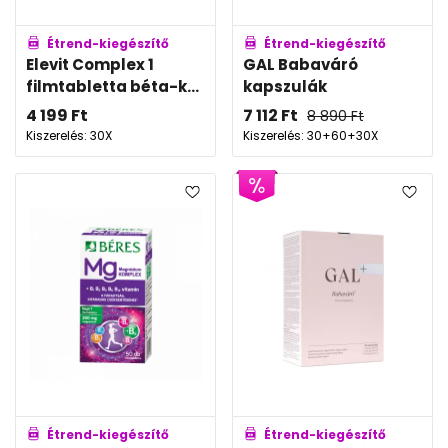
Étrend-kiegészítő
Étrend-kiegészítő
Elevit Complex 1
GAL Babaváró
filmtabletta béta-k...
kapszulák
4 199
Ft
7 112
Ft
8 890
Ft
Kiszerelés: 30X
Kiszerelés: 30+60+30X
Étrend-kiegészítő
Étrend-kiegészítő