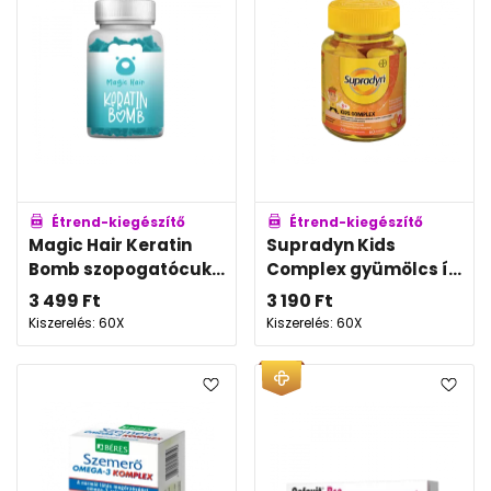
Étrend-kiegészítő
Étrend-kiegészítő
Magic Hair Keratin
Supradyn Kids
Bomb szopogatócuk...
Complex gyümölcs í...
3 499
Ft
3 190
Ft
Kiszerelés: 60X
Kiszerelés: 60X