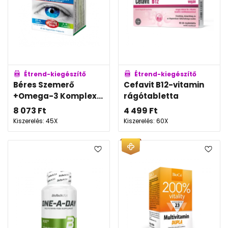
Étrend-kiegészítő
Étrend-kiegészítő
Béres Szemerő
Cefavit B12-vitamin
+Omega-3 Komplex...
rágótabletta
8 073
Ft
4 499
Ft
Kiszerelés: 45X
Kiszerelés: 60X