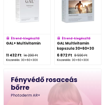
Étrend-kiegészítő
Étrend-kiegészítő
GAL+ Multivitamin
GAL Multivitamin
kapszula 30+60+30
11 432
Ft
6 872
Ft
14 290
Ft
8 590
Ft
Kiszerelés: 30+60+30X
Kiszerelés: 30+60+30X
Fényvédő rosaceás
bőrre
Photoderm AR+