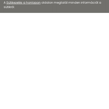
A
Sütikezelés a honlapon
oldalon megtalál minden információt a
sütikről.
Étrend-kiegészítő
Étrend-kiegészítő
CalciTrio Extra
Béres Vitakid Vas
filmtabletta
gumivitamin
2 604
Ft
-tól
3 090
Ft
Kiszerelés: 30X-50X
Kiszerelés: 30X