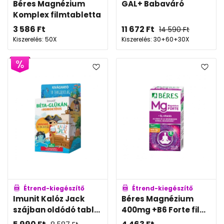
Béres Magnézium
GAL+ Babaváró
Komplex filmtabletta
3 586
Ft
11 672
Ft
14 590
Ft
Kiszerelés: 50X
Kiszerelés: 30+60+30X
Étrend-kiegészítő
Étrend-kiegészítő
Imunit Kalóz Jack
Béres Magnézium
szájban oldódó tabl...
400mg +B6 Forte fil...