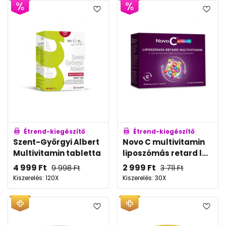
Étrend-kiegészítő
Étrend-kiegészítő
Szent-Györgyi Albert
Novo C multivitamin
Multivitamin tabletta
liposzómás retard l...
4 999
Ft
2 999
Ft
9 998
Ft
3 711
Ft
Kiszerelés: 120X
Kiszerelés: 30X