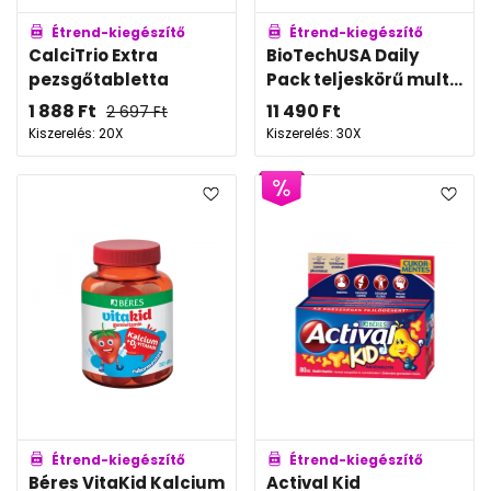
Étrend-kiegészítő
Étrend-kiegészítő
CalciTrio Extra
BioTechUSA Daily
pezsgőtabletta
Pack teljeskörű mult...
1 888
Ft
11 490
Ft
2 697
Ft
Kiszerelés: 20X
Kiszerelés: 30X
Étrend-kiegészítő
Étrend-kiegészítő
Béres VitaKid Kalcium
Actival Kid