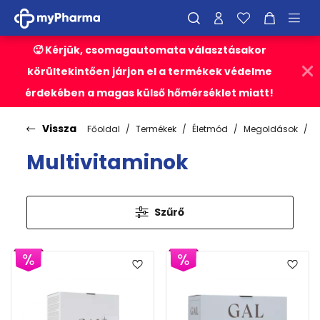
🥵 Kérjük, csomagautomata választásakor
körültekintően járjon el a termékek védelme
érdekében a magas külső hőmérséklet miatt!
Vissza
Főoldal
Termékek
Életmód
Megoldások
M
Multivitaminok
Szűrő