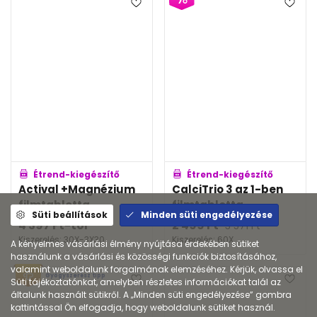
Étrend-kiegészítő
Étrend-kiegészítő
Actival +Magnézium
CalciTrio 3 az 1-ben
filmtabletta
filmtabletta
Süti beállítások
Minden süti engedélyezése
4 397
Ft
-tól
2 499
Ft
3 571
Ft
Kiszerelés: 30X-3X30
Kiszerelés: 60X
A kényelmes vásárlási élmény nyújtása érdekében sütiket
használunk a vásárlási és közösségi funkciók biztosításához,
valamint weboldalunk forgalmának elemzéséhez. Kérjük, olvassa el
Gyógyszerész tipp
Süti tájékoztatónkat, amelyben részletes információkat talál az
általunk használt sütikről. A „Minden süti engedélyezése” gombra
kattintással Ön elfogadja, hogy weboldalunk sütiket használ.