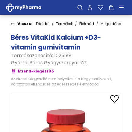
Vissza
Főoldal
Termékek
Életmód
Megoldások
M
Béres VitaKid Kalcium +D3-
vitamin gumivitamin
Termékazonosító: 1025188
Gyártó:
Béres Gyógyszergyár Zrt.
Étrend-kiegészítő
Az étrend-kiegészítő nem helyettesíti a kiegyensúlyozott,
változatos étrendet és az egészséges életmódot!