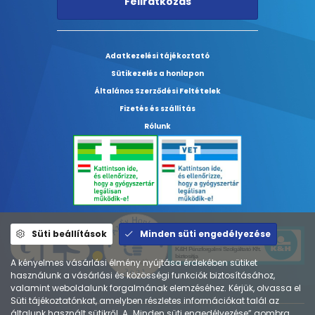
Feliratkozás
Adatkezelési tájékoztató
Sütikezelés a honlapon
Általános Szerződési Feltételek
Fizetés és szállítás
Rólunk
Süti beállítások
Minden süti engedélyezése
A kényelmes vásárlási élmény nyújtása érdekében sütiket
használunk a vásárlási és közösségi funkciók biztosításához,
valamint weboldalunk forgalmának elemzéséhez. Kérjük, olvassa el
Süti tájékoztatónkat, amelyben részletes információkat talál az
általunk használt sütikről. A „Minden süti engedélyezése” gombra