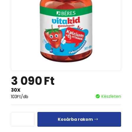
3 090
Ft
30X
Készleten
103
Ft
/db
Kosárba rakom