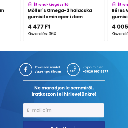
Étrend-kiegészítő
Étren
an
Möller's Omega-3 halacska
Béres 
gumivitamin eper ízben
gumivi
4 477
Ft
4 005
Kiszerelés: 36X
Kiszerel
Kövessen minket
Hívjon minket
/azenpatikam
+3620 997 9977
Ne maradjon le semmiről,
iratkozzon fel hírlevelünkre!