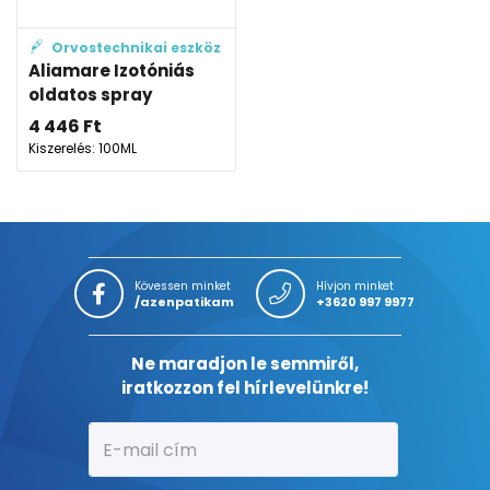
Orvostechnikai eszköz
Aliamare Izotóniás
oldatos spray
4 446
Ft
Kiszerelés: 100ML
Kövessen minket
Hívjon minket
/azenpatikam
+3620 997 9977
Ne maradjon le semmiről,
iratkozzon fel hírlevelünkre!