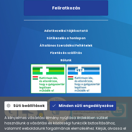
Feliratkozás
Adatkezelési tájékoztató
Sütikezelés a honlapon
Általános Szerződési Feltételek
Fizetés és szállítás
Rólunk
Süti beállítások
Minden süti engedélyezése
A kényelmes vásárlási élmény nyújtása érdekében sütiket
használunk a vásárlási és közösségi funkciók biztosításához,
valamint weboldalunk forgalmának elemzéséhez. Kérjük, olvassa el