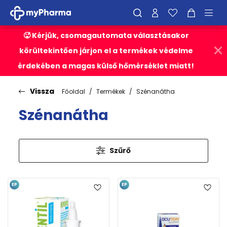
🥵 Kérjük, csomagautomata választásakor
körültekintően járjon el a termékek védelme
érdekében a magas külső hőmérséklet miatt!
Vissza
Főoldal
Termékek
Szénanátha
Szénanátha
Szűrő
EP
EP