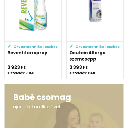
Orvostechnikai eszköz
Orvostechnikai eszköz
Reventil orrspray
Ocutein Allergo
szemcsepp
3 923
Ft
3 393
Ft
Kiszerelés: 20ML
Kiszerelés: 15ML
Babé csomag
ajándék törölközővel