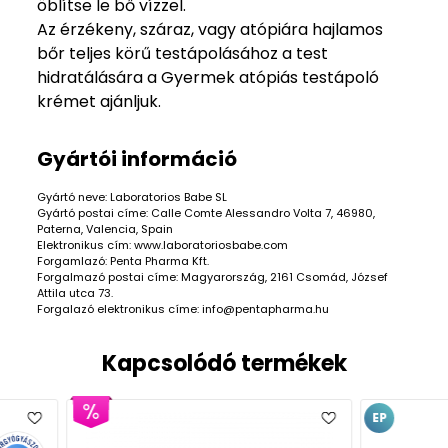
öblítse le bő vízzel.
Az érzékeny, száraz, vagy atópiára hajlamos
bőr teljes körű testápolásához a test
hidratálására a Gyermek atópiás testápoló
krémet ajánljuk.
Gyártói információ
Gyártó neve: Laboratorios Babe SL
Gyártó postai címe: Calle Comte Alessandro Volta 7, 46980,
Paterna, Valencia, Spain
Elektronikus cím: www.laboratoriosbabe.com
Forgamlazó: Penta Pharma Kft.
Forgalmazó postai címe: Magyarország, 2161 Csomád, József
Attila utca 73.
Forgalazó elektronikus címe: info@pentapharma.hu
Kapcsolódó termékek
EP
EP