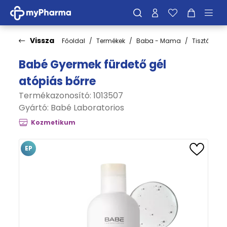
Vissza
Főoldal
Termékek
Baba - Mama
Tisztálkodá
Babé Gyermek fürdető gél
atópiás bőrre
Termékazonosító: 1013507
Gyártó:
Babé Laboratorios
Kozmetikum
EP