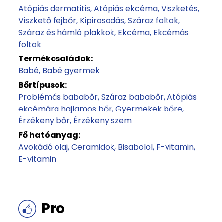
Atópiás dermatitis
Atópiás ekcéma
Viszketés
Viszkető fejbőr
Kipirosodás
Száraz foltok
Száraz és hámló plakkok
Ekcéma
Ekcémás
foltok
Termékcsaládok:
Babé
Babé gyermek
Bőrtípusok:
Problémás bababőr
Száraz bababőr
Atópiás
ekcémára hajlamos bőr
Gyermekek bőre
Érzékeny bőr
Érzékeny szem
Fő hatóanyag:
Avokádó olaj
Ceramidok
Bisabolol
F-vitamin
E-vitamin
Pro