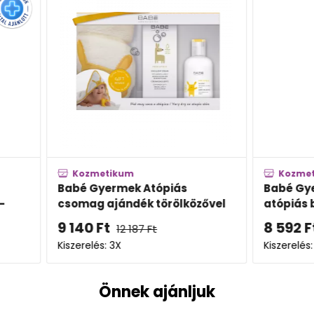
Kozmetikum
Der
Babé Gyermek testápoló
Bioder
özővel
atópiás bőrre
8 592
Ft
7 209
Kiszerelés: 200ML
Kiszere
Önnek ajánljuk