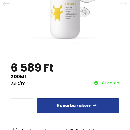
6 589
Ft
200ML
Készleten
33
Ft
/ml
Kosárba rakom