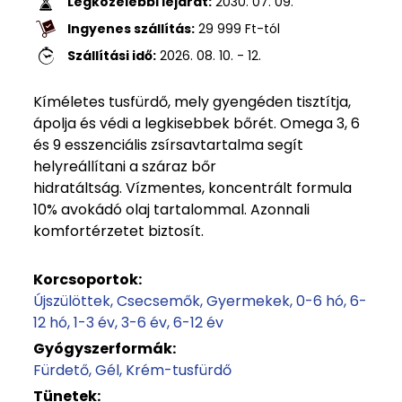
Legközelebbi lejárat:
2030. 07. 09.
Ingyenes szállítás:
29 999
Ft
-tól
Szállítási idő:
2026. 08. 10. - 12.
Kíméletes tusfürdő, mely gyengéden tisztítja,
ápolja és védi a legkisebbek bőrét. Omega 3, 6
és 9 esszenciális zsírsavtartalma segít
helyreállítani a száraz bőr
hidratáltság. Vízmentes, koncentrált formula
10% avokádó olaj tartalommal. Azonnali
komfortérzetet biztosít.
Korcsoportok:
Újszülöttek
Csecsemők
Gyermekek
0-6 hó
6-
12 hó
1-3 év
3-6 év
6-12 év
Gyógyszerformák:
Fürdető
Gél
Krém-tusfürdő
Tünetek: