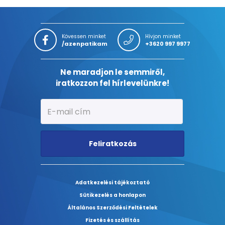
Kövessen minket
Hívjon minket
/azenpatikam
+3620 997 9977
Ne maradjon le semmiről,
iratkozzon fel hírlevelünkre!
Feliratkozás
Adatkezelési tájékoztató
Sütikezelés a honlapon
Általános Szerződési Feltételek
Fizetés és szállítás