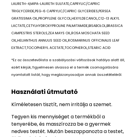
LAURETH-4,MIPA-LAURETH SULFATE,CAPRYLIC/CAPRIC
TRIGLYCERIDE,PEG-6 CAPRYLIC/CAPRIC GLYCERIDES,PERSEA
GRATISSIMA OIL,PROPYLENE GLYCOL,HEXYLDECANOL,C12-13 ALKYL
LACTATE,CETYLHYDROXYPROLINE PALMITAMIDE,BISABOLOL,BRASSICA
CAMPESTRIS STEROLS,ZEA MAYS OIL,ROSA MOSCHATA SEED
OIL,HELIANTHUS ANNUUS SEED OIL,ROSMARINUS OFFICINALIS LEAF
EXTRACT,TOCOPHERYL ACETATE,TOCOPHEROL,STEARIC ACID
*Ez az összetevőlista a szabályozási változások hatálya alatt áll,
ezért kérjük, figyelmesen olvassa el a termék csomagolására
nyomtatott listát, hogy megbizonyosodjon annak összetételéről.
Használati útmutató
Kíméletesen tisztít, nem irritálja a szemet.
Tegyen kis mennyiséget a termékből a
tenyerébe, és masszírozza be a gyermek
nedves testét. Miután beszappanozta a testet,