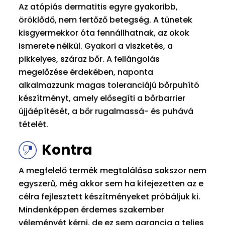
Az atópiás dermatitis egyre gyakoribb,
öröklődő, nem fertőző betegség. A tünetek
kisgyermekkor óta fennállhatnak, az okok
ismerete nélkül. Gyakori a viszketés, a
pikkelyes, száraz bőr. A fellángolás
megelőzése érdekében, naponta
alkalmazzunk magas toleranciájú bőrpuhító
készítményt, amely elősegíti a bőrbarrier
újjáépítését, a bőr rugalmassá- és puhává
tételét.
Kontra
A megfelelő termék megtalálása sokszor nem
egyszerű, még akkor sem ha kifejezetten az e
célra fejlesztett készítményeket próbáljuk ki.
Mindenképpen érdemes szakember
véleményét kérni, de ez sem garancia a teljes