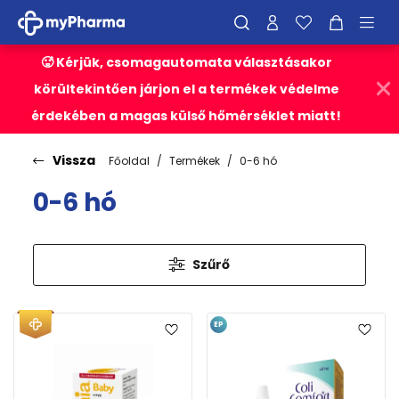
🥵 Kérjük, csomagautomata választásakor
körültekintően járjon el a termékek védelme
érdekében a magas külső hőmérséklet miatt!
Vissza
Főoldal
Termékek
0-6 hó
0-6 hó
Szűrő
EP