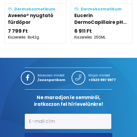
Dermokozmetikum
Dermokozmetikum
Aveeno® nyugtató
Eucerin
fürdőpor
DermoCapillaire pH...
7 799
Ft
6 911
Ft
Kiszerelés: 8x42g
Kiszerelés: 250ML
Kövessen minket
Hívjon minket
/azenpatikam
+3620 997 9977
Ne maradjon le semmiről,
iratkozzon fel hírlevelünkre!