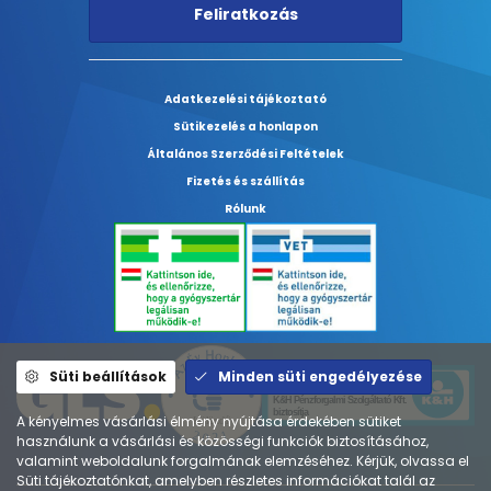
Feliratkozás
Adatkezelési tájékoztató
Sütikezelés a honlapon
Általános Szerződési Feltételek
Fizetés és szállítás
Rólunk
Süti beállítások
Minden süti engedélyezése
A kényelmes vásárlási élmény nyújtása érdekében sütiket
használunk a vásárlási és közösségi funkciók biztosításához,
valamint weboldalunk forgalmának elemzéséhez. Kérjük, olvassa el
Süti tájékoztatónkat, amelyben részletes információkat talál az