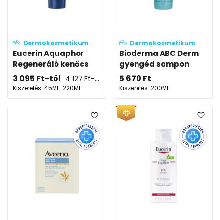
Dermokozmetikum
Dermokozmetikum
Eucerin Aquaphor
Bioderma ABC Derm
Regeneráló kenőcs
gyengéd sampon
3 095
Ft
-tól
5 670
Ft
4 127
Ft
-tól
Kiszerelés: 45ML-220ML
Kiszerelés: 200ML