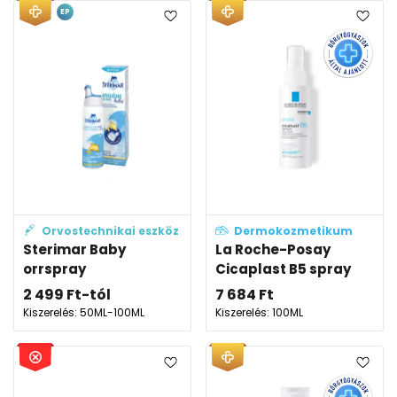
EP
Orvostechnikai eszköz
Dermokozmetikum
Sterimar Baby
La Roche-Posay
orrspray
Cicaplast B5 spray
2 499
Ft
-tól
7 684
Ft
Kiszerelés: 50ML-100ML
Kiszerelés: 100ML