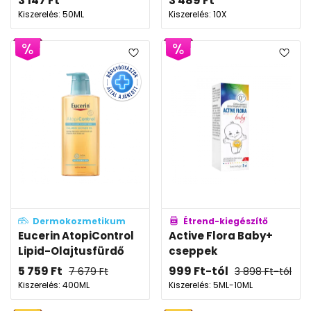
3 147
Ft
3 489
Ft
Kiszerelés: 50ML
Kiszerelés: 10X
Dermokozmetikum
Étrend-kiegészítő
Eucerin AtopiControl
Active Flora Baby+
Lipid-Olajtusfürdő
cseppek
5 759
Ft
999
Ft
-tól
7 679
Ft
3 898
Ft
-tól
Kiszerelés: 400ML
Kiszerelés: 5ML-10ML