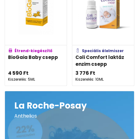
Étrend-kiegészítő
Speciális élelmiszer
BioGaia Baby csepp
Coli Comfort laktáz
enzim csepp
4 590
Ft
3 776
Ft
Kiszerelés: 5ML
Kiszerelés: 10ML
La Roche-Posay
Anthelios