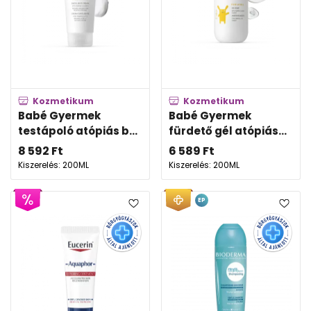
Kozmetikum
Kozmetikum
Babé Gyermek
Babé Gyermek
testápoló atópiás b...
fürdető gél atópiás...
8 592
Ft
6 589
Ft
Kiszerelés: 200ML
Kiszerelés: 200ML
EP