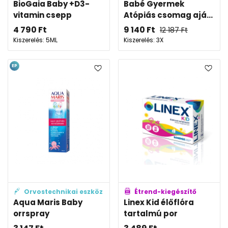
BioGaia Baby +D3-
Babé Gyermek
vitamin csepp
Atópiás csomag ajá...
4 790
Ft
9 140
Ft
12 187
Ft
Kiszerelés: 5ML
Kiszerelés: 3X
EP
Orvostechnikai eszköz
Étrend-kiegészítő
Aqua Maris Baby
Linex Kid élőflóra
orrspray
tartalmú por