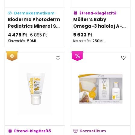
Dermokozmetikum
Étrend-kiegészítő
Bioderma Photoderm
Möller’s Baby
Pediatrics Mineral S...
Omega-3 halolaj A-...
4 475
Ft
5 633
Ft
6 885
Ft
Kiszerelés: 50ML
Kiszerelés: 250ML
Étrend-kiegészítő
Kozmetikum