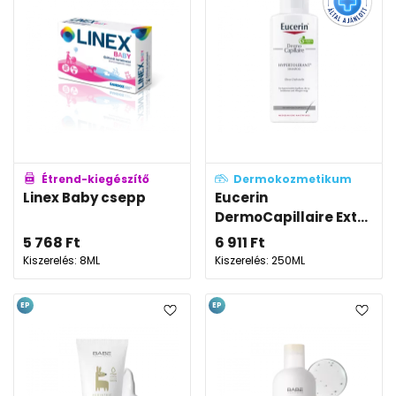
Étrend-kiegészítő
Dermokozmetikum
Linex Baby csepp
Eucerin
DermoCapillaire Ext...
5 768
Ft
6 911
Ft
Kiszerelés: 8ML
Kiszerelés: 250ML
EP
EP