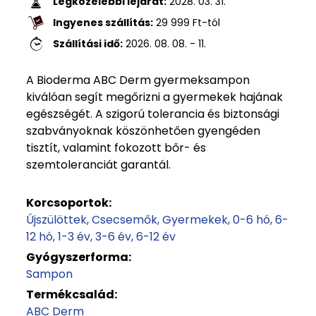
Legközelebbi lejárat:
2028. 03. 31.
Ingyenes szállítás:
29 999
Ft
-tól
Szállítási idő:
2026. 08. 08. - 11.
A Bioderma ABC Derm gyermeksampon
kiválóan segít megőrizni a gyermekek hajának
egészségét. A szigorú tolerancia és biztonsági
szabványoknak köszönhetően gyengéden
tisztít, valamint fokozott bőr- és
szemtoleranciát garantál.
Korcsoportok:
Újszülöttek
Csecsemők
Gyermekek
0-6 hó
6-
12 hó
1-3 év
3-6 év
6-12 év
Gyógyszerforma:
Sampon
Termékcsalád:
ABC Derm