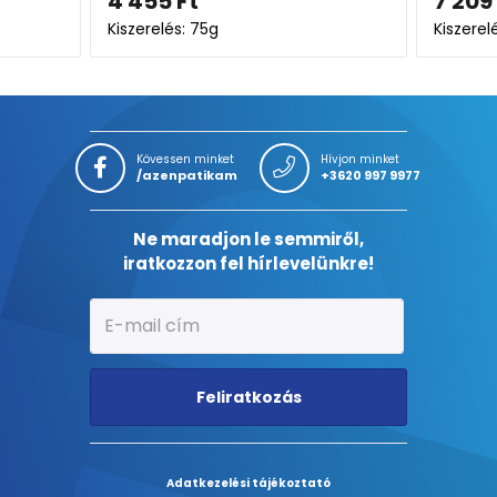
4 455
Ft
7 209
Ft
Kiszerelés: 75g
Kiszerelés: 
Kövessen minket
Hívjon minket
/azenpatikam
+3620 997 9977
Ne maradjon le semmiről,
iratkozzon fel hírlevelünkre!
Feliratkozás
Adatkezelési tájékoztató