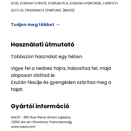
ACID, SODIUM CITRATE, SODIUM PCA, SODIUM HYDROXIDE, CAPRYLYL
GLYCOL, FRAGRANCE (PARFUM). [BI639]
Tudjon meg többet
Használati útmutató
Többszöri használat egy héten.
Vigye fel a nedves hajra, habosítsa fel, majd
alaposan öblítsd le.
Ezután fésülje és gyengéden szárítsa meg a
hajat.
Gyártói információ
NAOS - 355 Rue Pierre Simon Laplace,
13290 Aix-en-Provence, Franciaország,
www.naos.com