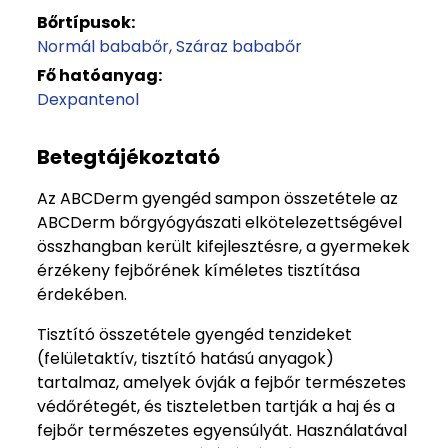
Bőrtípusok:
Normál bababőr
Száraz bababőr
Fő hatóanyag:
Dexpantenol
Betegtájékoztató
Az ABCDerm gyengéd sampon összetétele az
ABCDerm bőrgyógyászati elkötelezettségével
összhangban került kifejlesztésre, a gyermekek
érzékeny fejbőrének kíméletes tisztítása
érdekében.
Tisztító összetétele gyengéd tenzideket
(felületaktív, tisztító hatású anyagok)
tartalmaz, amelyek óvják a fejbőr természetes
védőrétegét, és tiszteletben tartják a haj és a
fejbőr természetes egyensúlyát. Használatával