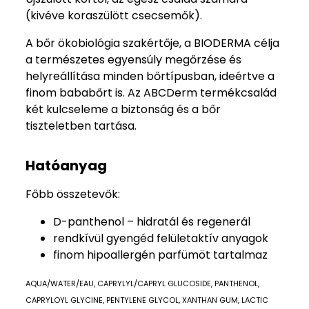
(kivéve koraszülött csecsemők).
A bőr ökobiológia szakértője, a BIODERMA célja
a természetes egyensúly megőrzése és
helyreállítása minden bőrtípusban, ideértve a
finom bababőrt is. Az ABCDerm termékcsalád
két kulcseleme a biztonság és a bőr
tiszteletben tartása.
Hatóanyag
Főbb összetevők:
D-panthenol – hidratál és regenerál
rendkívül gyengéd felületaktív anyagok
finom hipoallergén parfümöt tartalmaz
AQUA/WATER/EAU, CAPRYLYL/CAPRYL GLUCOSIDE, PANTHENOL,
CAPRYLOYL GLYCINE, PENTYLENE GLYCOL, XANTHAN GUM, LACTIC