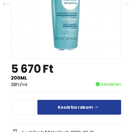
5 670
Ft
200ML
Készleten
28
Ft
/ml
Kosárba rakom