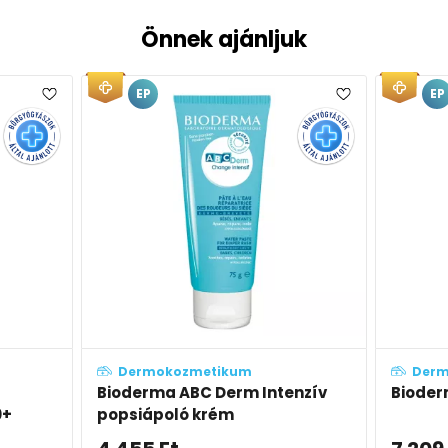
Önnek ajánljuk
EP
EP
Dermokozmetikum
Dermoko
Bioderma ABC Derm Intenzív
Bioderma 
popsiápoló krém