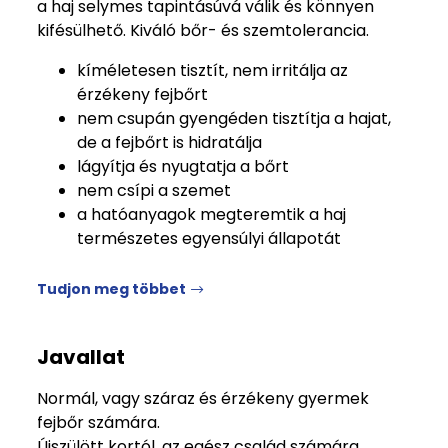
a haj selymes tapintásúvá válik és könnyen
kifésülhető. Kiváló bőr- és szemtolerancia.
kíméletesen tisztít, nem irritálja az
érzékeny fejbőrt
nem csupán gyengéden tisztítja a hajat,
de a fejbőrt is hidratálja
lágyítja és nyugtatja a bőrt
nem csípi a szemet
a hatóanyagok megteremtik a haj
természetes egyensúlyi állapotát
Tudjon meg többet
Javallat
Normál, vagy száraz és érzékeny gyermek
fejbőr számára.
Újszülött kortól, az egész család számára