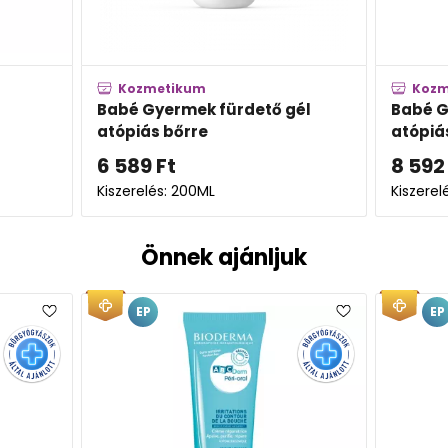
kum
Kozmetikum
mek fürdető gél
Babé Gyermek testápoló
rre
atópiás bőrre
8 592
Ft
200ML
Kiszerelés: 200ML
Önnek ajánljuk
EP
EP