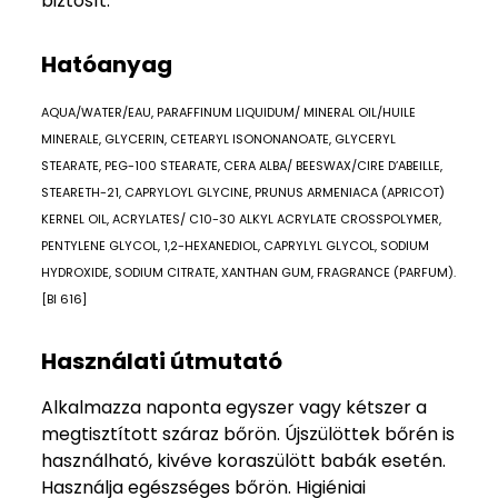
biztosít.
Hatóanyag
AQUA/WATER/EAU, PARAFFINUM LIQUIDUM/ MINERAL OIL/HUILE
MINERALE, GLYCERIN, CETEARYL ISONONANOATE, GLYCERYL
STEARATE, PEG-100 STEARATE, CERA ALBA/ BEESWAX/CIRE D’ABEILLE,
STEARETH-21, CAPRYLOYL GLYCINE, PRUNUS ARMENIACA (APRICOT)
KERNEL OIL, ACRYLATES/ C10-30 ALKYL ACRYLATE CROSSPOLYMER,
PENTYLENE GLYCOL, 1,2-HEXANEDIOL, CAPRYLYL GLYCOL, SODIUM
HYDROXIDE, SODIUM CITRATE, XANTHAN GUM, FRAGRANCE (PARFUM).
[BI 616]
Használati útmutató
Alkalmazza naponta egyszer vagy kétszer a
megtisztított száraz bőrön. Újszülöttek bőrén is
használható, kivéve koraszülött babák esetén.
Használja egészséges bőrön. Higiéniai