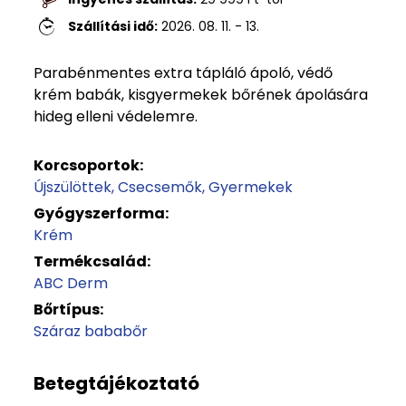
Szállítási idő:
2026. 08. 11. - 13.
Parabénmentes extra tápláló ápoló, védő
krém babák, kisgyermekek bőrének ápolására
hideg elleni védelemre.
Korcsoportok:
Újszülöttek
Csecsemők
Gyermekek
Gyógyszerforma:
Krém
Termékcsalád:
ABC Derm
Bőrtípus:
Száraz bababőr
Betegtájékoztató