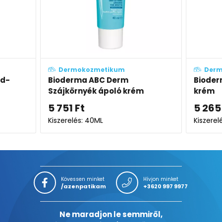
Dermokozmetikum
Dermokozmet
Bioderma ABC Derm
Bioderma ABC
Szájkörnyék ápoló krém
krém
5 751
Ft
5 265
Ft
Kiszerelés: 40ML
Kiszerelés: 40ML
Kövessen minket
Hívjon minket
/azenpatikam
+3620 997 9977
Ne maradjon le semmiről,