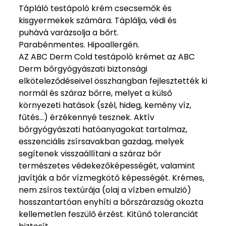
Tápláló testápoló krém csecsemők és
kisgyermekek számára. Táplálja, védi és
puhává varázsolja a bőrt.
Parabénmentes. Hipoallergén.
AZ ABC Derm Cold testápoló krémet az ABC
Derm bőrgyógyászati biztonsági
elköteleződéseivel összhangban fejlesztették ki
normál és száraz bőrre, melyet a külső
környezeti hatások (szél, hideg, kemény víz,
fűtés...) érzékennyé tesznek. Aktív
bőrgyógyászati hatóanyagokat tartalmaz,
esszenciális zsírsavakban gazdag, melyek
segítenek visszaállítani a száraz bőr
természetes védekezőképességét, valamint
javítják a bőr vízmegkötő képességét. Krémes,
nem zsíros textúrája (olaj a vízben emulzió)
hosszantartóan enyhíti a bőrszárazság okozta
kellemetlen feszülő érzést. Kitűnő toleranciát