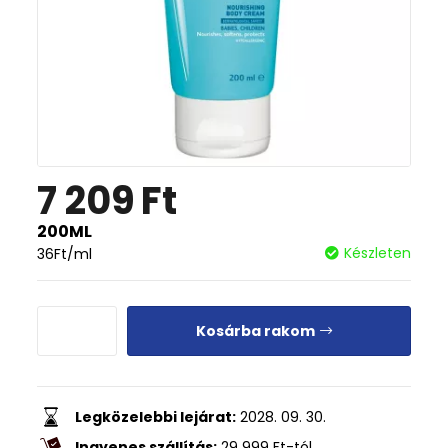
7 209
Ft
200ML
Készleten
36
Ft
/ml
Kosárba rakom
Legközelebbi lejárat:
2028. 09. 30.
Ingyenes szállítás:
29 999
Ft
-tól