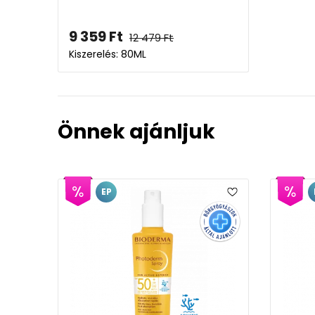
9 359
Ft
12 479
Ft
Kiszerelés: 80ML
Önnek ajánljuk
EP