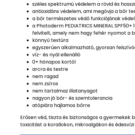
széles spektrumú védelem a rövid és hossz
antioxidáns védelem, ami megóvja a bőr ter
a bőr természetes védő funkciójának véd
a Photoderm PEDIATRICS MINERAL SPF50+ 10
felvitelt, amely nem hagy fehér nyomot a b
könnyű textúra
egyszerűen alkalmazható, gyorsan felszívó
víz- és nyál ellenálló
0+ hónapos kortól
arcra és testre
nem ragad
nem zsíros
nem tartalmaz illatanyagot
nagyon jó bőr- és szemtolerancia
atópiára hajlamos bőrre
Erősen véd, tiszta és biztonságos a gyermekek b
toxicitást a korallokon, mikroalgákon és édesvíz