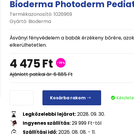
Bioderma Photoderm Pediatr
Termékazonosító: 1026969
Gyártó:
Bioderma
Ásványi fényvédelem a babák érzékeny bőrére, azok
elkerülhetetlen.
4 475
Ft
-35%
Ajánlott patikai ár:
6 885
Ft
Kosárba rakom
Készlet
Legközelebbi lejárat:
2028. 09. 30.
Ingyenes szállítás:
29 999
Ft
-tól
Szállítási idő:
2026. 08. 08. - 11.