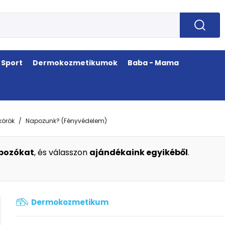
Sport
Dermokozmetikumok
Baba - Mama
örök
Napozunk? (Fényvédelem)
apozókat
, és válasszon
ajándékaink egyikéből
.
Dermokozmetikum