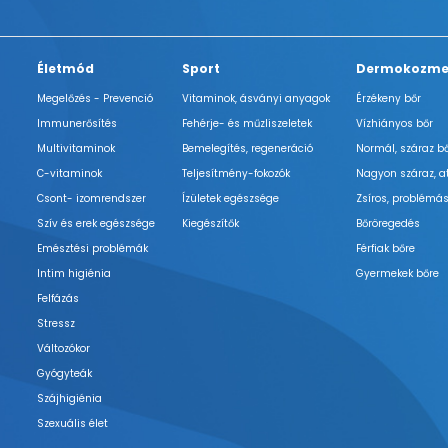
Életmód
Sport
Dermokozme
Megelőzés - Prevenció
Vitaminok, ásványi anyagok
Érzékeny bőr
Immunerősítés
Fehérje- és műzliszeletek
Vízhiányos bőr
Multivitaminok
Bemelegítés, regeneráció
Normál, száraz b
C-vitaminok
Teljesítmény-fokozók
Nagyon száraz, a
Csont- izomrendszer
Ízületek egészsége
Zsíros, problémás
Szív és erek egészsége
Kiegészítők
Bőröregedés
Emésztési problémák
Férfiak bőre
Intim higiénia
Gyermekek bőre
Felfázás
Stressz
Változókor
Gyógyteák
Szájhigiénia
Szexuális élet