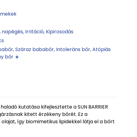
rmekek
, napégés
Irritáció
Kipirosodás
cs
babőr
Száraz bababőr
Intoleráns bőr
Atópiás
y bőr ☀️
aladó kutatása kifejlesztette a SUN BARRIER
rzásnak kitett érzékeny bőrét. Ez a
jat, így biomimetikus lipidekkel látja el a bőrt