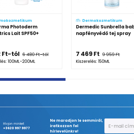
Dermokozmetikum
Dermokozmetikum
ave Sun hidratáló
La Roche-Posay Anth
yvédő arcra és testre SP...
UVMUNE 400 gyerek sp
088
Ft
-tól
7 730
Ft
4 750
Ft
-tól
11 892
Ft
zerelés: 75ML-177ML
Kiszerelés: 200ML
Ne maradjon le semmiről,
Hívjon minket
iratkozzon fel
+3620 997 9977
hírlevelünkre!