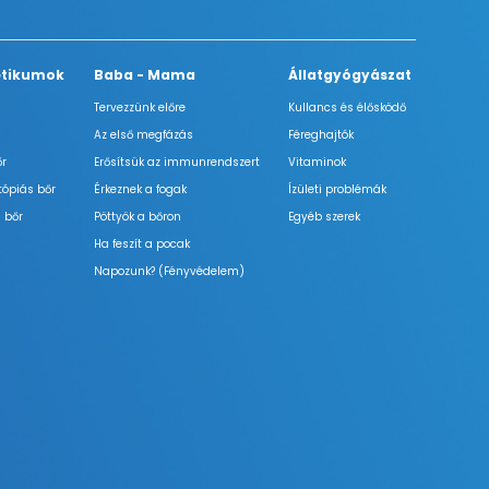
tikumok
Baba - Mama
Állatgyógyászat
Tervezzünk előre
Kullancs és élősködő
Az első megfázás
Féreghajtók
őr
Erősítsük az immunrendszert
Vitaminok
tópiás bőr
Érkeznek a fogak
Ízületi problémák
 bőr
Pöttyök a bőron
Egyéb szerek
Ha feszít a pocak
Napozunk? (Fényvédelem)