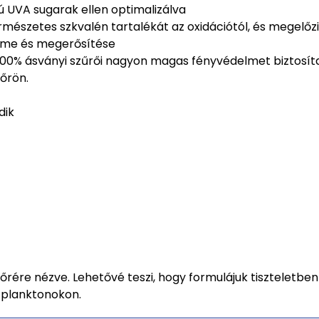
ú UVA sugarak ellen optimalizálva
mészetes szkvalén tartalékát az oxidációtól, és megelőz
elme és megerősítése
0% ásványi szűrői nagyon magas fényvédelmet biztosíta
őrön.
dik
őrére nézve. Lehetővé teszi, hogy formulájuk tiszteletben
i planktonokon.