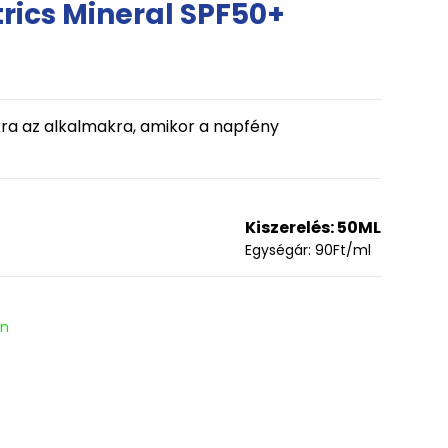
ics Mineral SPF50+
ra az alkalmakra, amikor a napfény
Kiszerelés:
50ML
Egységár:
90
Ft
/ml
en