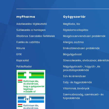
myPharma
Gyógyszertár
Adatkezelési tájékoztató
Megfázás, láz
Sütikezelés a honlapon
Fájdalomcsillapítás
Általános Szerződési Feltételek
Mozgásszervrendszeri problémák
Fizetés és szállítás
Allergia, asztma
Rólunk
Emésztőrendszeri problémák
GYIK
Bőrgyógyászat
Kapcsolat
Stresszkezelés, alvászavar, élénkítők
PatikaRadar
Nőgyógyászati-, húgyúti-, és
prosztataproblémák
Szív és érrendszer
Száj- és fogproblémák
Vitaminok, ásványok
Szemszárazság, szemészeti- és
fülproblémák