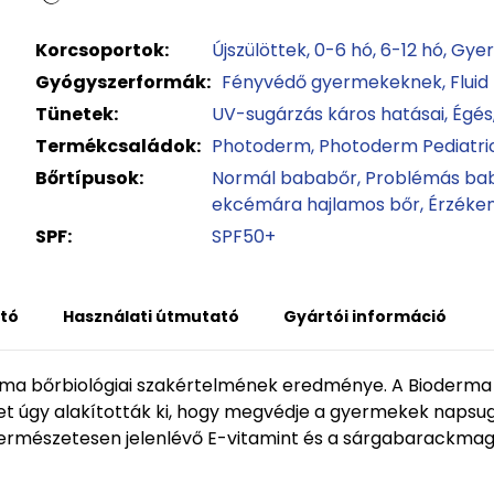
Korcsoportok:
Újszülöttek
0-6 hó
6-12 hó
Gye
Gyógyszerformák:
Fényvédő gyermekeknek
Fluid
Tünetek:
UV-sugárzás káros hatásai
Égés
Termékcsaládok:
Photoderm
Photoderm Pediatri
Bőrtípusok:
Normál bababőr
Problémás ba
ekcémára hajlamos bőr
Érzéken
SPF:
SPF50+
tó
Használati útmutató
Gyártói információ
ma bőrbiológiai szakértelmének eredménye. A Bioderma h
 úgy alakították ki, hogy megvédje a gyermekek napsugá
rmészetesen jelenlévő E-vitamint és a sárgabarackmag ola