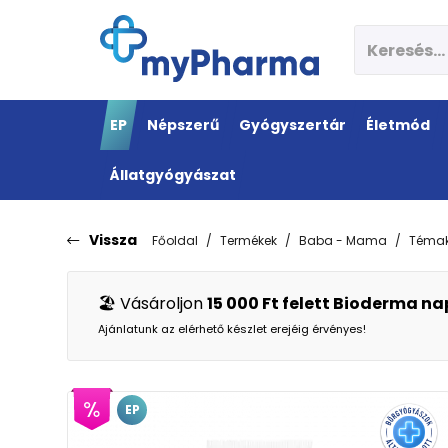
EP
Népszerű
Gyógyszertár
Életmód
Állatgyógyászat
Vissza
Főoldal
Termékek
Baba - Mama
Témak
🏖️ Vásároljon
15 000 Ft felett Bioderma n
Ajánlatunk az elérhető készlet erejéig érvényes!
EP