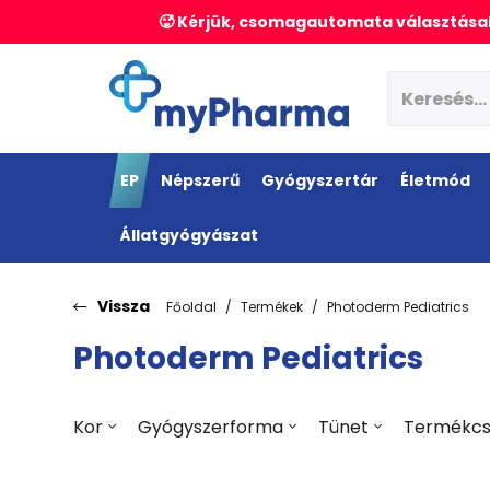
🥵 Kérjük, csomagautomata választásak
EP
Népszerű
Gyógyszertár
Életmód
Állatgyógyászat
Vissza
Főoldal
Termékek
Photoderm Pediatrics
Photoderm Pediatrics
Kor
Gyógyszerforma
Tünet
Termékcs