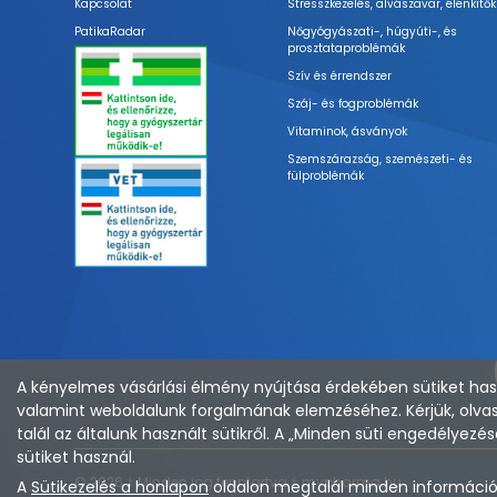
Kapcsolat
Stresszkezelés, alvászavar, élénkítők
PatikaRadar
Nőgyógyászati-, húgyúti-, és
prosztataproblémák
Szív és érrendszer
Száj- és fogproblémák
Vitaminok, ásványok
Szemszárazság, szemészeti- és
fülproblémák
A kényelmes vásárlási élmény nyújtása érdekében sütiket hasz
valamint weboldalunk forgalmának elemzéséhez. Kérjük, olvas
talál az általunk használt sütikről. A „Minden süti engedélye
sütiket használ.
© 2026 ⚕︎ Minden jog fenntartva ⚕︎ mypharma.hu
A
Sütikezelés a honlapon
oldalon megtalál minden információt 