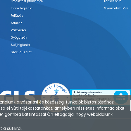
Emésztési problémák
Férfiak bőre
Intim higiénia
Gyermekek bőre
Felfázás
Stressz
Változókor
Gyógyteák
Szájhigiénia
Szexuális élet
nálunk a vásárlási és közösségi funkciók biztosításához,
sa el Süti tájékoztatónkat, amelyben részletes információkat
zése” gombra kattintással Ön elfogadja, hogy weboldalunk
a sütikről.