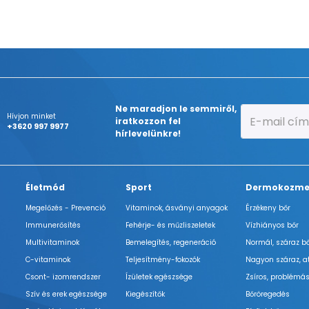
Ne maradjon le semmiről,
Hívjon minket
iratkozzon fel
+3620 997 9977
hírlevelünkre!
Életmód
Sport
Dermokozme
Megelőzés - Prevenció
Vitaminok, ásványi anyagok
Érzékeny bőr
Immunerősítés
Fehérje- és műzliszeletek
Vízhiányos bőr
Multivitaminok
Bemelegítés, regeneráció
Normál, száraz b
C-vitaminok
Teljesítmény-fokozók
Nagyon száraz, a
Csont- izomrendszer
Ízületek egészsége
Zsíros, problémás
Szív és erek egészsége
Kiegészítők
Bőröregedés