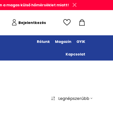
n a magas külső hőmérséklet miatt!
Bejelentkezés
Rólunk
Magazin
GYIK
Kapcsolat
Legnépszerűbb