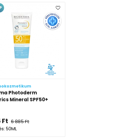
P
mokozmetikum
rma Photoderm
rics Mineral SPF50+
5
Ft
6 885
Ft
és: 50ML