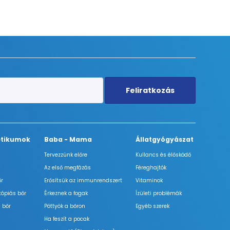
Feliratkozás
tikumok
Baba - Mama
Állatgyógyászat
Tervezzünk előre
Kullancs és élősködő
Az első megfázás
Féreghajtók
őr
Erősítsük az immunrendszert
Vitaminok
tópiás bőr
Érkeznek a fogak
Ízületi problémák
 bőr
Pöttyök a bőron
Egyéb szerek
Ha feszít a pocak