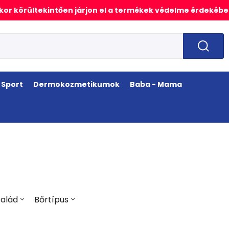
or körültekintően járjon el a termékek védelme érdekébe
Sport
Dermokozmetikumok
Baba - Mama
alád
Bőrtípus