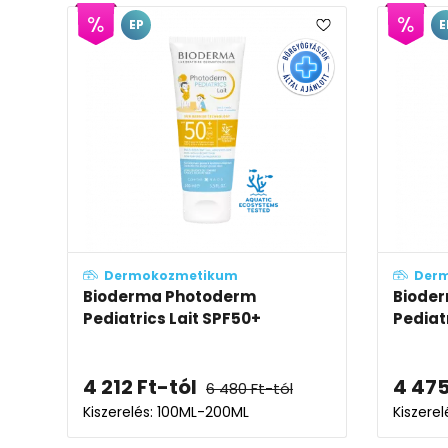
EP
E
Dermokozmetikum
Der
Bioderma Photoderm
Biode
Pediatrics Lait SPF50+
Pediat
4 212
Ft
-tól
4 47
6 480
Ft
-tól
Kiszerelés: 100ML-200ML
Kiszerel