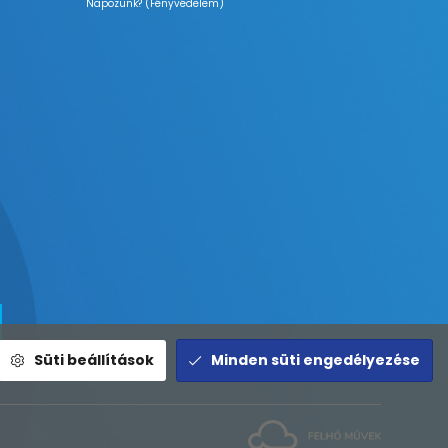
Napozunk? (Fényvédelem)
Süti beállítások
Minden süti engedélyezése