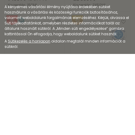
Kiszerelés: 150ML
Kiszerelés: 2X50ML
A kényelmes vásárlási élmény nyújtása érdekében sütiket
használunk a vásárlási és közösségi funkciók biztosításához,
valamint weboldalunk forgalmának elemzéséhez. Kérjük, olvassa el
EP
Süti tájékoztatónkat, amelyben részletes információkat talál az
általunk használt sütikről. A „Minden süti engedélyezése” gombra
kattintással Ön elfogadja, hogy weboldalunk sütiket használ.
A
Sütikezelés a honlapon
oldalon megtalál minden információt a
sütikről.
Kozmetikum
Dermokozmetikum
Johnson's Babaolaj
Eucerin Ultra-
cottontouch
Sensitive arcápoló n...
1 808
Ft
9 503
Ft
Kiszerelés: 200ML
Kiszerelés: 50ML