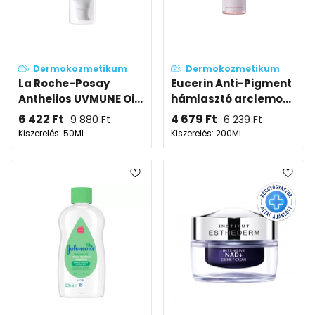
Dermokozmetikum
Dermokozmetikum
La Roche-Posay
Eucerin Anti-Pigment
Anthelios UVMUNE Oi...
hámlasztó arclemo...
6 422
Ft
4 679
Ft
9 880
Ft
6 239
Ft
Kiszerelés: 50ML
Kiszerelés: 200ML