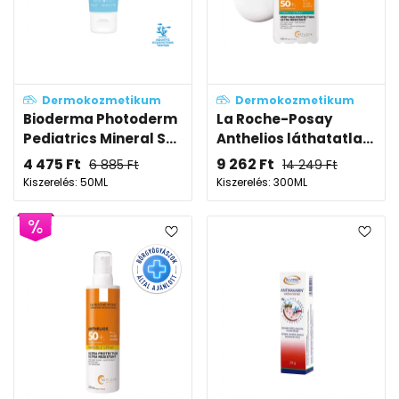
Dermokozmetikum
Dermokozmetikum
Bioderma Photoderm
La Roche-Posay
Pediatrics Mineral S...
Anthelios láthatatla...
4 475
Ft
9 262
Ft
6 885
Ft
14 249
Ft
Kiszerelés: 50ML
Kiszerelés: 300ML