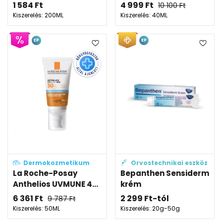
1 584
Ft
4 999
Ft
10 100
Ft
Kiszerelés: 200ML
Kiszerelés: 40ML
EP
EP
Dermokozmetikum
Orvostechnikai eszköz
La Roche-Posay
Bepanthen Sensiderm
Anthelios UVMUNE 4...
krém
6 361
Ft
2 299
Ft
-tól
9 787
Ft
Kiszerelés: 50ML
Kiszerelés: 20g-50g