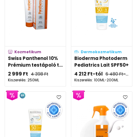
Kozmetikum
Dermokozmetikum
Swiss Panthenol 10%
Bioderma Photoderm
Prémium testápoló t...
Pediatrics Lait SPF50+
2 999
Ft
4 212
Ft
-tól
4 398
Ft
6 480
Ft
-tól
Kiszerelés: 250ML
Kiszerelés: 100ML-200ML
EP