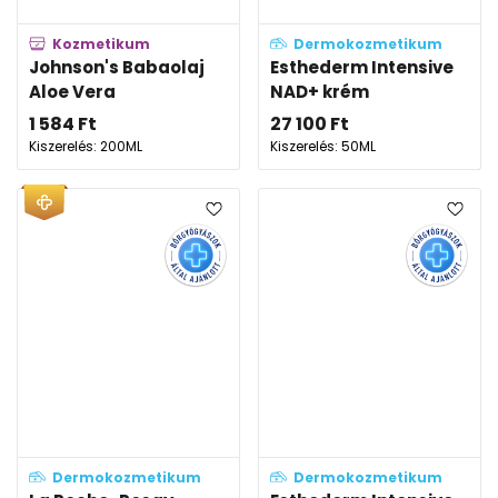
Kozmetikum
Dermokozmetikum
Johnson's Babaolaj
Esthederm Intensive
Aloe Vera
NAD+ krém
1 584
Ft
27 100
Ft
Kiszerelés: 200ML
Kiszerelés: 50ML
Dermokozmetikum
Dermokozmetikum