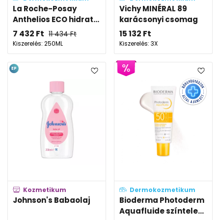
La Roche-Posay
Vichy MINÉRAL 89
Anthelios ECO hidrat...
karácsonyi csomag
7 432
Ft
15 132
Ft
11 434
Ft
Kiszerelés: 250ML
Kiszerelés: 3X
EP
Kozmetikum
Dermokozmetikum
Johnson's Babaolaj
Bioderma Photoderm
Aquafluide színtele...