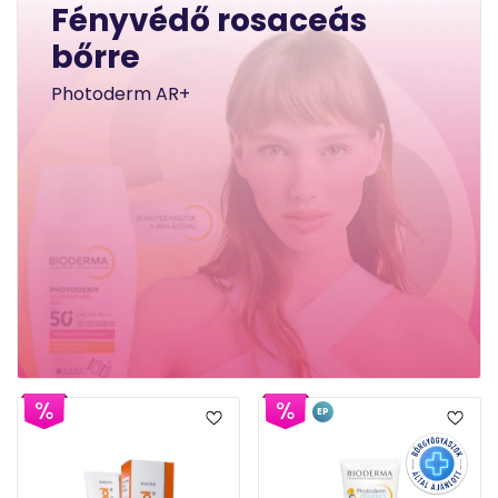
Fényvédő rosaceás
bőrre
Photoderm AR+
EP