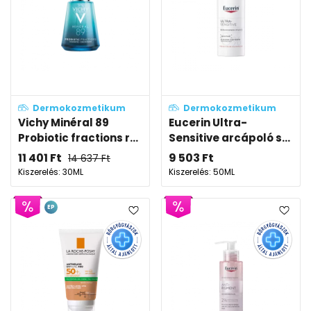
Dermokozmetikum
Dermokozmetikum
Vichy Minéral 89
Eucerin Ultra-
Probiotic fractions r...
Sensitive arcápoló s...
11 401
Ft
9 503
Ft
14 637
Ft
Kiszerelés: 30ML
Kiszerelés: 50ML
EP