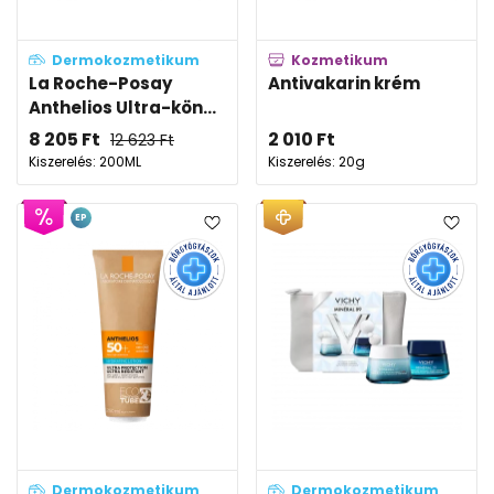
Dermokozmetikum
Kozmetikum
La Roche-Posay
Antivakarin krém
Anthelios Ultra-kön...
8 205
Ft
2 010
Ft
12 623
Ft
Kiszerelés: 200ML
Kiszerelés: 20g
EP
Dermokozmetikum
Dermokozmetikum