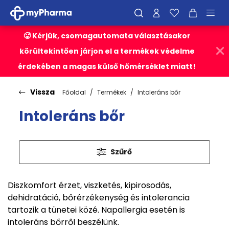
🥵 Kérjük, csomagautomata választásakor
körültekintően járjon el a termékek védelme
érdekében a magas külső hőmérséklet miatt!
Vissza
Főoldal
Termékek
Intoleráns bőr
Intoleráns bőr
Szűrő
Diszkomfort érzet, viszketés, kipirosodás,
dehidratáció, bőrérzékenység és intolerancia
tartozik a tünetei közé. Napallergia esetén is
intoleráns bőrről beszélünk.