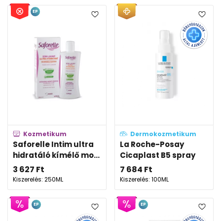
EP
Kozmetikum
Dermokozmetikum
Saforelle Intim ultra
La Roche-Posay
hidratáló kímélő mo...
Cicaplast B5 spray
3 627
Ft
7 684
Ft
Kiszerelés: 250ML
Kiszerelés: 100ML
EP
EP