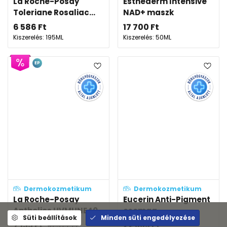
La Roche-Posay
Esthederm Intensive
Toleriane Rosaliac...
NAD+ maszk
6 586
Ft
17 700
Ft
Kiszerelés: 195ML
Kiszerelés: 50ML
EP
Dermokozmetikum
Dermokozmetikum
La Roche-Posay
Eucerin Anti-Pigment
Anthelios UVMUNE40...
csomag
Süti beállítások
Minden süti engedélyezése
7 135
Ft
22 335
Ft
10 977
Ft