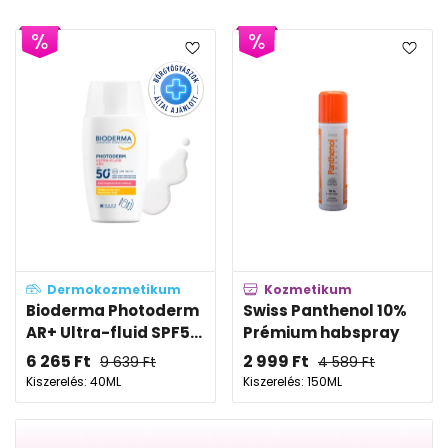
Dermokozmetikum
Kozmetikum
Bioderma Photoderm
Swiss Panthenol 10%
AR+ Ultra-fluid SPF5...
Prémium habspray
6 265
Ft
2 999
Ft
9 639
Ft
4 589
Ft
Kiszerelés: 40ML
Kiszerelés: 150ML