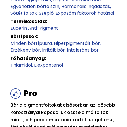
Egyenetlen bőrfelszín
Hormonális ingadozás
Sötét foltok
Szeplő
Expozóm faktorok hatásai
Termékcsalád:
Eucerin Anti-Pigment
Bőrtípusok:
Minden bőrtípusra
Hiperpigmentált bőr
Érzékeny bőr
Irritált bőr
Intoleráns bőr
Fő hatóanyag:
Thiamidol
Dexpantenol
Pro
Bár a pigmentfoltokat elsősorban az idősebb
korosztállyal kapcsoljuk össze a májfoltok
miatt, a hiperpigmentáció kortól függetlenül,