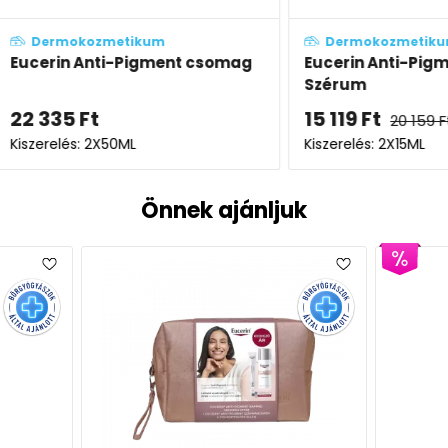
Dermokozmetikum
Derm
csomag
Eucerin Anti-Pigment Dual
Euceri
Szérum
hámlas
15 119
Ft
4 679
20 159
Ft
Kiszerelés: 2X15ML
Kiszerel
Önnek ajánljuk