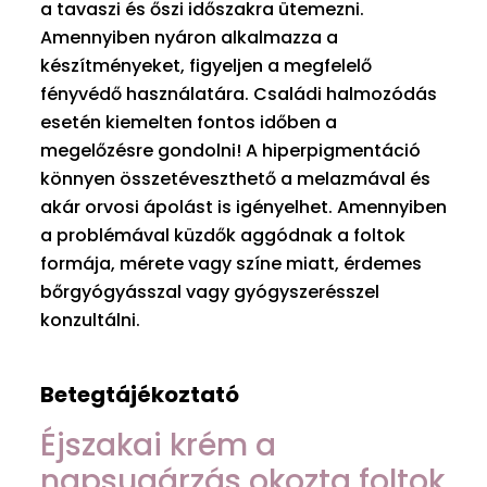
a tavaszi és őszi időszakra ütemezni.
Amennyiben nyáron alkalmazza a
készítményeket, figyeljen a megfelelő
fényvédő használatára. Családi halmozódás
esetén kiemelten fontos időben a
megelőzésre gondolni! A hiperpigmentáció
könnyen összetéveszthető a melazmával és
akár orvosi ápolást is igényelhet. Amennyiben
a problémával küzdők aggódnak a foltok
formája, mérete vagy színe miatt, érdemes
bőrgyógyásszal vagy gyógyszerésszel
konzultálni.
Betegtájékoztató
Éjszakai krém a
napsugárzás okozta foltok