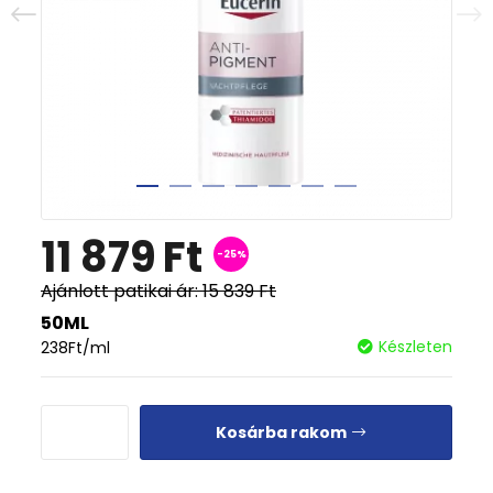
11 879
Ft
-25%
Ajánlott patikai ár:
15 839
Ft
50ML
Készleten
238
Ft
/ml
Kosárba rakom