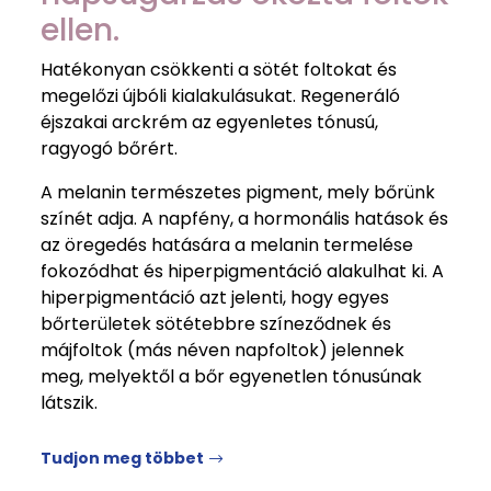
ellen.
Hatékonyan csökkenti a sötét foltokat és
megelőzi újbóli kialakulásukat. Regeneráló
éjszakai arckrém az egyenletes tónusú,
ragyogó bőrért.
A melanin természetes pigment, mely bőrünk
színét adja. A napfény, a hormonális hatások és
az öregedés hatására a melanin termelése
fokozódhat és hiperpigmentáció alakulhat ki. A
hiperpigmentáció azt jelenti, hogy egyes
bőrterületek sötétebbre színeződnek és
májfoltok (más néven napfoltok) jelennek
meg, melyektől a bőr egyenetlen tónusúnak
látszik.
Tudjon meg többet