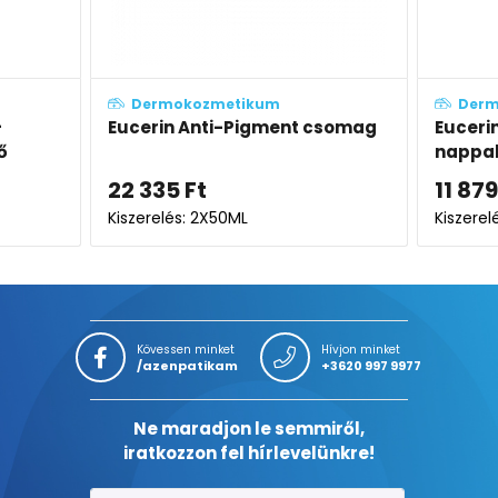
Dermokozmetikum
Derm
csomag
Eucerin Anti-Pigment színezett
Euceri
nappali arckrém medium
nappal
SPF30
11 879
Ft
11 879
15 839
Ft
Kiszerelés: 50ML
Kiszerel
Kövessen minket
Hívjon minket
/azenpatikam
+3620 997 9977
Ne maradjon le semmiről,
iratkozzon fel hírlevelünkre!