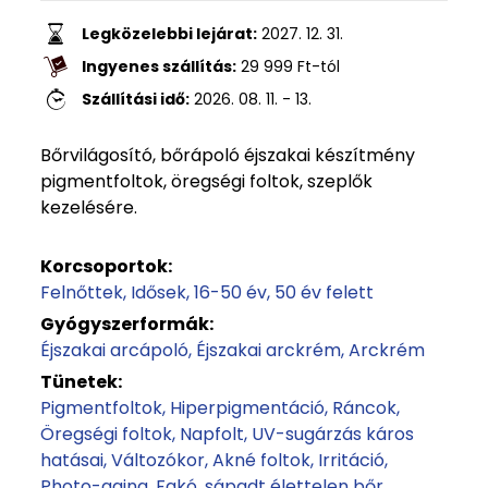
Legközelebbi lejárat:
2027. 12. 31.
Ingyenes szállítás:
29 999
Ft
-tól
Szállítási idő:
2026. 08. 11. - 13.
Bőrvilágosító, bőrápoló éjszakai készítmény
pigmentfoltok, öregségi foltok, szeplők
kezelésére.
Korcsoportok:
Felnőttek
Idősek
16-50 év
50 év felett
Gyógyszerformák:
Éjszakai arcápoló
Éjszakai arckrém
Arckrém
Tünetek:
Pigmentfoltok
Hiperpigmentáció
Ráncok
Öregségi foltok
Napfolt
UV-sugárzás káros
hatásai
Változókor
Akné foltok
Irritáció
Photo-aging
Fakó, sápadt élettelen bőr