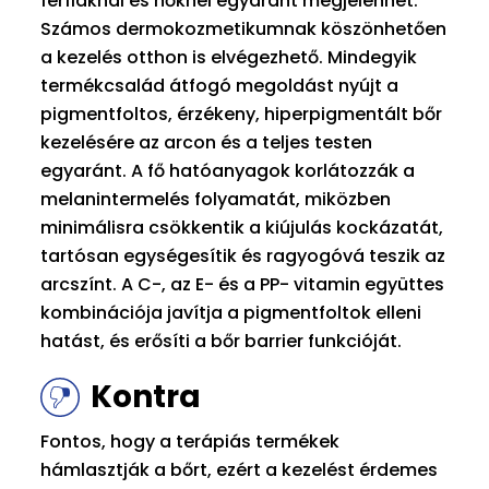
férfiaknál és nőknél egyaránt megjelenhet.
Számos dermokozmetikumnak köszönhetően
a kezelés otthon is elvégezhető. Mindegyik
termékcsalád átfogó megoldást nyújt a
pigmentfoltos, érzékeny, hiperpigmentált bőr
kezelésére az arcon és a teljes testen
egyaránt. A fő hatóanyagok korlátozzák a
melanintermelés folyamatát, miközben
minimálisra csökkentik a kiújulás kockázatát,
tartósan egységesítik és ragyogóvá teszik az
arcszínt. A C-, az E- és a PP- vitamin együttes
kombinációja javítja a pigmentfoltok elleni
hatást, és erősíti a bőr barrier funkcióját.
Kontra
Fontos, hogy a terápiás termékek
hámlasztják a bőrt, ezért a kezelést érdemes