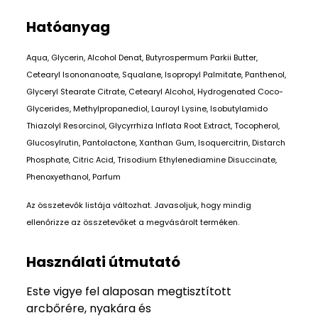
Hatóanyag
Aqua, Glycerin, Alcohol Denat, Butyrospermum Parkii Butter,
Cetearyl Isononanoate, Squalane, Isopropyl Palmitate, Panthenol,
Glyceryl Stearate Citrate, Cetearyl Alcohol, Hydrogenated Coco-
Glycerides, Methylpropanediol, Lauroyl Lysine, Isobutylamido
Thiazolyl Resorcinol, Glycyrrhiza Inflata Root Extract, Tocopherol,
Glucosylrutin, Pantolactone, Xanthan Gum, Isoquercitrin, Distarch
Phosphate, Citric Acid, Trisodium Ethylenediamine Disuccinate,
Phenoxyethanol, Parfum
Az összetevők listája változhat. Javasoljuk, hogy mindig
ellenőrizze az összetevőket a megvásárolt terméken.
Használati útmutató
Este vigye fel alaposan megtisztított
arcbőrére, nyakára és