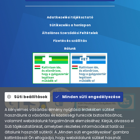
Adatkezelési tájékoztató
Sütikezelés a honlapon
Általános Szerződési Feltételek
Fizetés és szállítás
Rólunk
Süti beállítások
Minden süti engedélyezése
A kényelmes vásárlási élmény nyújtása érdekében sütiket
használunk a vásárlási és közösségi funkciók biztosításához,
valamint weboldalunk forgalmának elemzéséhez. Kérjük, olvassa el
Süti tájékoztatónkat, amelyben részletes információkat talál az
általunk használt sütikről. A „Minden süti engedélyezése” gombra
© 2026 ⚕︎ Minden jog fenntartva ⚕︎ mypharma.hu
kattintással Ön elfogadja, hogy weboldalunk sütiket használ.