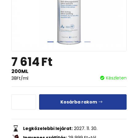
7 614
Ft
200ML
Készleten
38
Ft
/ml
Kosárba rakom
Legközelebbi lejárat:
2027. 11. 30.
Ingyenes szállítás:
29 999
Ft
-tól