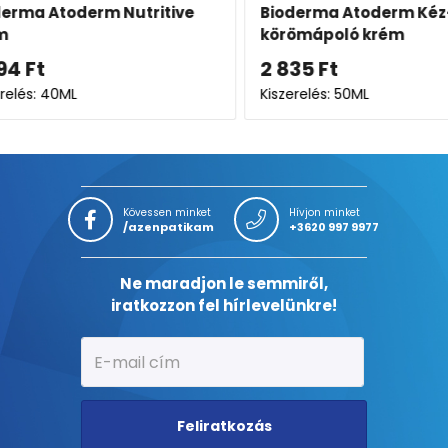
tive
Bioderma Atoderm Kéz- és
Bioder
körömápoló krém
stift (
2 835
Ft
2 754
Kiszerelés: 50ML
Kiszerel
Kövessen minket
Hívjon minket
/azenpatikam
+3620 997 9977
Ne maradjon le semmiről,
iratkozzon fel hírlevelünkre!
Feliratkozás