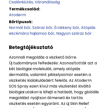
Csalánkiütés
Várandósság
Termékcsalád:
Atoderm
Bőrtípusok:
Normál bőr
Száraz bőr
Érzékeny bőr
Atópiás
ekcémára hajlamos bőr
Nagyon száraz bőr
Betegtájékoztató
Azonnali megoldás a viszkető bőrre.
Új tudományos felfedezés: Azonosították azt a
két biológiai molekulát, amely atópiás
dermatitis, valamint pikkelysömör esetén a
viszketés kialakulásáért felelős. Az Atoderm
SOS Spray ezen kívül más viszketést kiváltó
biológiai utakon is kifejti a hatását, hogy globális
megoldást nyújtson átmeneti és tartós
viszketés esetén egyaránt. Az új Skin Relief