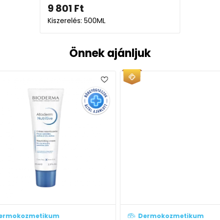
9 801
Ft
Kiszerelés: 500ML
Önnek ajánljuk
Dermokozmetikum
Derm