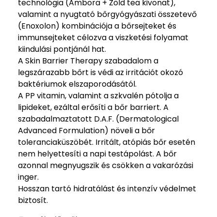
technológia (Ambora + Zöld tea kivonat),
valamint a nyugtató bőrgyógyászati összetevő
(Enoxolon) kombinációja a bőrsejteket és
immunsejteket célozva a viszketési folyamat
kiindulási pontjánál hat.
A Skin Barrier Therapy szabadalom a
legszárazabb bőrt is védi az irritációt okozó
baktériumok elszaporodásától.
A PP vitamin, valamint a szkvalén pótolja a
lipideket, ezáltal erősíti a bőr barriert. A
szabadalmaztatott D.A.F. (Dermatological
Advanced Formulation) növeli a bőr
toleranciaküszöbét. Irritált, atópiás bőr esetén
nem helyettesíti a napi testápolást. A bőr
azonnal megnyugszik és csökken a vakarózási
inger.
Hosszan tartó hidratálást és intenzív védelmet
biztosít.