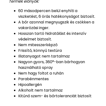
Termék előnyök:
60 másodpercen belül enyhíti a
viszketést, 6 órás hatékonyságot biztosít.
A bőr azonnal megnyugszik és csökken a
vakarózási inger.
Hosszan tartó hidratálást és intenzív
védelmet biztosít.
Nem mitesszerképző
Frissítő, könnyű textúra
Illatanyagot nem tartalmaz
Nagyon gyors, 360°-ban bárhogyan
használható spray
Nem hagy foltot a ruhán
Parabénmentes
Hipoallergén
Alkoholt nem tartalmaz
Kitűnő szem- és bőrtoleranciát biztosít