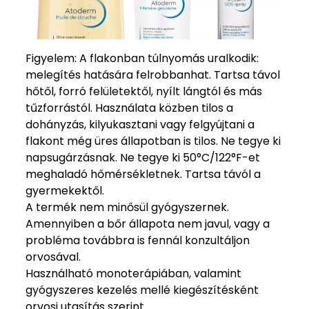
Figyelem: A flakonban túlnyomás uralkodik:
melegítés hatására felrobbanhat. Tartsa távol
hőtől, forró felületektől, nyílt lángtól és más
tűzforrástól. Használata közben tilos a
dohányzás, kilyukasztani vagy felgyújtani a
flakont még üres állapotban is tilos. Ne tegye ki
napsugárzásnak. Ne tegye ki 50°C/122°F-et
meghaladó hőmérsékletnek. Tartsa távól a
gyermekektől.
A termék nem minősül gyógyszernek.
Amennyiben a bőr állapota nem javul, vagy a
probléma továbbra is fennál konzultáljon
orvosával.
Használható monoterápiában, valamint
gyógyszeres kezelés mellé kiegészítésként
orvosi utasítás szerint.