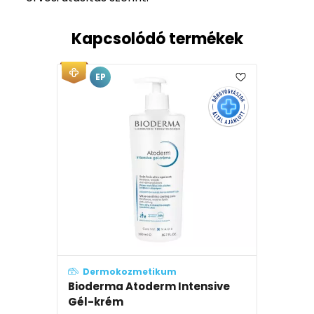
Kapcsolódó termékek
EP
Dermokozmetikum
Bioderma Atoderm Intensive
Gél-krém