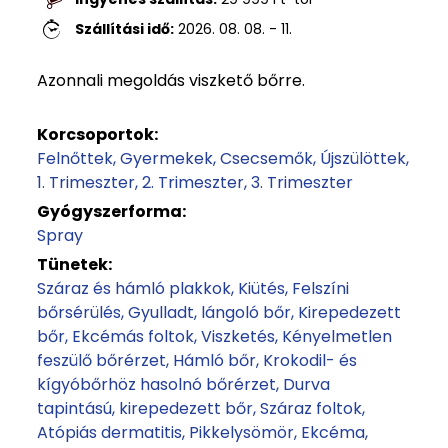
Szállítási idő:
2026. 08. 08. - 11.
Azonnali megoldás viszkető bőrre.
Korcsoportok:
Felnőttek
Gyermekek
Csecsemők
Újszülöttek
1. Trimeszter
2. Trimeszter
3. Trimeszter
Gyógyszerforma:
Spray
Tünetek:
Száraz és hámló plakkok
Kiütés
Felszíni
bőrsérülés
Gyulladt, lángoló bőr
Kirepedezett
bőr
Ekcémás foltok
Viszketés
Kényelmetlen
feszülő bőrérzet
Hámló bőr
Krokodil- és
kígyóbőrhöz hasolnó bőrérzet
Durva
tapintású, kirepedezett bőr
Száraz foltok
Atópiás dermatitis
Pikkelysömör
Ekcéma