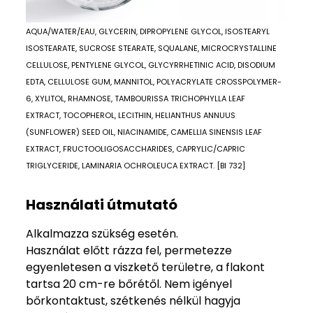
AQUA/WATER/EAU, GLYCERIN, DIPROPYLENE GLYCOL, ISOSTEARYL
ISOSTEARATE, SUCROSE STEARATE, SQUALANE, MICROCRYSTALLINE
CELLULOSE, PENTYLENE GLYCOL, GLYCYRRHETINIC ACID, DISODIUM
EDTA, CELLULOSE GUM, MANNITOL, POLYACRYLATE CROSSPOLYMER-
6, XYLITOL, RHAMNOSE, TAMBOURISSA TRICHOPHYLLA LEAF
EXTRACT, TOCOPHEROL, LECITHIN, HELIANTHUS ANNUUS
(SUNFLOWER) SEED OIL, NIACINAMIDE, CAMELLIA SINENSIS LEAF
EXTRACT, FRUCTOOLIGOSACCHARIDES, CAPRYLIC/CAPRIC
TRIGLYCERIDE, LAMINARIA OCHROLEUCA EXTRACT. [BI 732]
Használati útmutató
Alkalmazza szükség esetén.
Használat előtt rázza fel, permetezze
egyenletesen a viszkető területre, a flakont
tartsa 20 cm-re bőrétől. Nem igényel
bőrkontaktust, szétkenés nélkül hagyja