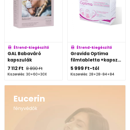
Étrend-kiegészítő
Étrend-kiegészítő
GAL Babaváró
Gravida Optima
kapszulák
filmtabletta +kapsz...
7 112
Ft
5 999
Ft
-tól
8 890
Ft
Kiszerelés: 30+60+30X
Kiszerelés: 28+28-84+84
Eucerin
fényvédők