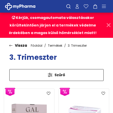
🥵 Kérjük, csomagautomata választásakor
körültekintően járjon el a termékek védelme
érdekében a magas külső hőmérséklet miatt!
Vissza
Főoldal
Termékek
3. Trimeszter
3. Trimeszter
Szűrő