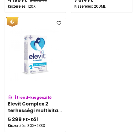
4 199
Ft
7 614
Ft
5 249
Ft
Kiszerelés: 120X
Kiszerelés: 200ML
Étrend-kiegészítő
Elevit Complex 2
terhességi multivita...
5 299
Ft
-tól
Kiszerelés: 30X-2X30