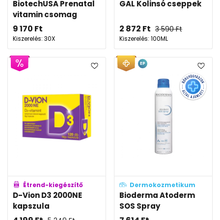
BiotechUSA Prenatal
GAL Kolinsó cseppek
vitamin csomag
9 170
Ft
2 872
Ft
3 590
Ft
Kiszerelés: 30X
Kiszerelés: 100ML
EP
Étrend-kiegészítő
Dermokozmetikum
D-Vion D3 2000NE
Bioderma Atoderm
kapszula
SOS Spray