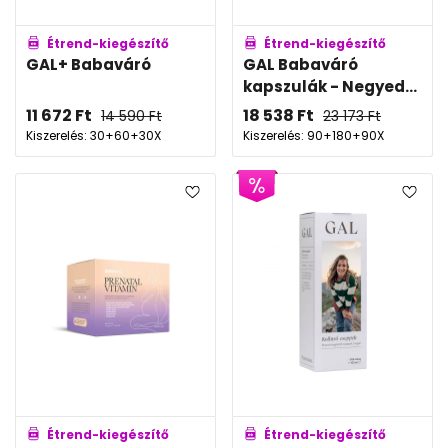
Étrend-kiegészítő
Étrend-kiegészítő
GAL+ Babaváró
GAL Babaváró
kapszulák - Negyed...
11 672
Ft
18 538
Ft
14 590
Ft
23 173
Ft
Kiszerelés: 30+60+30X
Kiszerelés: 90+180+90X
Étrend-kiegészítő
Étrend-kiegészítő