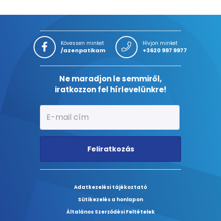
Kövessen minket
Hívjon minket
/azenpatikam
+3620 997 9977
Ne maradjon le semmiről,
iratkozzon fel hírlevelünkre!
Feliratkozás
Adatkezelési tájékoztató
Sütikezelés a honlapon
Általános Szerződési Feltételek