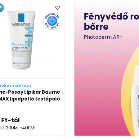
P
Fényvédő r
bőrre
Photoderm AR+
mokozmetikum
he-Posay Lipikar Baume
AX lipidpótló testápoló
Ft
-tól
lés: 200ML-400ML