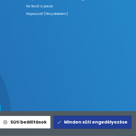
Ha feszít a pocak
Napozunk? (Fényvédelem)
Süti beállítások
Minden süti engedélyezése