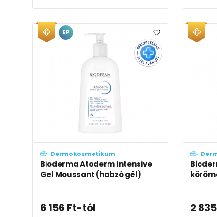
EP
Dermokozmetikum
Der
Bioderma Atoderm Intensive
Bioder
Gel Moussant (habzó gél)
köröm
6 156
Ft
-tól
2 835