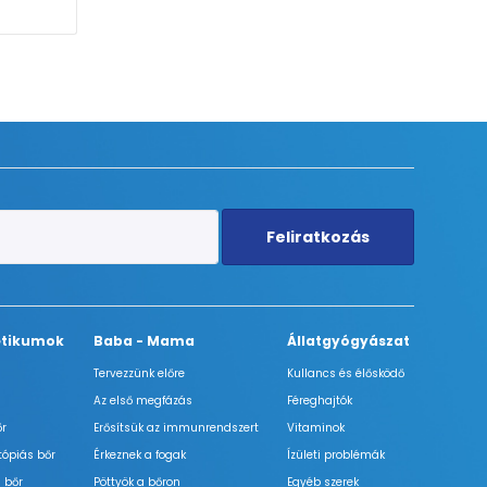
Feliratkozás
tikumok
Baba - Mama
Állatgyógyászat
Tervezzünk előre
Kullancs és élősködő
Az első megfázás
Féreghajtók
őr
Erősítsük az immunrendszert
Vitaminok
tópiás bőr
Érkeznek a fogak
Ízületi problémák
 bőr
Pöttyök a bőron
Egyéb szerek