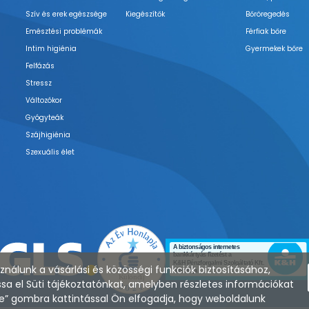
Szív és erek egészsége
Kiegészítők
Bőröregedés
Emésztési problémák
Férfiak bőre
Intim higiénia
Gyermekek bőre
Felfázás
Stressz
Változókor
Gyógyteák
Szájhigiénia
Szexuális élet
nálunk a vásárlási és közösségi funkciók biztosításához,
sa el Süti tájékoztatónkat, amelyben részletes információkat
zése” gombra kattintással Ön elfogadja, hogy weboldalunk