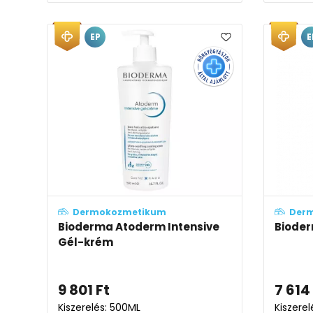
EP
E
Dermokozmetikum
Der
Bioderma Atoderm Intensive
Biode
Gél-krém
9 801
Ft
7 614
Kiszerelés: 500ML
Kiszere