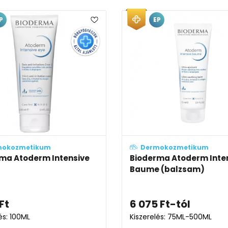
P
EP
mokozmetikum
Dermokozmetikum
ma Atoderm Intensive
Bioderma Atoderm Inte
Baume (balzsam)
Ft
6 075
Ft
-tól
és: 100ML
Kiszerelés: 75ML-500ML