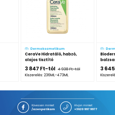
tikum
Dermokozmetikum
áló, habzó,
Bioderma Atoderm Ajakápoló
balzsam (Baume Lévres)
l
3 645
Ft
4 938
Ft
-tól
ML-473ML
Kiszerelés: 15ML
Kövessen minket
Hívjon minket
/azenpatikam
+3620 997 9977