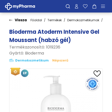
Vissza
Főoldal
Termékek
Dermokozmetikumok
Bőrt
Bioderma Atoderm Intensive Gel
Moussant (habzó gél)
Termékazonosító: 1019236
Gyártó:
Bioderma
Dermokozmetikum
Népszerű
EP