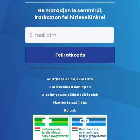
Ne maradjon le semmiről,
iratkozzon fel hírlevelünkre!
Feliratkozás
Adatkezelési tájékoztató
Sütikezelés a honlapon
Általános Szerződési Feltételek
Fizetés és szállítás
Rólunk