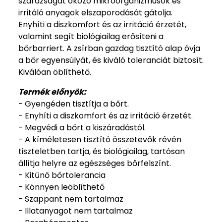
szárazságát okozó mikroorganizmusok és
irritáló anyagok elszaporodását gátolja.
Enyhíti a diszkomfort és az irritáció érzetét,
valamint segít biológiailag erősíteni a
bőrbarriert.
A zsírban gazdag tisztító alap óvja
a bőr egyensúlyát, és kiváló toleranciát biztosít.
Kiválóan öblíthető.
Termék előnyök:
- Gyengéden tisztítja a bőrt.
- Enyhíti a diszkomfort és az irritáció érzetét.
- Megvédi a bőrt a kiszáradástól.
- A kíméletesen tisztító összetevők révén
tiszteletben tartja, és biológiailag, tartósan
állítja helyre az egészséges bőrfelszínt.
- Kitűnő bőrtolerancia
- Könnyen leöblíthető
- Szappant nem tartalmaz
- Illatanyagot nem tartalmaz