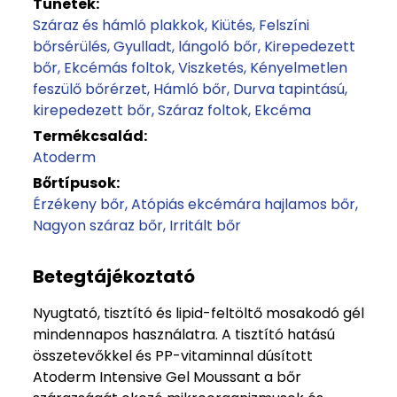
Tünetek:
Száraz és hámló plakkok
Kiütés
Felszíni
bőrsérülés
Gyulladt, lángoló bőr
Kirepedezett
bőr
Ekcémás foltok
Viszketés
Kényelmetlen
feszülő bőrérzet
Hámló bőr
Durva tapintású,
kirepedezett bőr
Száraz foltok
Ekcéma
Termékcsalád:
Atoderm
Bőrtípusok:
Érzékeny bőr
Atópiás ekcémára hajlamos bőr
Nagyon száraz bőr
Irritált bőr
Betegtájékoztató
Nyugtató, tisztító és lipid-feltöltő mosakodó gél
mindennapos használatra. A tisztító hatású
összetevőkkel és PP-vitaminnal dúsított
Atoderm Intensive Gel Moussant a bőr