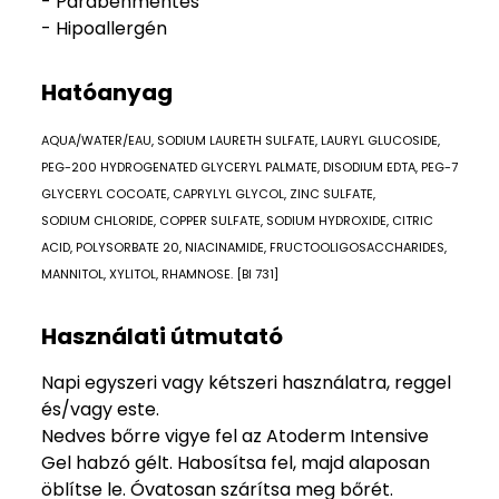
- Parabénmentes
- Hipoallergén
Hatóanyag
AQUA/WATER/EAU, SODIUM LAURETH SULFATE, LAURYL GLUCOSIDE,
PEG-200 HYDROGENATED GLYCERYL PALMATE, DISODIUM EDTA, PEG-7
GLYCERYL COCOATE, CAPRYLYL GLYCOL, ZINC SULFATE,
SODIUM CHLORIDE, COPPER SULFATE, SODIUM HYDROXIDE, CITRIC
ACID, POLYSORBATE 20, NIACINAMIDE, FRUCTOOLIGOSACCHARIDES,
MANNITOL, XYLITOL, RHAMNOSE. [BI 731]
Használati útmutató
Napi egyszeri vagy kétszeri használatra, reggel
és/vagy este.
Nedves bőrre vigye fel az Atoderm Intensive
Gel habzó gélt. Habosítsa fel, majd alaposan
öblítse le. Óvatosan szárítsa meg bőrét.