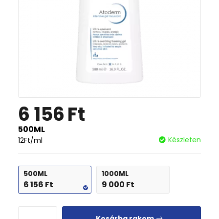
6 156
Ft
500ML
Készleten
12
Ft
/ml
500ML
1000ML
6 156
Ft
9 000
Ft
Kosárba rakom