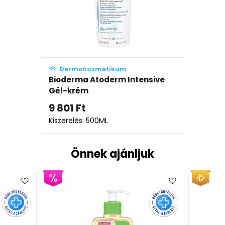
Dermokozmetikum
Bioderma Atoderm Intensive
Gél-krém
9 801
Ft
Kiszerelés: 500ML
Önnek ajánljuk