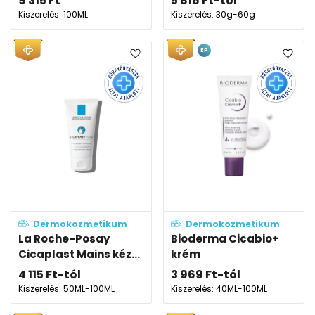
9 315
Ft
5 816
Ft
-tól
Kiszerelés: 100ML
Kiszerelés: 30g-60g
EP
Dermokozmetikum
Dermokozmetikum
La Roche-Posay
Bioderma Cicabio+
Cicaplast Mains kéz...
krém
4 115
Ft
-tól
3 969
Ft
-tól
Kiszerelés: 50ML-100ML
Kiszerelés: 40ML-100ML