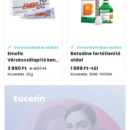
Orvostechnikai eszköz
Orvostechnikai eszköz
Emofix
Betadine fertőtlenítő
Vérzéscsillapító ken...
oldat
3 990
Ft
1 999
Ft
-tól
4 407
Ft
Kiszerelés: 30g
Kiszerelés: 30ML-1000ML
Eucerin