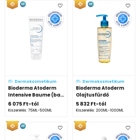
EP
EP
Dermokozmetikum
Dermokozmetikum
Bioderma Atoderm
Bioderma Atoderm
Intensive Baume (ba...
Olajtusfürdő
6 075
Ft
-tól
5 832
Ft
-tól
Kiszerelés: 75ML-500ML
Kiszerelés: 200ML-1000ML
EP