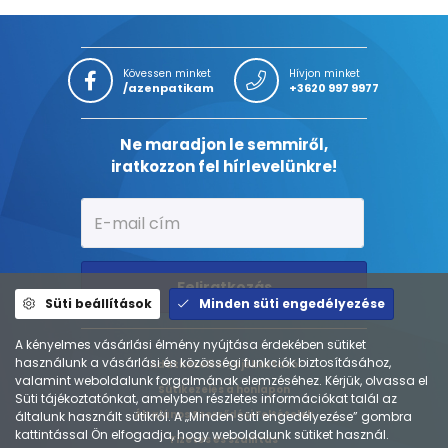
Kövessen minket
Hívjon minket
/azenpatikam
+3620 997 9977
Ne maradjon le semmiről,
iratkozzon fel hírlevelünkre!
Feliratkozás
Süti beállítások
Minden süti engedélyezése
A kényelmes vásárlási élmény nyújtása érdekében sütiket
használunk a vásárlási és közösségi funkciók biztosításához,
Adatkezelési tájékoztató
valamint weboldalunk forgalmának elemzéséhez. Kérjük, olvassa el
Sütikezelés a honlapon
Süti tájékoztatónkat, amelyben részletes információkat talál az
Általános Szerződési Feltételek
általunk használt sütikről. A „Minden süti engedélyezése” gombra
kattintással Ön elfogadja, hogy weboldalunk sütiket használ.
Fizetés és szállítás