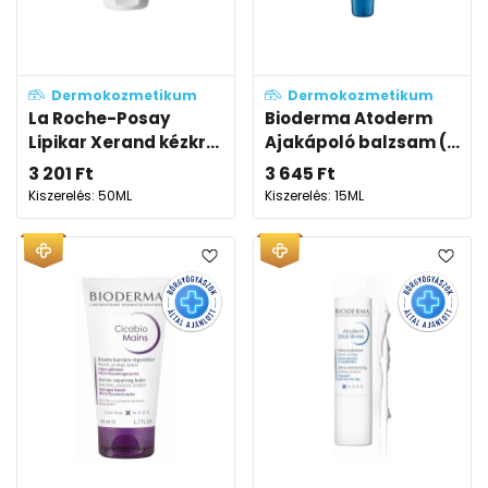
Dermokozmetikum
Dermokozmetikum
La Roche-Posay
Bioderma Atoderm
Lipikar Xerand kézkr...
Ajakápoló balzsam (...
3 201
Ft
3 645
Ft
Kiszerelés: 50ML
Kiszerelés: 15ML