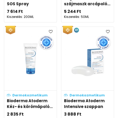
SOS Spray
szájmaszk arcápoló...
7 614
Ft
5 244
Ft
Kiszerelés: 200ML
Kiszerelés: 50ML
EP
Dermokozmetikum
Dermokozmetikum
Bioderma Atoderm
Bioderma Atoderm
Kéz- és körömápoló...
Intensive szappan
2 835
Ft
3 888
Ft