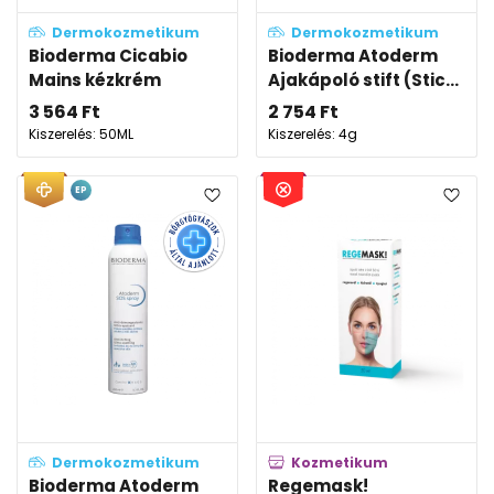
Dermokozmetikum
Dermokozmetikum
Bioderma Cicabio
Bioderma Atoderm
Mains kézkrém
Ajakápoló stift (Stic...
3 564
Ft
2 754
Ft
Kiszerelés: 50ML
Kiszerelés: 4g
EP
Dermokozmetikum
Kozmetikum
Bioderma Atoderm
Regemask!