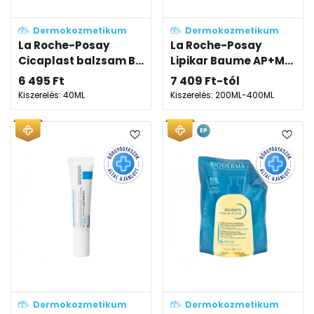
Dermokozmetikum
Dermokozmetikum
La Roche-Posay
La Roche-Posay
Cicaplast balzsam B...
Lipikar Baume AP+M...
6 495
Ft
7 409
Ft
-tól
Kiszerelés: 40ML
Kiszerelés: 200ML-400ML
EP
Dermokozmetikum
Dermokozmetikum