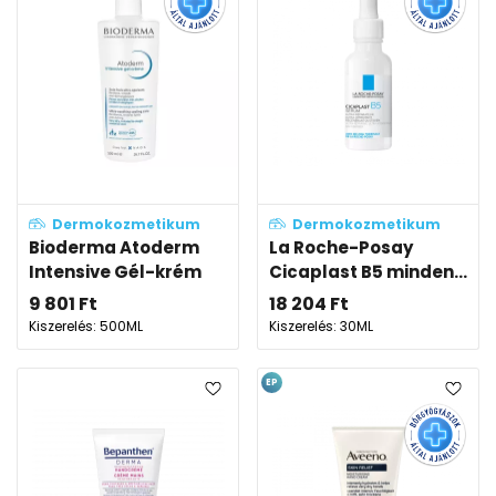
Dermokozmetikum
Dermokozmetikum
Bioderma Atoderm
La Roche-Posay
Intensive Gél-krém
Cicaplast B5 minden...
9 801
Ft
18 204
Ft
Kiszerelés: 500ML
Kiszerelés: 30ML
EP