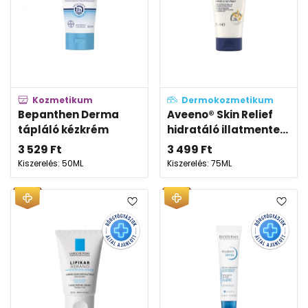
Kozmetikum
Dermokozmetikum
Bepanthen Derma
Aveeno® Skin Relief
tápláló kézkrém
hidratáló illatmente...
3 529
Ft
3 499
Ft
Kiszerelés: 50ML
Kiszerelés: 75ML