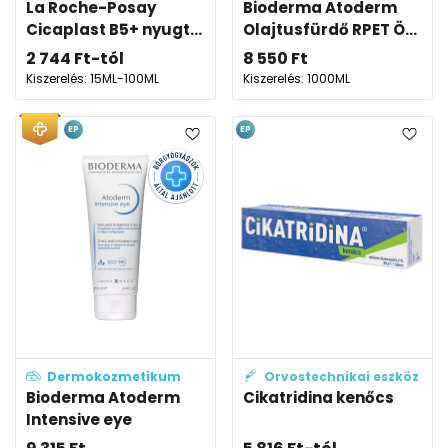
La Roche-Posay
Bioderma Atoderm
Cicaplast B5+ nyugt...
Olajtusfürdő RPET Ö...
2 744
Ft
-tól
8 550
Ft
Kiszerelés: 15ML-100ML
Kiszerelés: 1000ML
EP
EP
Dermokozmetikum
Orvostechnikai eszköz
Bioderma Atoderm
Cikatridina kenőcs
Intensive eye