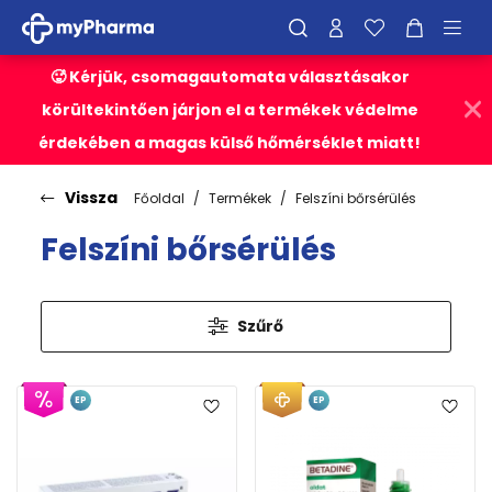
🥵 Kérjük, csomagautomata választásakor
körültekintően járjon el a termékek védelme
érdekében a magas külső hőmérséklet miatt!
Vissza
Főoldal
Termékek
Felszíni bőrsérülés
Felszíni bőrsérülés
Szűrő
EP
EP