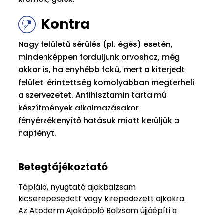
Kontra
Nagy felületű sérülés (pl. égés) esetén,
mindenképpen forduljunk orvoshoz, még
akkor is, ha enyhébb fokú, mert a kiterjedt
felületi érintettség komolyabban megterheli
a szervezetet. Antihisztamin tartalmú
készítmények alkalmazásakor
fényérzékenyítő hatásuk miatt kerüljük a
napfényt.
Betegtájékoztató
Tápláló, nyugtató ajakbalzsam
kicserepesedett vagy kirepedezett ajkakra.
Az Atoderm Ajakápoló Balzsam újjáépíti a