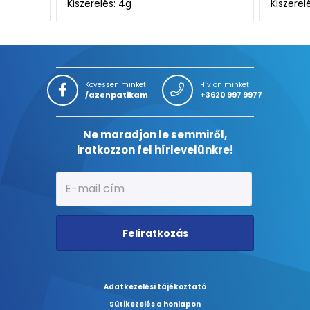
g
Kiszerelés: 40ML
Kövessen minket
Hívjon minket
/azenpatikam
+3620 997 9977
Ne maradjon le semmiről,
iratkozzon fel hírlevelünkre!
Feliratkozás
Adatkezelési tájékoztató
Sütikezelés a honlapon