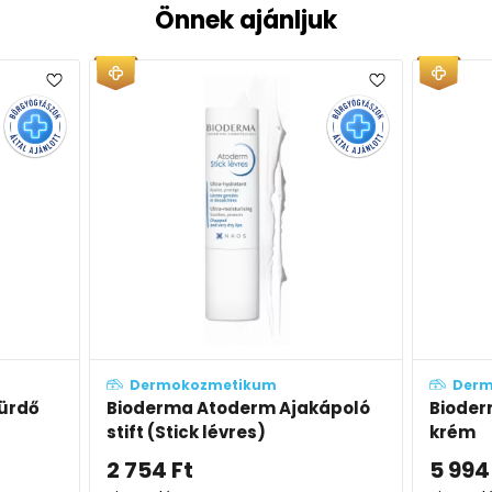
Önnek ajánljuk
zmetikum
Dermokozmetikum
Atoderm Ajakápoló
Bioderma Atoderm Nutritive
 lévres)
krém
5 994
Ft