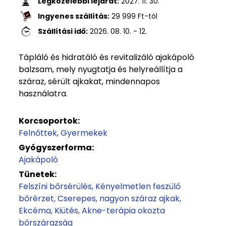
Legközelebbi lejárat:
2027. 11. 30.
Ingyenes szállítás:
29 999
Ft
-tól
Szállítási idő:
2026. 08. 10. - 12.
Tápláló és hidratáló és revitalizáló ajakápoló
balzsam, mely nyugtatja és helyreállítja a
száraz, sérült ajkakat, mindennapos
használatra.
Korcsoportok:
Felnőttek
Gyermekek
Gyógyszerforma:
Ajakápoló
Tünetek:
Felszíni bőrsérülés
Kényelmetlen feszülő
bőrérzet
Cserepes, nagyon száraz ajkak
Ekcéma
Kiütés
Akne-terápia okozta
bőrszárazság