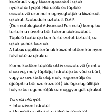
kiszáradt vagy kicserepesedett ajkak
nyálkahártyáját. Hidratáló és tápláló
összetevői azonnal megnyugtatják a kiszáradt
ajkakat. Szabadalmaztatott D.A.F.
(Dermatological Advanced Formula) komplex
tartalma növeli a bőr toleranciaküszöbét.
Tápláló textúrája komfortérzetet biztosít, az
ajkak puhák lesznek.
A tubus applikátorának köszönhetően könnyen
felvihető az ajkakra.
Kiemelkedően tápláló aktív összetevői (mint a
shea vaj, mely táplálja, hidratálja és védi a bőrt,
vagy az avokádó olaj, mely regenerálja és
újjáépíti a bőr szerkezetét) biológiailag állítják
helyre és regenerálják az meggyengült ajkakat.
Termék előnyök:
- Intenzíven hidratál
- Megvédi az ajkakat a külső hatásoktól