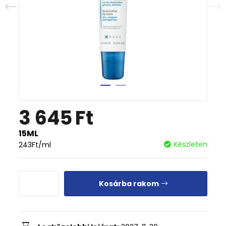
3 645
Ft
15ML
Készleten
243
Ft
/ml
Kosárba rakom