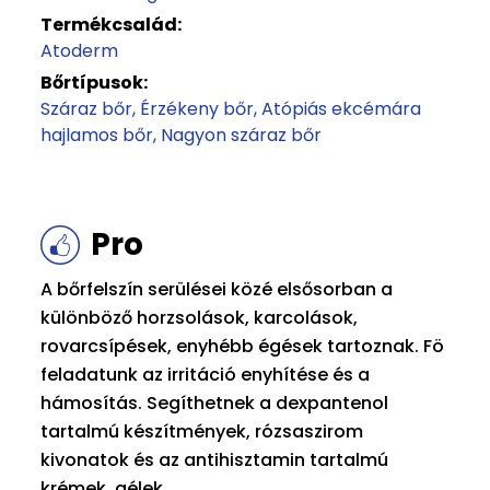
Termékcsalád:
Atoderm
Bőrtípusok:
Száraz bőr
Érzékeny bőr
Atópiás ekcémára
hajlamos bőr
Nagyon száraz bőr
Pro
A bőrfelszín serülései közé elsősorban a
különböző horzsolások, karcolások,
rovarcsípések, enyhébb égések tartoznak. Fö
feladatunk az irritáció enyhítése és a
hámosítás. Segíthetnek a dexpantenol
tartalmú készítmények, rózsaszirom
kivonatok és az antihisztamin tartalmú
krémek, gélek.