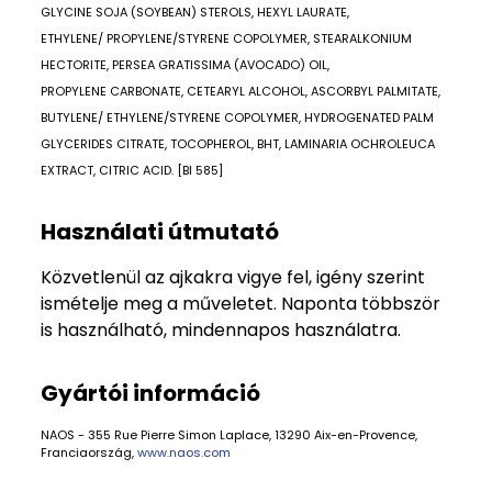
GLYCINE SOJA (SOYBEAN) STEROLS, HEXYL LAURATE,
ETHYLENE/ PROPYLENE/STYRENE COPOLYMER, STEARALKONIUM
HECTORITE, PERSEA GRATISSIMA (AVOCADO) OIL,
PROPYLENE CARBONATE, CETEARYL ALCOHOL, ASCORBYL PALMITATE,
BUTYLENE/ ETHYLENE/STYRENE COPOLYMER, HYDROGENATED PALM
GLYCERIDES CITRATE, TOCOPHEROL, BHT, LAMINARIA OCHROLEUCA
EXTRACT, CITRIC ACID. [BI 585]
Használati útmutató
Közvetlenül az ajkakra vigye fel, igény szerint
ismételje meg a műveletet. Naponta többször
is használható, mindennapos használatra.
Gyártói információ
NAOS - 355 Rue Pierre Simon Laplace, 13290 Aix-en-Provence,
Franciaország,
www.naos.com