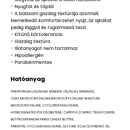
- Nyugtat és táplál
- A balzsam gazdag textúrája azonnali,
kiemelkedő komfortérzetet nyújt, az ajkakat
pedig lággyá és rugalmassá teszi.
- Kítűnő bőrtolerancia
- Gazdag textúra
- Illatanyagot nem tartalmaz
- Hipoallergén
- Parabénmentes
Hatóanyag
PARAFFINUM LIQUIDUM/ MINERAL OIL/HUILE MINERALE,
CERA MICROCRISTALLINA/MICROCRYSTALLINE WAX/CIRE
MICROCRISTALLINE, CYCLOPENTASILOXANE,
HYDROGENATED POLYISOBUTENE, CAPRYLIC/CAPRIC TRIGLYCERIDE,
BUTYROSPERMUM PARKII (SHEA) BUTTER,
PARAFFIN, CYCLOHEXASILOXANE, GLYCINE SOJA (SOYBEAN) OIL,