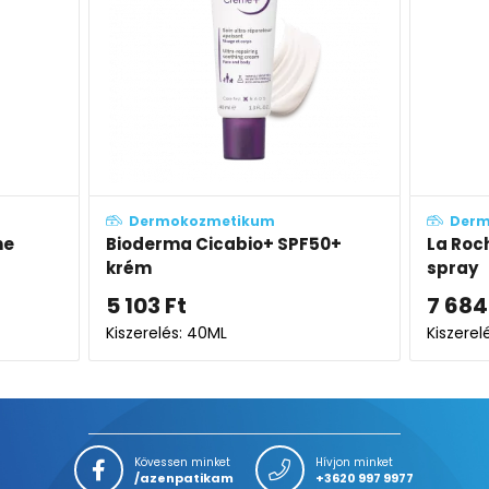
um
Dermokozmetikum
o+ SPF50+
La Roche-Posay Cicaplast B5
spray
7 684
Ft
Kiszerelés: 100ML
Kövessen minket
Hívjon minket
/azenpatikam
+3620 997 9977