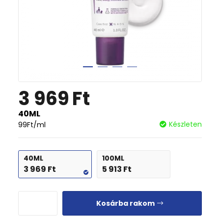
3 969
Ft
40ML
Készleten
99
Ft
/ml
40ML
100ML
3 969
Ft
5 913
Ft
Kosárba rakom