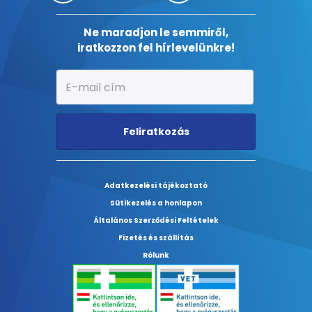
Ne maradjon le semmiről,
iratkozzon fel hírlevelünkre!
Feliratkozás
Adatkezelési tájékoztató
Sütikezelés a honlapon
Általános Szerződési Feltételek
Fizetés és szállítás
Rólunk