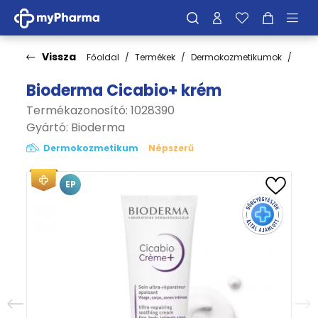
Vissza
Főoldal
Termékek
Dermokozmetikumok
Bőrt
Bioderma Cicabio+ krém
Termékazonosító: 1028390
Gyártó:
Bioderma
Dermokozmetikum
Népszerű
EP