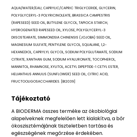
AQUA/WATER/EAU, CAPRYLIC/CAPRIC TRIGLYCERIDE, GLYCERIN,
POLYGLYCERYL-3 POLYRICINOLEATE, BRASSICA CAMPESTRIS
(RAPESEED) SEED OIL, BUTYLENE GLYCOL, TAPIOCA STARCH,
HYDROGENATED RAPESEED OIL, XYLOSE, POLYGLYCERYL-3
DIISOSTEARATE, SIMMONDSIA CHINENSIS (JOJOBA) SEED OIL,
MAGNESIUM SULFATE, PENTYLENE GLYCOL, SQUALANE, 1,2-
HEXANEDIOL, CAPRYLYL GLYCOL, SODIUM POLYGLUTAMATE, SODIUM
CITRATE, XANTHAN GUM, SODIUM HYALURONATE, TOCOPHEROL,
MANNITOL, RHAMNOSE, XYLITOL, ACETYL DIPEPTIDE-1 CETYL ESTER,
HELIANTHUS ANNUUS (SUNFLOWER) SEED OIL, CITRIC ACID,
FRUCTOOLIGOSACCHARIDES. [BI2039]
Tájékoztató
A BIODERMA összes terméke az ökobiológiai
alapelveknek megfelelően lett kialakítva, a bőr
ökoszisztémájának tiszteletben tartása és
egészségének megőrzése érdekében.