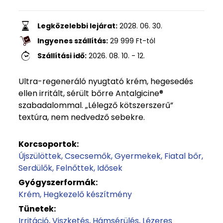
Legközelebbi lejárat:
2028. 06. 30.
Ingyenes szállítás:
29 999
Ft
-tól
Szállítási idő:
2026. 08. 10. - 12.
Ultra-regeneráló nyugtató krém, hegesedés
ellen irritált, sérült bőrre Antalgicine®
szabadalommal. „Lélegző kötszerszerű”
textúra, nem nedvedző sebekre.
Korcsoportok:
Újszülöttek
Csecsemők
Gyermekek
Fiatal bőr
Serdülők
Felnőttek
Idősek
Gyógyszerformák:
Krém
Hegkezelő készítmény
Tünetek:
Irritáció
Viszketés
Hámsérülés
Lézeres