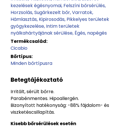
kezelések égésnyomai
Felszíni bőrsérülés
Horzsolás
Sugárkezelt bőr
Varratok
Hámlasztás
Kipirosodás
Pikkelyes területek
gyógykezelése
Intim területek
nyálkahártyájának sérülése
Égés, napégés
Termékcsalád:
Cicabio
Bőrtípus:
Minden bőrtípusra
Betegtájékoztató
Irritált, sérült bőrre.
Parabénmentes. Hipoallergén.
Bizonyított hatékonyság: -88% fájdalom- és
viszketéscsillapítás.
Kisebb bőrsérülések esetén