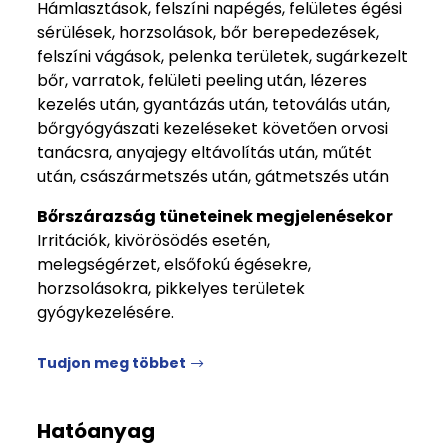
Hámlasztások, felszíni napégés, felületes égési
sérülések, horzsolások, bőr berepedezések,
felszíni vágások, pelenka területek, sugárkezelt
bőr, varratok, felületi peeling után, lézeres
kezelés után, gyantázás után, tetoválás után,
bőrgyógyászati kezeléseket követően orvosi
tanácsra, anyajegy eltávolítás után, műtét
után, császármetszés után, gátmetszés után
Bőrszárazság tüneteinek megjelenésekor
Irritációk, kivörösödés esetén,
melegségérzet, elsőfokú égésekre,
horzsolásokra, pikkelyes területek
gyógykezelésére.
Tudjon meg többet
Hatóanyag