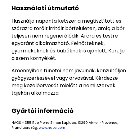
Használati útmutató
Használja naponta kétszer a megtisztított és
szárazra törölt irritált bőrfelületen, amíg a bőr
teljesen nem regenerálódik. Arcra és testre
egyaránt alkalmazható. Felnőtteknek,
gyermekeknek és babáknak is ajánlott. Kerülje
a szem környékét.
Amennyiben tünetei nem javulnak, konzultáljon
gyógyszerészével vagy orvosával. Kérdezze
meg kezelőorvosát mielőtt a nemi szervek
tájékán alkalmazza.
Gyártói információ
NAOS - 355 Rue Pierre Simon Laplace, 13290 Aix-en-Provence,
Franciaország,
www.naos.com