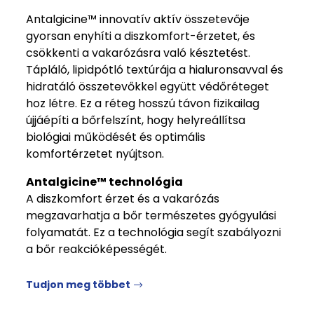
Antalgicine™ innovatív aktív összetevője
gyorsan enyhíti a diszkomfort-érzetet, és
csökkenti a vakarózásra való késztetést.
Tápláló, lipidpótló textúrája a hialuronsavval és
hidratáló összetevőkkel együtt védőréteget
hoz létre. Ez a réteg hosszú távon fizikailag
újjáépíti a bőrfelszínt, hogy helyreállítsa
biológiai működését és optimális
komfortérzetet nyújtson.
Antalgicine™ technológia
A diszkomfort érzet és a vakarózás
megzavarhatja a bőr természetes gyógyulási
folyamatát. Ez a technológia segít szabályozni
a bőr reakcióképességét.
Tudjon meg többet