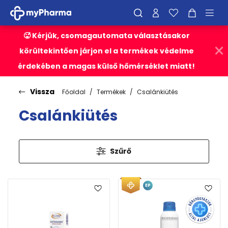
🥵 Kérjük, csomagautomata választásakor
körültekintően járjon el a termékek védelme
érdekében a magas külső hőmérséklet miatt!
Vissza
Főoldal
Termékek
Csalánkiütés
Csalánkiütés
Szűrő
EP