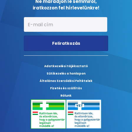
Ne maradjon le semmiről,
iratkozzon fel hírlevelünkre!
Feliratkozás
Adatkezelési tájékoztató
Sütikezelés a honlapon
Általános Szerződési Feltételek
Fizetés és szállítás
Rólunk