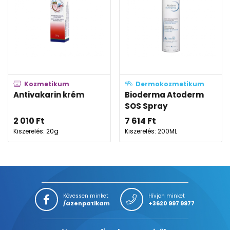
Kozmetikum
Dermokozmetikum
Antivakarin krém
Bioderma Atoderm
SOS Spray
2 010
Ft
7 614
Ft
Kiszerelés: 20g
Kiszerelés: 200ML
Kövessen minket
Hívjon minket
/azenpatikam
+3620 997 9977