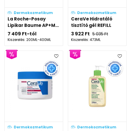
Dermokozmetikum
Dermokozmetikum
La Roche-Posay
CeraVe Hidratáló
Lipikar Baume AP+M...
tisztító gél REFILL
7 409
Ft
-tól
3 922
Ft
5 035
Ft
Kiszerelés: 200ML-400ML
Kiszerelés: 473ML
Dermokozmetikum
Dermokozmetikum