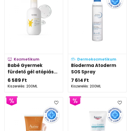
Kozmetikum
Dermokozmetikum
Babé Gyermek
Bioderma Atoderm
fürdető gél atópiás...
SOS Spray
6 589
Ft
7 614
Ft
Kiszerelés: 200ML
Kiszerelés: 200ML