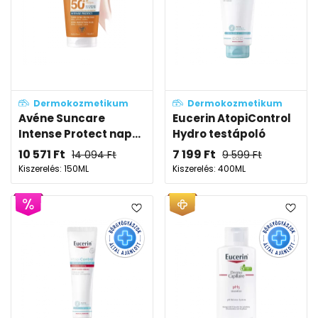
Dermokozmetikum
Dermokozmetikum
Avéne Suncare
Eucerin AtopiControl
Intense Protect nap...
Hydro testápoló
10 571
Ft
7 199
Ft
14 094
Ft
9 599
Ft
Kiszerelés: 150ML
Kiszerelés: 400ML