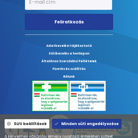
Feliratkozás
Adatkezelési tájékoztató
Sütikezelés a honlapon
Általános Szerződési Feltételek
Fizetés és szállítás
Rólunk
Süti beállítások
Minden süti engedélyezése
A kényelmes vásárlási élmény nyújtása érdekében sütiket