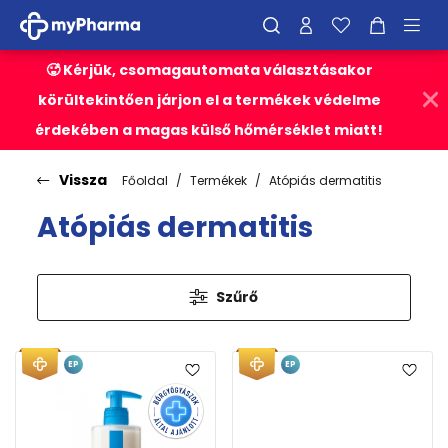
🥵 Kérjük, csomagautomata választásakor
körültekintően járjon el a termékek védelme
érdekében a magas külső hőmérséklet miatt!
Vissza
Főoldal
Termékek
Atópiás dermatitis
Atópiás dermatitis
Szűrő
EP
EP