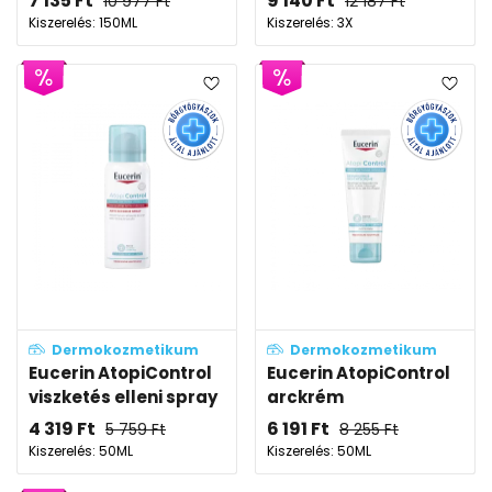
7 135
Ft
9 140
Ft
10 977
Ft
12 187
Ft
Kiszerelés: 150ML
Kiszerelés: 3X
Dermokozmetikum
Dermokozmetikum
Eucerin AtopiControl
Eucerin AtopiControl
viszketés elleni spray
arckrém
4 319
Ft
6 191
Ft
5 759
Ft
8 255
Ft
Kiszerelés: 50ML
Kiszerelés: 50ML