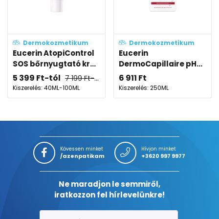
Dermokozmetikum
Dermokozmetikum
Eucerin AtopiControl
Eucerin
SOS bőrnyugtató kr...
DermoCapillaire pH...
5 399
Ft
-tól
6 911
Ft
7 199
Ft
-tól
Kiszerelés: 40ML-100ML
Kiszerelés: 250ML
Kövessen minket
Hívjon minket
/azenpatikam
+3620 997 9977
Ne maradjon le semmiről,
iratkozzon fel hírlevelünkre!