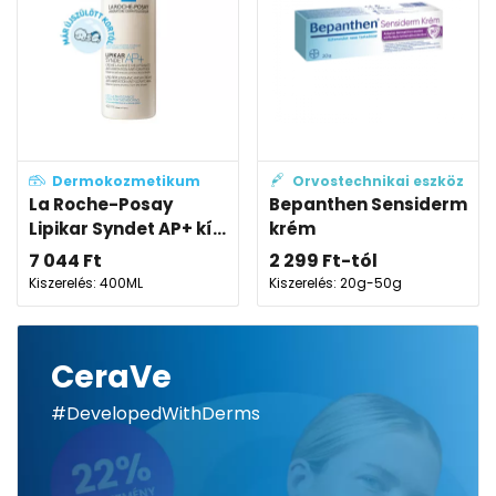
Dermokozmetikum
Orvostechnikai eszköz
La Roche-Posay
Bepanthen Sensiderm
Lipikar Syndet AP+ kí...
krém
7 044
Ft
2 299
Ft
-tól
Kiszerelés: 400ML
Kiszerelés: 20g-50g
CeraVe
#DevelopedWithDerms