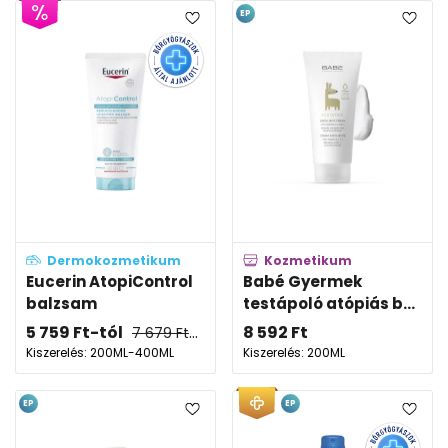
EP
Dermokozmetikum
Kozmetikum
Eucerin AtopiControl
Babé Gyermek
balzsam
testápoló atópiás b...
5 759
Ft
-tól
8 592
Ft
7 679
Ft
-tól
Kiszerelés: 200ML-400ML
Kiszerelés: 200ML
EP
EP