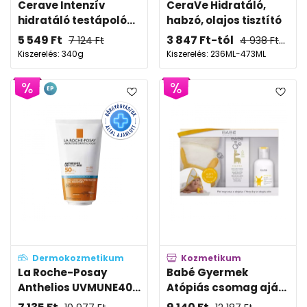
Cerave Intenzív
CeraVe Hidratáló,
hidratáló testápoló...
habzó, olajos tisztító
5 549
Ft
3 847
Ft
-tól
7 124
Ft
4 938
Ft
-tól
Kiszerelés: 340g
Kiszerelés: 236ML-473ML
EP
Dermokozmetikum
Kozmetikum
La Roche-Posay
Babé Gyermek
Anthelios UVMUNE40...
Atópiás csomag ajá...