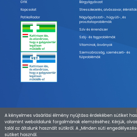
GYIK
Bőrgyógyászat
Kapcsolat
Stresszkezelés, alvászavar, élénkítők
PatikaRadar
Nőgyógyászati-, húgyúti-, és
prosztataproblémák
Szív és érrendszer
Száj- és fogproblémák
Vitaminok, ásványok
Szemszárazság, szemészeti- és
fülproblémák
A kényelmes vásárlási élmény nyújtása érdekében sütiket hasz
valamint weboldalunk forgalmának elemzéséhez. Kérjük, olvas
talál az általunk használt sütikről. A „Minden süti engedélye
sütiket használ.