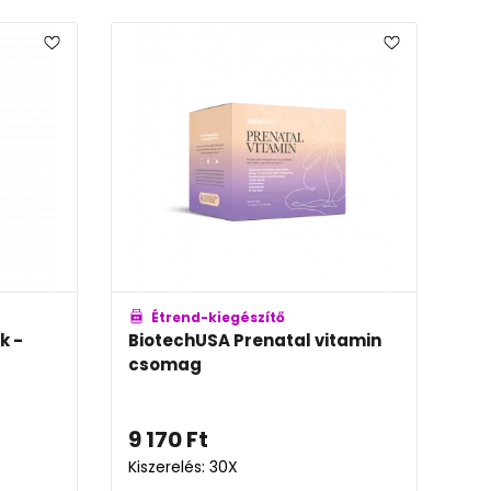
Étrend-kiegészítő
k -
BiotechUSA Prenatal vitamin
csomag
9 170
Ft
Kiszerelés: 30X