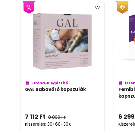
Étrend-kiegészítő
Étre
GAL Babaváró kapszulák
Femibi
kapszu
7 112
Ft
6 299
8 890
Ft
Kiszerelés: 30+60+30X
Kiszere