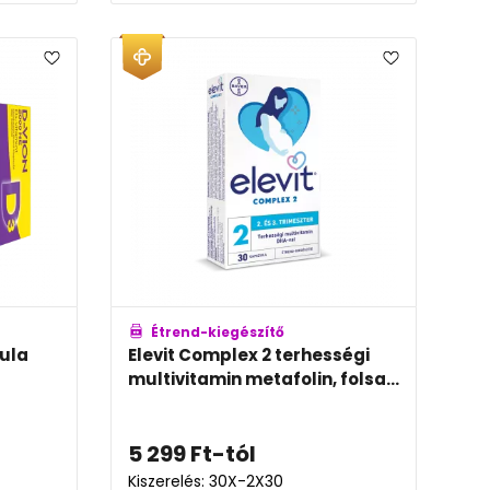
Étrend-kiegészítő
ula
Elevit Complex 2 terhességi
multivitamin metafolin, folsa...
5 299
Ft
-tól
Kiszerelés: 30X-2X30