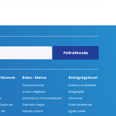
Feliratkozás
tikumok
Baba - Mama
Állatgyógyászat
Tervezzünk előre
Kullancs és élősködő
Az első megfázás
Féreghajtók
őr
Erősítsük az immunrendszert
Vitaminok
tópiás bőr
Érkeznek a fogak
Ízületi problémák
 bőr
Pöttyök a bőron
Egyéb szerek