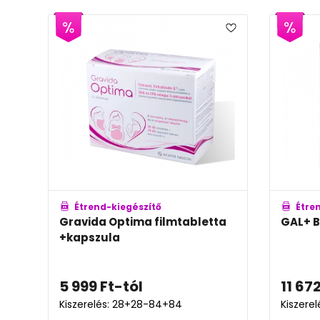
Étrend-kiegészítő
Étre
Gravida Optima filmtabletta
GAL+ 
+kapszula
5 999
Ft
-tól
11 67
Kiszerelés: 28+28-84+84
Kiszere