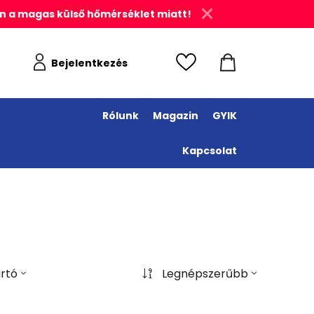
n a magas külső hőmérséklet miatt!
Bejelentkezés
Rólunk
Magazin
GYIK
Kapcsolat
rtó
Legnépszerűbb