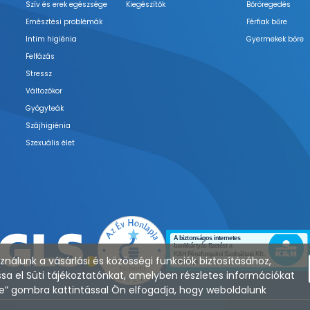
Szív és erek egészsége
Kiegészítők
Bőröregedés
Emésztési problémák
Férfiak bőre
Intim higiénia
Gyermekek bőre
Felfázás
Stressz
Változókor
Gyógyteák
Szájhigiénia
Szexuális élet
nálunk a vásárlási és közösségi funkciók biztosításához,
sa el Süti tájékoztatónkat, amelyben részletes információkat
zése” gombra kattintással Ön elfogadja, hogy weboldalunk