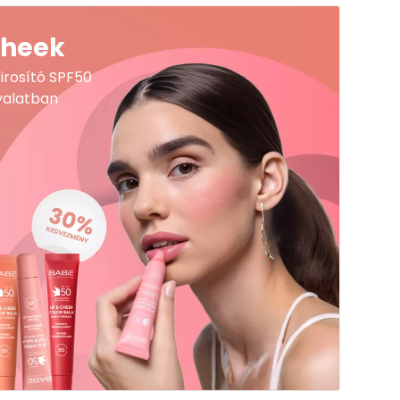
Cheek
pirosító SPF50
yalatban