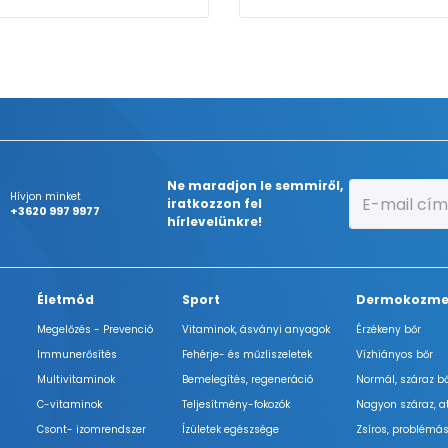
Ne maradjon le semmiről,
Hívjon minket
iratkozzon fel
+3620 997 9977
hírlevelünkre!
Életmód
Sport
Dermokozme
Megelőzés - Prevenció
Vitaminok, ásványi anyagok
Érzékeny bőr
Immunerősítés
Fehérje- és műzliszeletek
Vízhiányos bőr
Multivitaminok
Bemelegítés, regeneráció
Normál, száraz b
C-vitaminok
Teljesítmény-fokozók
Nagyon száraz, a
Csont- izomrendszer
Ízületek egészsége
Zsíros, problémás