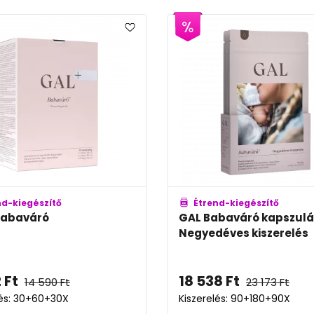
nd-kiegészítő
Étrend-kiegészítő
Babaváró
GAL Babaváró kapszulá
Negyedéves kiszerelés
2
Ft
18 538
Ft
14 590
Ft
23 173
Ft
lés: 30+60+30X
Kiszerelés: 90+180+90X