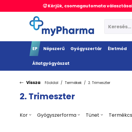
🥵 Kérjük, csomagautomata választásak
EP
Népszerű
Gyógyszertár
Életmód
Állatgyógyászat
Vissza
Főoldal
Termékek
2. Trimeszter
2. Trimeszter
Kor
Gyógyszerforma
Tünet
Termékcs