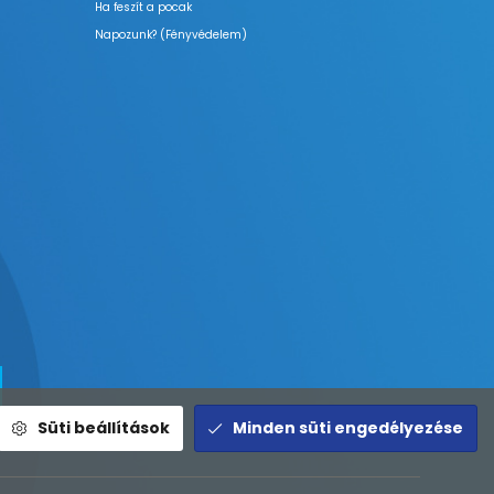
Ha feszít a pocak
Napozunk? (Fényvédelem)
Süti beállítások
Minden süti engedélyezése