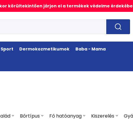
or körültekintően járjon el a termékek védelme érdekébe
Sport
Dermokozmetikumok
Baba - Mama
alád
Bőrtípus
Fő hatóanyag
Kiszerelés
Gyá