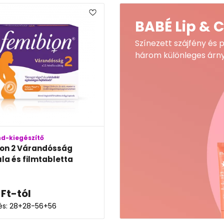
BABÉ Lip & 
Színezett szájfény és 
három különleges árn
nd-kiegészítő
on 2 Várandósság
la és filmtabletta
Ft
-tól
lés: 28+28-56+56