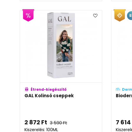
E
Étrend-kiegészítő
Der
GAL Kolinsó cseppek
Biode
2 872
Ft
7 614
3 590
Ft
Kiszerelés: 100ML
Kiszere