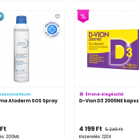
P
mokozmetikum
Étrend-kiegészítő
rma Atoderm SOS Spray
D-Vion D3 2000NE kapsz
Ft
4 199
Ft
5 249
Ft
lés: 200ML
Kiszerelés: 120X