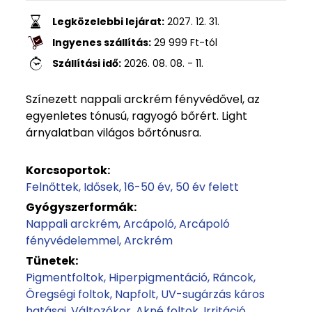
Legközelebbi lejárat:
2027. 12. 31.
Ingyenes szállítás:
29 999
Ft
-tól
Szállítási idő:
2026. 08. 08. - 11.
Színezett nappali arckrém fényvédővel, az
egyenletes tónusú, ragyogó bőrért. Light
árnyalatban világos bőrtónusra.
Korcsoportok:
Felnőttek
Idősek
16-50 év
50 év felett
Gyógyszerformák:
Nappali arckrém
Arcápoló
Arcápoló
fényvédelemmel
Arckrém
Tünetek:
Pigmentfoltok
Hiperpigmentáció
Ráncok
Öregségi foltok
Napfolt
UV-sugárzás káros
hatásai
Változókor
Akné foltok
Irritáció