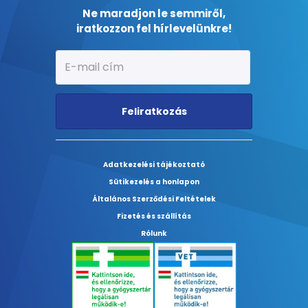
Ne maradjon le semmiről,
iratkozzon fel hírlevelünkre!
Feliratkozás
Adatkezelési tájékoztató
Sütikezelés a honlapon
Általános Szerződési Feltételek
Fizetés és szállítás
Rólunk