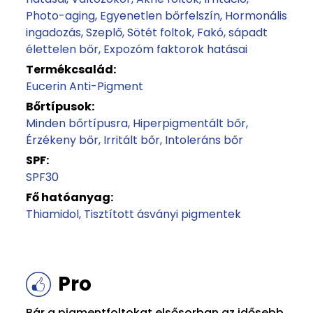
Photo-aging
Egyenetlen bőrfelszín
Hormonális
ingadozás
Szeplő
Sötét foltok
Fakó, sápadt
élettelen bőr
Expozóm faktorok hatásai
Termékcsalád:
Eucerin Anti-Pigment
Bőrtípusok:
Minden bőrtípusra
Hiperpigmentált bőr
Érzékeny bőr
Irritált bőr
Intoleráns bőr
SPF:
SPF30
Fő hatóanyag:
Thiamidol
Tisztított ásványi pigmentek
Pro
Bár a pigmentfoltokat elsősorban az idősebb