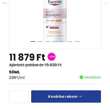
11 879
Ft
-25%
Ajánlott patikai ár:
15 839
Ft
50ML
Készleten
238
Ft
/ml
Kosárba rakom