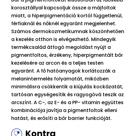
korosztállyal kapcsoljuk össze a májfoltok
miatt, a hiperpigmentáció kortól függetlenül,
férfiaknál és nőknél egyaránt megjelenhet.
Számos dermokozmetikumnak köszönhetően
a kezelés otthon is elvégezhető. Mindegyik
termékcsalád átfogó megoldást nyújt a
pigmentfoltos, érzékeny, hiperpigmentált bőr
kezelésére az arcon és a teljes testen
egyaránt. A fő hatóanyagok korlátozzák a
melanintermelés folyamatát, miközben
minimálisra csökkentik a kiújulás kockázatát,
tartósan egységesítik és ragyogóvá teszik az
arcszínt. A C-, az E- és a PP- vitamin együttes
kombinációja javítja a pigmentfoltok elleni
hatást, és erősíti a bőr barrier funkcióját.
Kontra