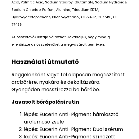
Acid, Palmitic Acid, Sodium Stearoyl Glutamate, Sodium Hydroxide,
Sodium Chloride, Parfum, Alumina, Trisodium EDTA,
Hydroxyacetophenone, Phenoxyethanol, CI 77492, CI 77491, CI
77499
Az összetevők listája változhat. Javasoljuk, hogy mindig
ellenőrizze az összetevőket a megvásárolt terméken.
Használati útmutató
Reggelenként vigye fel alaposan megtisztított
arcbőrére, nyakára és dekoltázsára.
Gyengéden masszírozza be bőrébe.
Javasolt bőrápolási rutin
lépés: Eucerin Anti-Pigment hámlasztó
arclemosó zselé
lépés: Eucerin Anti-Pigment Dual szérum
lépés: Eucerin Anti-Pigment színezett