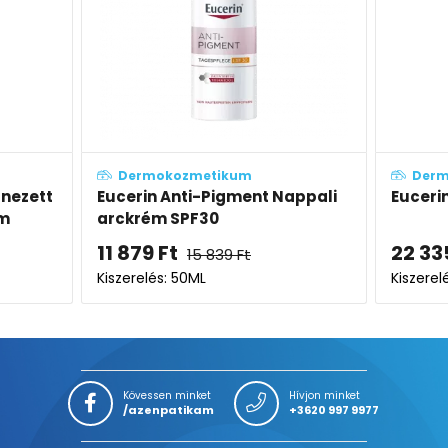
Dermokozmetikum
De
Nappali
Eucerin Anti-Pigment csomag
Eucer
arck
22 335
Ft
11 8
Kiszerelés: 2X50ML
Kiszer
Kövessen minket
Hívjon minket
/azenpatikam
+3620 997 9977