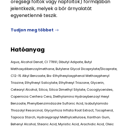
öregségi foltok vagy napfoltok) formájában
jelentkezik, melyek a bőr árnyalatát
egyenetlenné teszik.
Tudjon meg többet
Hatóanyag
Aqua, Alcohol Denat, CI 77891, Dibutyl Adipate, Butyl
Methoxydibenzoylmethane, Butylene Glycol Dicaprylate/Dicaprate,
C12-15 Alkyl Benzoate, Bis-Ethylhexyloxyphenol Methoxyphenyl
Triazine, Ethylhexyl Salicylate, Ethylhexyl Triazone, Glycerin,
Cetearyl Alcohol, Silica, Silica Dimethyl Silylate, Cocoglycerides,
Copernicia Cerifera Cera, Diethylamino Hydroxybenzoyl Hexyl
Benzoate, Phenylbenzimidazole Sulfonic Acid, Isobutylamido
Thiazolyl Resorcinol, Glycyrrhiza Inflata Root Extract, Tocopherol,
Tapioca Starch, Hydroxypropyl Methylcellulose, Xanthan Gum,
Behenyl Alcohol, Stearic Acid, Myristic Acid, Arachidic Acid, Oleic