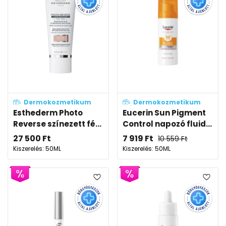
Dermokozmetikum
Dermokozmetikum
Esthederm Photo
Eucerin Sun Pigment
Reverse színezett fé...
Control napozó fluid...
27 500
Ft
7 919
Ft
10 559
Ft
Kiszerelés: 50ML
Kiszerelés: 50ML