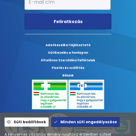
Feliratkozás
Adatkezelési tájékoztató
Sütikezelés a honlapon
Általános Szerződési Feltételek
Fizetés és szállítás
Rólunk
Süti beállítások
Minden süti engedélyezése
A kényelmes vásárlási élmény nyújtása érdekében sütiket