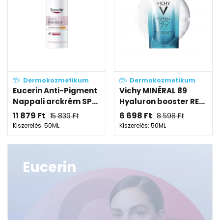
Dermokozmetikum
Dermokozmetikum
Eucerin Anti-Pigment
Vichy MINÉRAL 89
Nappali arckrém SP...
Hyaluron booster RE...
11 879
Ft
6 698
Ft
15 839
Ft
8 598
Ft
Kiszerelés: 50ML
Kiszerelés: 50ML
Eucerin