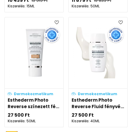
10 439
Ft
11 879
Ft
13 919
Ft
15 839
Ft
Kiszerelés: 15ML
Kiszerelés: 50ML
Dermokozmetikum
Dermokozmetikum
Esthederm Photo
Esthederm Photo
Reverse színezett fé...
Reverse Fluid fényvé...
27 500
Ft
27 500
Ft
Kiszerelés: 50ML
Kiszerelés: 40ML