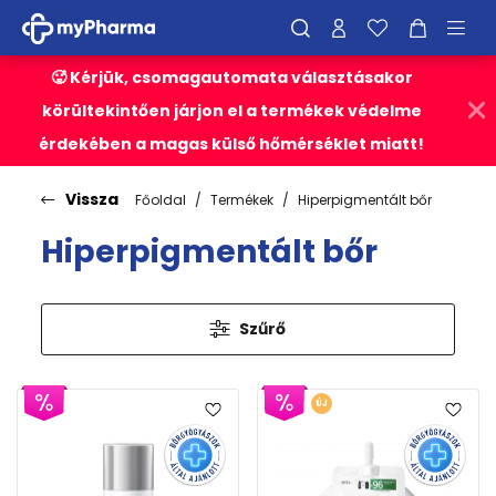
🥵 Kérjük, csomagautomata választásakor
körültekintően járjon el a termékek védelme
érdekében a magas külső hőmérséklet miatt!
Vissza
Főoldal
Termékek
Hiperpigmentált bőr
Hiperpigmentált bőr
Szűrő
ÚJ