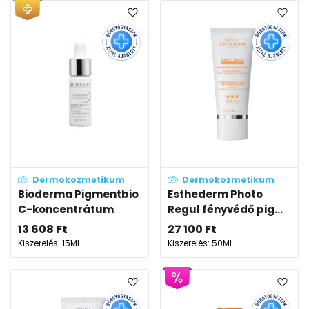
Dermokozmetikum
Dermokozmetikum
Bioderma Pigmentbio
Esthederm Photo
C-koncentrátum
Regul fényvédő pig...
13 608
Ft
27 100
Ft
Kiszerelés: 15ML
Kiszerelés: 50ML