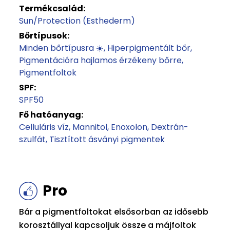
Termékcsalád:
Sun/Protection (Esthederm)
Bőrtípusok:
Minden bőrtípusra ☀️
Hiperpigmentált bőr
Pigmentációra hajlamos érzékeny bőrre
Pigmentfoltok
SPF:
SPF50
Fő hatóanyag:
Celluláris víz
Mannitol
Enoxolon
Dextrán-
szulfát
Tisztított ásványi pigmentek
Pro
Bár a pigmentfoltokat elsősorban az idősebb
korosztállyal kapcsoljuk össze a májfoltok