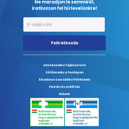
Ne maradjon le semmiről,
iratkozzon fel hírlevelünkre!
Feliratkozás
Adatkezelési tájékoztató
Sütikezelés a honlapon
Általános Szerződési Feltételek
Fizetés és szállítás
Rólunk