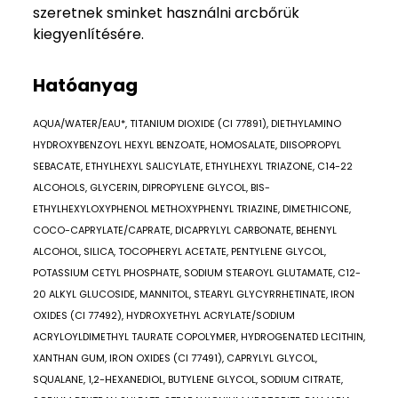
szeretnek sminket használni arcbőrük
kiegyenlítésére.
Hatóanyag
AQUA/WATER/EAU*, TITANIUM DIOXIDE (CI 77891), DIETHYLAMINO
HYDROXYBENZOYL HEXYL BENZOATE, HOMOSALATE, DIISOPROPYL
SEBACATE, ETHYLHEXYL SALICYLATE, ETHYLHEXYL TRIAZONE, C14-22
ALCOHOLS, GLYCERIN, DIPROPYLENE GLYCOL, BIS-
ETHYLHEXYLOXYPHENOL METHOXYPHENYL TRIAZINE, DIMETHICONE,
COCO-CAPRYLATE/CAPRATE, DICAPRYLYL CARBONATE, BEHENYL
ALCOHOL, SILICA, TOCOPHERYL ACETATE, PENTYLENE GLYCOL,
POTASSIUM CETYL PHOSPHATE, SODIUM STEAROYL GLUTAMATE, C12-
20 ALKYL GLUCOSIDE, MANNITOL, STEARYL GLYCYRRHETINATE, IRON
OXIDES (CI 77492), HYDROXYETHYL ACRYLATE/SODIUM
ACRYLOYLDIMETHYL TAURATE COPOLYMER, HYDROGENATED LECITHIN,
XANTHAN GUM, IRON OXIDES (CI 77491), CAPRYLYL GLYCOL,
SQUALANE, 1,2-HEXANEDIOL, BUTYLENE GLYCOL, SODIUM CITRATE,