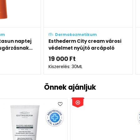
Dermokozmetikum
Derm
aptej
Esthederm City cream városi
Esthe
nak...
védelmet nyújtó arcápoló
gyengé
krém
19 000
Ft
14 90
Kiszerelés: 30ML
Kiszerel
Önnek ajánljuk