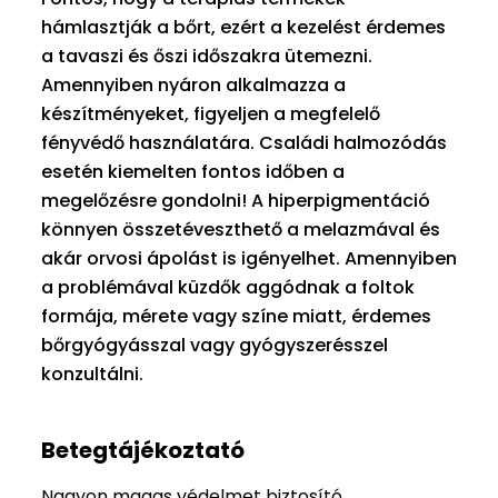
hámlasztják a bőrt, ezért a kezelést érdemes
a tavaszi és őszi időszakra ütemezni.
Amennyiben nyáron alkalmazza a
készítményeket, figyeljen a megfelelő
fényvédő használatára. Családi halmozódás
esetén kiemelten fontos időben a
megelőzésre gondolni! A hiperpigmentáció
könnyen összetéveszthető a melazmával és
akár orvosi ápolást is igényelhet. Amennyiben
a problémával küzdők aggódnak a foltok
formája, mérete vagy színe miatt, érdemes
bőrgyógyásszal vagy gyógyszerésszel
konzultálni.
Betegtájékoztató
Nagyon magas védelmet biztosító,