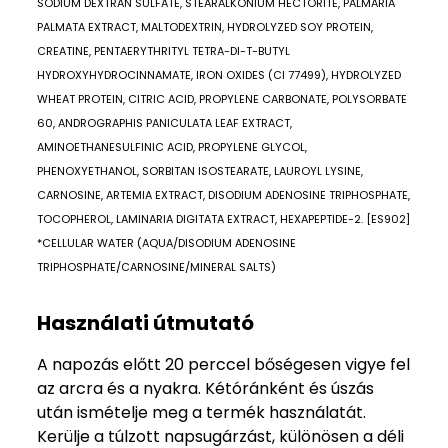
SODIUM DEXTRAN SULFATE, STEARALKONIUM HECTORITE, PALMARIA
PALMATA EXTRACT, MALTODEXTRIN, HYDROLYZED SOY PROTEIN,
CREATINE, PENTAERYTHRITYL TETRA-DI-T-BUTYL
HYDROXYHYDROCINNAMATE, IRON OXIDES (CI 77499), HYDROLYZED
WHEAT PROTEIN, CITRIC ACID, PROPYLENE CARBONATE, POLYSORBATE
60, ANDROGRAPHIS PANICULATA LEAF EXTRACT,
AMINOETHANESULFINIC ACID, PROPYLENE GLYCOL,
PHENOXYETHANOL, SORBITAN ISOSTEARATE, LAUROYL LYSINE,
CARNOSINE, ARTEMIA EXTRACT, DISODIUM ADENOSINE TRIPHOSPHATE,
TOCOPHEROL, LAMINARIA DIGITATA EXTRACT, HEXAPEPTIDE-2. [ES902]
*CELLULAR WATER (AQUA/DISODIUM ADENOSINE
TRIPHOSPHATE/CARNOSINE/MINERAL SALTS)
Használati útmutató
A napozás előtt 20 perccel bőségesen vigye fel
az arcra és a nyakra. Kétóránként és úszás
után ismételje meg a termék használatát.
Kerülje a túlzott napsugárzást, különösen a déli