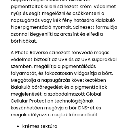
pigmentfoltok elleni színezett krém. Védelmet
nyújt és segít megelőzni és csökkenteni a
napsugárzás vagy kék fény hatására kialakuló
hiperpigmentáció nyomait. Színezett formulája
azonnal kiegyenlíti az arcszínt és elfedi a
bőrhibákat.
A Photo Reverse színezett fényvédő magas
védelmet biztosít az UVB és az UVA sugarakkal
szemben, megállítja a pigmentálódás
folyamatát, és fokozatosan világosítja a bőrt.
Meggátolja a napsugárzás következtében
kialakuló bőröregedést és a pigmentfoltok
megjelenését: a szabadalmazott Global
Cellular Protection technológiájának
köszönhetően megóvja a bőr DNS-ét és
megakadályozza a sejtek károsodását.
krémes textúra