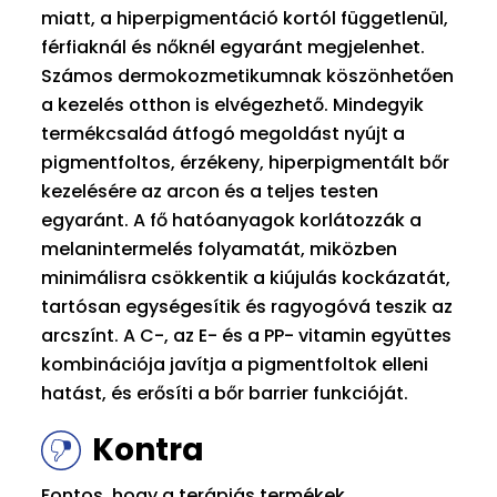
miatt, a hiperpigmentáció kortól függetlenül,
férfiaknál és nőknél egyaránt megjelenhet.
Számos dermokozmetikumnak köszönhetően
a kezelés otthon is elvégezhető. Mindegyik
termékcsalád átfogó megoldást nyújt a
pigmentfoltos, érzékeny, hiperpigmentált bőr
kezelésére az arcon és a teljes testen
egyaránt. A fő hatóanyagok korlátozzák a
melanintermelés folyamatát, miközben
minimálisra csökkentik a kiújulás kockázatát,
tartósan egységesítik és ragyogóvá teszik az
arcszínt. A C-, az E- és a PP- vitamin együttes
kombinációja javítja a pigmentfoltok elleni
hatást, és erősíti a bőr barrier funkcióját.
Kontra
Fontos, hogy a terápiás termékek