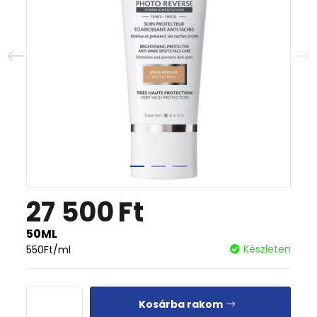
27 500
Ft
50ML
Készleten
550
Ft
/ml
Kosárba rakom