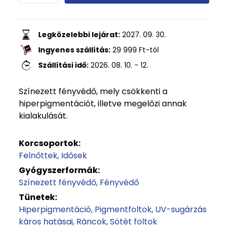
Legközelebbi lejárat:
2027. 09. 30.
Ingyenes szállítás:
29 999
Ft
-tól
Szállítási idő:
2026. 08. 10. - 12.
Színezett fényvédő, mely csökkenti a
hiperpigmentációt, illetve megelőzi annak
kialakulását.
Korcsoportok:
Felnőttek
Idősek
Gyógyszerformák:
Színezett fényvédő
Fényvédő
Tünetek:
Hiperpigmentáció
Pigmentfoltok
UV-sugárzás
káros hatásai
Ráncok
Sötét foltok