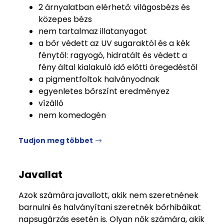
2 árnyalatban elérhető: világosbézs és
közepes bézs
nem tartalmaz illatanyagot
a bőr védett az UV sugaraktól és a kék
fénytől: ragyogó, hidratált és védett a
fény által kialakuló idő előtti öregedéstől
a pigmentfoltok halványodnak
egyenletes bőrszínt eredményez
vízálló
nem komedogén
Tudjon meg többet
Javallat
Azok számára javallott, akik nem szeretnének
barnulni és halványítani szeretnék bőrhibáikat
napsugárzás esetén is. Olyan nők számára, akik