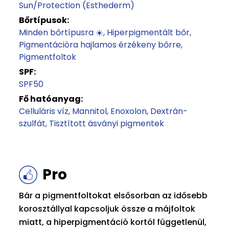
Sun/Protection (Esthederm)
Bőrtípusok:
Minden bőrtípusra ☀️
Hiperpigmentált bőr
Pigmentációra hajlamos érzékeny bőrre
Pigmentfoltok
SPF:
SPF50
Fő hatóanyag:
Celluláris víz
Mannitol
Enoxolon
Dextrán-
szulfát
Tisztított ásványi pigmentek
Pro
Bár a pigmentfoltokat elsősorban az idősebb
korosztállyal kapcsoljuk össze a májfoltok
miatt, a hiperpigmentáció kortól függetlenül,