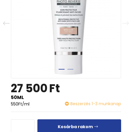
27 500
Ft
50ML
Beszerzés 1-3 munkanap
550
Ft
/ml
Kosárba rakom