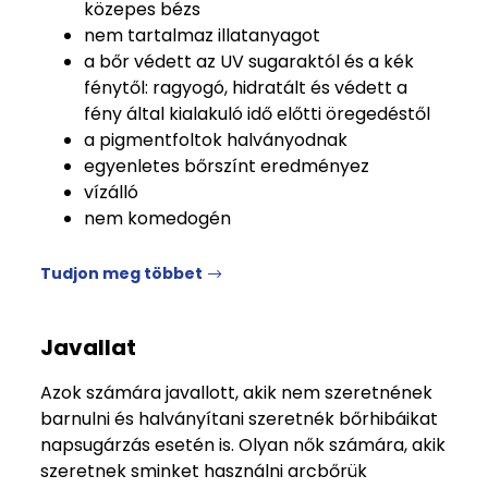
közepes bézs
nem tartalmaz illatanyagot
a bőr védett az UV sugaraktól és a kék
fénytől: ragyogó, hidratált és védett a
fény által kialakuló idő előtti öregedéstől
a pigmentfoltok halványodnak
egyenletes bőrszínt eredményez
vízálló
nem komedogén
Tudjon meg többet
Javallat
Azok számára javallott, akik nem szeretnének
barnulni és halványítani szeretnék bőrhibáikat
napsugárzás esetén is. Olyan nők számára, akik
szeretnek sminket használni arcbőrük