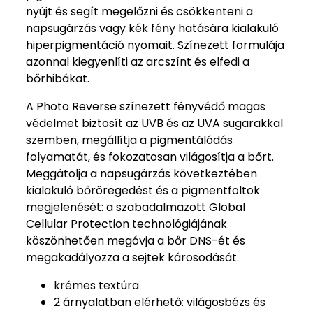
nyújt és segít megelőzni és csökkenteni a
napsugárzás vagy kék fény hatására kialakuló
hiperpigmentáció nyomait. Színezett formulája
azonnal kiegyenlíti az arcszínt és elfedi a
bőrhibákat.
A Photo Reverse színezett fényvédő magas
védelmet biztosít az UVB és az UVA sugarakkal
szemben, megállítja a pigmentálódás
folyamatát, és fokozatosan világosítja a bőrt.
Meggátolja a napsugárzás következtében
kialakuló bőröregedést és a pigmentfoltok
megjelenését: a szabadalmazott Global
Cellular Protection technológiájának
köszönhetően megóvja a bőr DNS-ét és
megakadályozza a sejtek károsodását.
krémes textúra
2 árnyalatban elérhető: világosbézs és