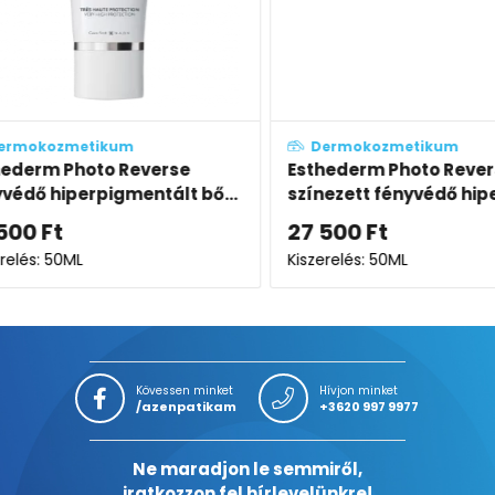
Dermokozmetikum
Derm
se
Esthederm Photo Reverse
Esthed
t bő...
színezett fényvédő hiperpigm...
fényvé
27 500
Ft
27 10
Kiszerelés: 50ML
Kiszerel
Kövessen minket
Hívjon minket
/azenpatikam
+3620 997 9977
Ne maradjon le semmiről,
iratkozzon fel hírlevelünkre!