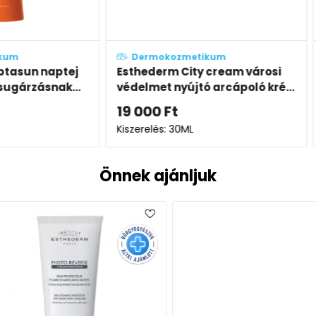
Dermokozmetikum
Derm
aptej
Esthederm City cream városi
Esthe
nak...
védelmet nyújtó arcápoló kré...
gyengé
19 000
Ft
14 90
Kiszerelés: 30ML
Kiszerel
Önnek ajánljuk