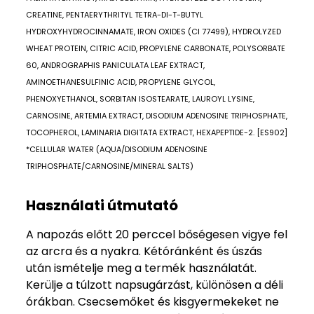
CREATINE, PENTAERYTHRITYL TETRA-DI-T-BUTYL
HYDROXYHYDROCINNAMATE, IRON OXIDES (CI 77499), HYDROLYZED
WHEAT PROTEIN, CITRIC ACID, PROPYLENE CARBONATE, POLYSORBATE
60, ANDROGRAPHIS PANICULATA LEAF EXTRACT,
AMINOETHANESULFINIC ACID, PROPYLENE GLYCOL,
PHENOXYETHANOL, SORBITAN ISOSTEARATE, LAUROYL LYSINE,
CARNOSINE, ARTEMIA EXTRACT, DISODIUM ADENOSINE TRIPHOSPHATE,
TOCOPHEROL, LAMINARIA DIGITATA EXTRACT, HEXAPEPTIDE-2. [ES902]
*CELLULAR WATER (AQUA/DISODIUM ADENOSINE
TRIPHOSPHATE/CARNOSINE/MINERAL SALTS)
Használati útmutató
A napozás előtt 20 perccel bőségesen vigye fel
az arcra és a nyakra. Kétóránként és úszás
után ismételje meg a termék használatát.
Kerülje a túlzott napsugárzást, különösen a déli
órákban. Csecsemőket és kisgyermekeket ne