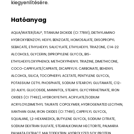
kiegyenlítésére.
Hatóanyag
AQUA/WATER/EAU*, TITANIUM DIOXIDE (CI 77891), DIETHYLAMINO
HYDROXYBENZOYL HEXYL BENZOATE, HOMOSALATE, DIISOPROPYL
SEBACATE, ETHYLHEXYL SALICYLATE, ETHYLHEXYL TRIAZONE, C14-22
ALCOHOLS, GLYCERIN, DIPROPYLENE GLYCOL, BIS-
ETHYLHEXYLOXYPHENOL METHOXYPHENYL TRIAZINE, DIMETHICONE,
COCO-CAPRYLATE/CAPRATE, DICAPRYLYL CARBONATE, BEHENYL
ALCOHOL, SILICA, TOCOPHERYL ACETATE, PENTYLENE GLYCOL,
POTASSIUM CETYL PHOSPHATE, SODIUM STEAROYL GLUTAMATE, C12-
20 ALKYL GLUCOSIDE, MANNITOL, STEARYL GLYCYRRHETINATE, IRON
OXIDES (CI 77492), HYDROXYETHYL ACRYLATE/SODIUM
ACRYLOYLDIMETHYL TAURATE COPOLYMER, HYDROGENATED LECITHIN,
XANTHAN GUM, IRON OXIDES (CI 77491), CAPRYLYL GLYCOL,
SQUALANE, 1,2-HEXANEDIOL, BUTYLENE GLYCOL, SODIUM CITRATE,
SODIUM DEXTRAN SULFATE, STEARALKONIUM HECTORITE, PALMARIA
PALMATA EXTRACT, MALTODEXTRIN, HYDROLYZED SOY PROTEIN,