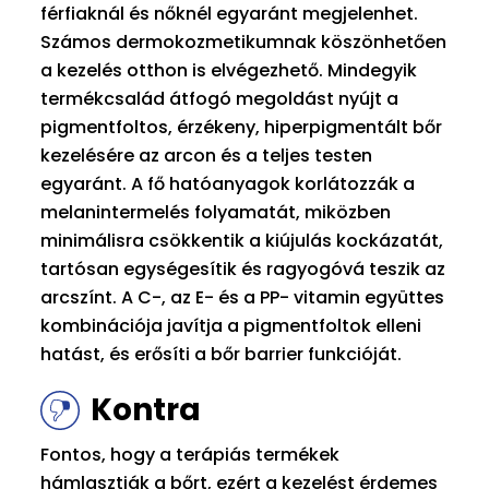
férfiaknál és nőknél egyaránt megjelenhet.
Számos dermokozmetikumnak köszönhetően
a kezelés otthon is elvégezhető. Mindegyik
termékcsalád átfogó megoldást nyújt a
pigmentfoltos, érzékeny, hiperpigmentált bőr
kezelésére az arcon és a teljes testen
egyaránt. A fő hatóanyagok korlátozzák a
melanintermelés folyamatát, miközben
minimálisra csökkentik a kiújulás kockázatát,
tartósan egységesítik és ragyogóvá teszik az
arcszínt. A C-, az E- és a PP- vitamin együttes
kombinációja javítja a pigmentfoltok elleni
hatást, és erősíti a bőr barrier funkcióját.
Kontra
Fontos, hogy a terápiás termékek
hámlasztják a bőrt, ezért a kezelést érdemes