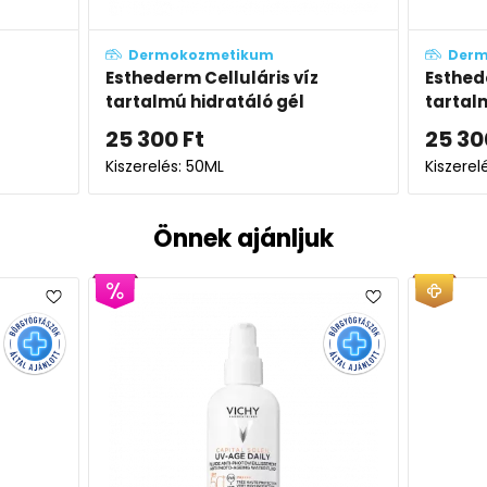
Dermokozmetikum
De
íz
Esthederm Celluláris víz
Esthe
tartalmú hidratáló krém
szemk
25 300
Ft
33 2
Kiszerelés: 50ML
Kiszere
Önnek ajánljuk