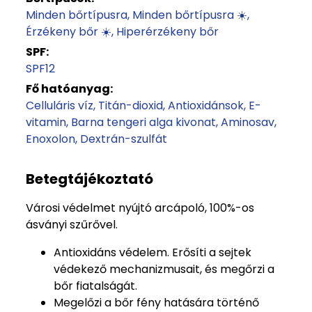
Minden bőrtípusra
Minden bőrtípusra ☀️
Érzékeny bőr ☀️
Hiperérzékeny bőr
SPF:
SPF12
Fő hatóanyag:
Celluláris víz
Titán-dioxid
Antioxidánsok
E-
vitamin
Barna tengeri alga kivonat
Aminosav
Enoxolon
Dextrán-szulfát
Betegtájékoztató
Városi védelmet nyújtó arcápoló, 100%-os
ásványi szűrővel.
Antioxidáns védelem. Erősíti a sejtek
védekező mechanizmusait, és megőrzi a
bőr fiatalságát.
Megelőzi a bőr fény hatására történő