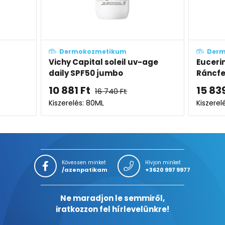
Dermokozmetikum
l uv-age
Eucerin Hyaluron-Filler
V
Ráncfeltöltő nappali arckrém
f
SPF30
15 839
Ft
8
Kiszerelés: 50ML
Ki
Kövessen minket
Hívjon minket
/azenpatikam
+3620 997 9977
Ne maradjon le semmiről,
iratkozzon fel hírlevelünkre!