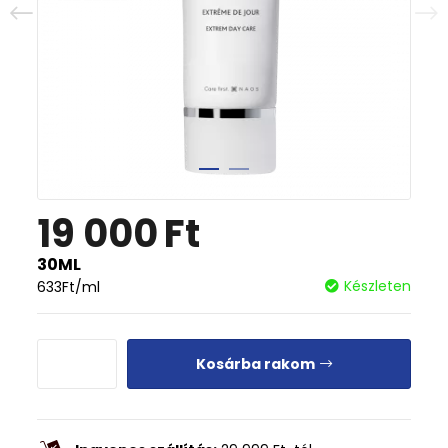
19 000
Ft
30ML
Készleten
633
Ft
/ml
Kosárba rakom