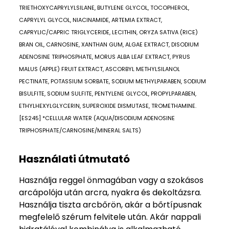
TRIETHOXYCAPRYLYLSILANE, BUTYLENE GLYCOL, TOCOPHEROL,
CAPRYLYL GLYCOL, NIACINAMIDE, ARTEMIA EXTRACT,
CAPRYLIC/CAPRIC TRIGLYCERIDE, LECITHIN, ORYZA SATIVA (RICE)
BRAN OIL, CARNOSINE, XANTHAN GUM, ALGAE EXTRACT, DISODIUM
ADENOSINE TRIPHOSPHATE, MORUS ALBA LEAF EXTRACT, PYRUS
MALUS (APPLE) FRUIT EXTRACT, ASCORBYL METHYLSILANOL
PECTINATE, POTASSIUM SORBATE, SODIUM METHYLPARABEN, SODIUM
BISULFITE, SODIUM SULFITE, PENTYLENE GLYCOL, PROPYLPARABEN,
ETHYLHEXYLGLYCERIN, SUPEROXIDE DISMUTASE, TROMETHAMINE.
[ES245] *CELLULAR WATER (AQUA/DISODIUM ADENOSINE
TRIPHOSPHATE/CARNOSINE/MINERAL SALTS)
Használati útmutató
Használja reggel önmagában vagy a szokásos
arcápolója után arcra, nyakra és dekoltázsra.
Használja tiszta arcbőrön, akár a bőrtípusnak
megfelelő szérum felvitele után. Akár nappali