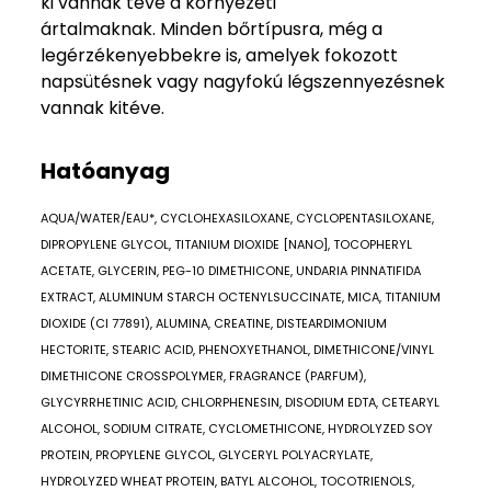
ki vannak téve a környezeti
ártalmaknak. Minden bőrtípusra, még a
legérzékenyebbekre is, amelyek fokozott
napsütésnek vagy nagyfokú légszennyezésnek
vannak kitéve.
Hatóanyag
AQUA/WATER/EAU*, CYCLOHEXASILOXANE, CYCLOPENTASILOXANE,
DIPROPYLENE GLYCOL, TITANIUM DIOXIDE [NANO], TOCOPHERYL
ACETATE, GLYCERIN, PEG-10 DIMETHICONE, UNDARIA PINNATIFIDA
EXTRACT, ALUMINUM STARCH OCTENYLSUCCINATE, MICA, TITANIUM
DIOXIDE (CI 77891), ALUMINA, CREATINE, DISTEARDIMONIUM
HECTORITE, STEARIC ACID, PHENOXYETHANOL, DIMETHICONE/VINYL
DIMETHICONE CROSSPOLYMER, FRAGRANCE (PARFUM),
GLYCYRRHETINIC ACID, CHLORPHENESIN, DISODIUM EDTA, CETEARYL
ALCOHOL, SODIUM CITRATE, CYCLOMETHICONE, HYDROLYZED SOY
PROTEIN, PROPYLENE GLYCOL, GLYCERYL POLYACRYLATE,
HYDROLYZED WHEAT PROTEIN, BATYL ALCOHOL, TOCOTRIENOLS,