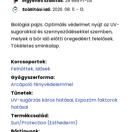
Ingyenes szállítás:
29 999
Ft
-tól
Szállítási idő:
2026. 08. 11. - 13.
Biológiai pajzs. Optimális védelmet nyújt az UV-
sugarakkal és szennyeződésekkel szemben,
melyek a bőr idő előtti öregedéért felelősek.
Tökéletes sminkalap.
Korcsoportok:
Felnőttek
Idősek
Gyógyszerforma:
Arcápoló fényvédelemmel
Tünetek:
UV-sugárzás káros hatásai
Expozóm faktorok
hatásai
Termékcsalád:
Sun/Protection (Esthederm)
Bőrtípusok: