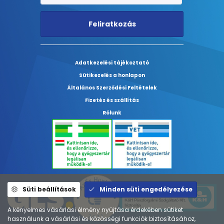
Feliratkozás
Adatkezelési tájékoztató
Sütikezelés a honlapon
Általános Szerződési Feltételek
Fizetés és szállítás
Rólunk
Süti beállítások
Minden süti engedélyezése
A kényelmes vásárlási élmény nyújtása érdekében sütiket
használunk a vásárlási és közösségi funkciók biztosításához,