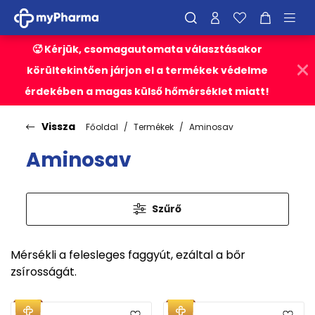
🥵 Kérjük, csomagautomata választásakor
körültekintően járjon el a termékek védelme
érdekében a magas külső hőmérséklet miatt!
Vissza
Főoldal
Termékek
Aminosav
Aminosav
Szűrő
Mérsékli a felesleges faggyút, ezáltal a bőr
zsírosságát.