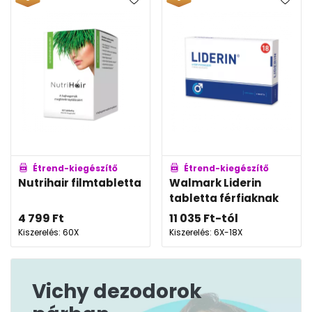
Étrend-kiegészítő
Étrend-kiegészítő
Nutrihair filmtabletta
Walmark Liderin
tabletta férfiaknak
4 799
Ft
11 035
Ft
-tól
Kiszerelés: 60X
Kiszerelés: 6X-18X
Vichy dezodorok