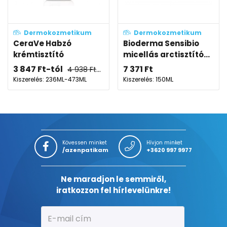
Dermokozmetikum
Dermokozmetikum
CeraVe Habzó
Bioderma Sensibio
krémtisztító
micellás arctisztító...
3 847
Ft
-tól
7 371
Ft
4 938
Ft
-tól
Kiszerelés: 236ML-473ML
Kiszerelés: 150ML
Kövessen minket
Hívjon minket
/azenpatikam
+3620 997 9977
Ne maradjon le semmiről,
iratkozzon fel hírlevelünkre!