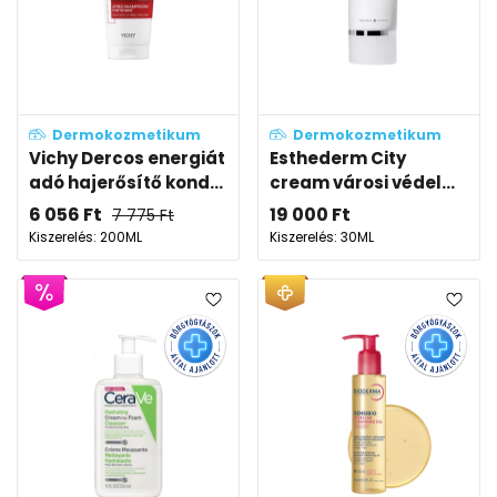
Dermokozmetikum
Dermokozmetikum
Vichy Dercos energiát
Esthederm City
adó hajerősítő kond...
cream városi védel...
6 056
Ft
19 000
Ft
7 775
Ft
Kiszerelés: 200ML
Kiszerelés: 30ML