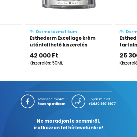
m
Dermokozmetikum
age krém
Esthederm Celluláris víz
relés
tartalmú hidratáló gél
25 300
Ft
Kiszerelés: 50ML
K
Kövessen minket
Hívjon minket
/azenpatikam
+3620 997 9977
Ne maradjon le semmiről,
iratkozzon fel hírlevelünkre!