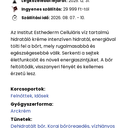
Legközelebbi lejárat:
2025. 12. 31.
Ingyenes szállítás:
29 999
Ft
-tól
Szállítási idő:
2026. 08. 07. - 10.
Az Institut Esthederm Celluláris víz tartalmú
hidratáló kréme intenzíven hidratál, energiával
tölti fel a bőrt, mely rugalmasabbá és
egészségesebbé válik. Serkenti a sejtek
életfunkcióit és növeli energiaszintjüket. A bőr
feltöltődik, visszanyeri fényét és kellemes
érzetű lesz.
Korcsoportok:
Felnőttek
Idősek
Gyógyszerforma:
Arckrém
Tünetek:
Dehidratált bőr
Korai bőröregedés, vízhiányos