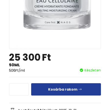
25 300
Ft
50ML
Készleten
506
Ft
/ml
Kosárba rakom