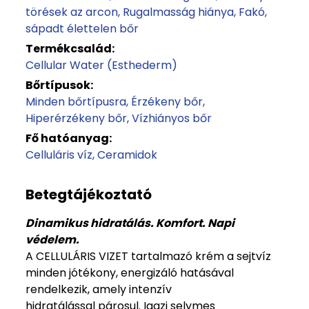
törések az arcon
Rugalmasság hiánya
Fakó,
sápadt élettelen bőr
Termékcsalád:
Cellular Water (Esthederm)
Bőrtípusok:
Minden bőrtípusra
Érzékeny bőr
Hiperérzékeny bőr
Vízhiányos bőr
Fő hatóanyag:
Celluláris víz
Ceramidok
Betegtájékoztató
Dinamikus hidratálás. Komfort. Napi
védelem.
A CELLULÁRIS VIZET tartalmazó krém a sejtvíz
minden jótékony, energizáló hatásával
rendelkezik, amely intenzív
hidratálással párosul. Igazi selymes