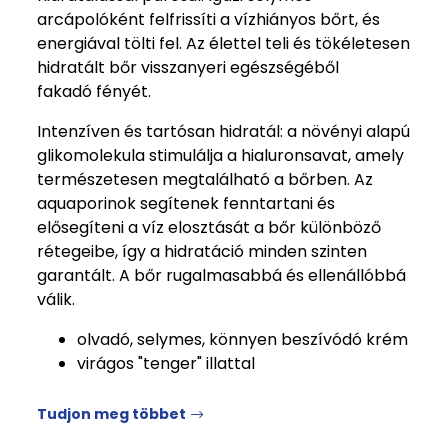
arcápolóként felfrissíti a vízhiányos bőrt, és
energiával tölti fel. Az élettel teli és tökéletesen
hidratált bőr visszanyeri egészségéből
fakadó fényét.
Intenzíven és tartósan hidratál: a növényi alapú
glikomolekula stimulálja a hialuronsavat, amely
természetesen megtalálható a bőrben. Az
aquaporinok segítenek fenntartani és
elősegíteni a víz elosztását a bőr különböző
rétegeibe, így a hidratáció minden szinten
garantált. A bőr rugalmasabbá és ellenállóbbá
válik.
olvadó, selymes, könnyen beszívódó krém
virágos "tenger" illattal
Tudjon meg többet