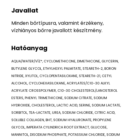
Javallat
Minden bőrtípusra, valamint érzékeny,
vízhiányos bőrre javallott készítmény.
Hatóanyag
AQUA/WATER/VÍZ*, CYCLOMETHICONE, DIMETHICONE, GLYCERIN,
BUTYLENE GLYCOL, ETHYLHEXYL PALMITATE, STEARETH-2, BORON
NITRIDE, XYLITOL, CYCLOPENTASILOXANE, STEARETH-21, CETYL
ALCOHOL, CYCLOHEXASILOXANE, ACRYLATES/C10-30 ALKYL
ACRYLATE CROSSPOLYMER, C10-30 CHOLESTEROL/LANOSTEROL
ESTERS, PHENYL TRIMETHICONE, SODIUM CITRATE, SODIUM
HYDROXIDE, CHOLESTEROL, LACTIC ACID, SERINE, SODIUM LACTATE,
SORBITOL, TEA-LACTATE, UREA, SODIUM CHLORIDE, CITRIC ACID,
SOLUBLE COLLAGEN, BHT, SODIUM HYALURONATE, PROPYLENE
GLYCOL, IMPERATA CYLINDRICA ROOT EXTRACT, GLUCOSE,
MANNITOL, DISODIUM PHOSPHATE, POTASSIUM CHLORIDE, SODIUM