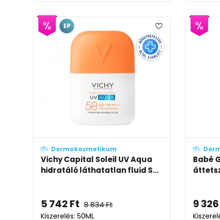
EP
Dermokozmetikum
Der
Vichy Capital Soleil UV Aqua
Babé G
hidratáló láthatatlan fluid S...
áttets
5 742
Ft
9 326
8 834
Ft
Kiszerelés: 50ML
Kiszere