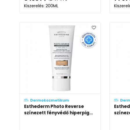
Kiszerelés: 200ML
Kiszerel
Dermokozmetikum
Der
Esthederm Photo Reverse
Esthed
színezett fényvédő hiperpig...
színez