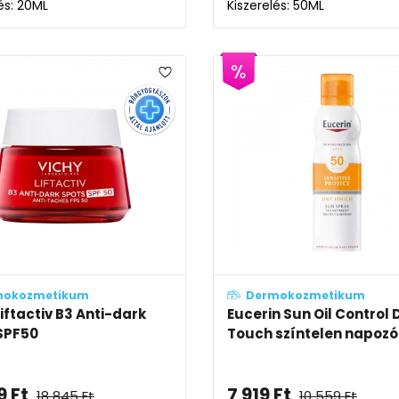
és: 20ML
Kiszerelés: 50ML
mokozmetikum
Dermokozmetikum
iftactiv B3 Anti-dark
Eucerin Sun Oil Control 
SPF50
Touch színtelen napozó 
9
Ft
7 919
Ft
18 845
Ft
10 559
Ft