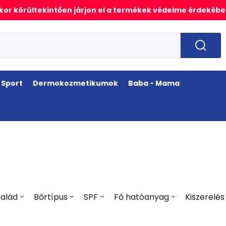
or körültekintően járjon el a termékek védelme érdekébe
Sport
Dermokozmetikumok
Baba - Mama
alád
Bőrtípus
SPF
Fő hatóanyag
Kiszerelés