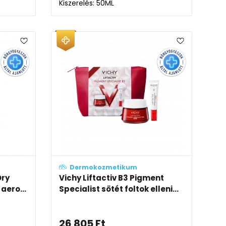
Kiszerelés: 50ML
Dermokozmetikum
Dry
Vichy Liftactiv B3 Pigment
aero...
Specialist sötét foltok elleni...
26 805
Ft