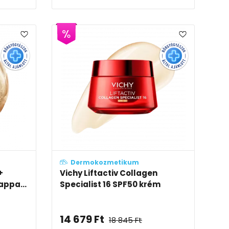
Dermokozmetikum
+
Vichy Liftactiv Collagen
appa...
Specialist 16 SPF50 krém
14 679
Ft
18 845
Ft