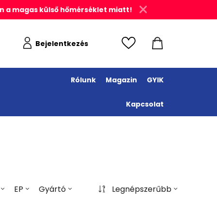
n a magas külső hőmérséklet miatt!
Bejelentkezés
Rólunk
Magazin
GYIK
Kapcsolat
EP
Gyártó
Legnépszerűbb