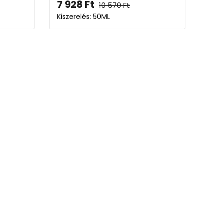
7 928
Ft
10 570
Ft
Kiszerelés: 50ML