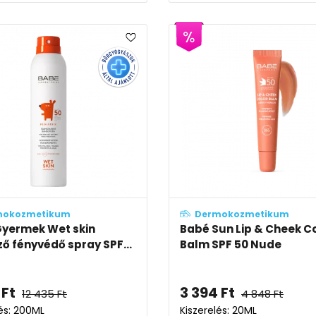
mokozmetikum
Dermokozmetikum
yermek Wet skin
Babé Sun Lip & Cheek C
ző fényvédő spray SPF...
Balm SPF 50 Nude
Ft
3 394
Ft
12 435
Ft
4 848
Ft
lés: 200ML
Kiszerelés: 20ML