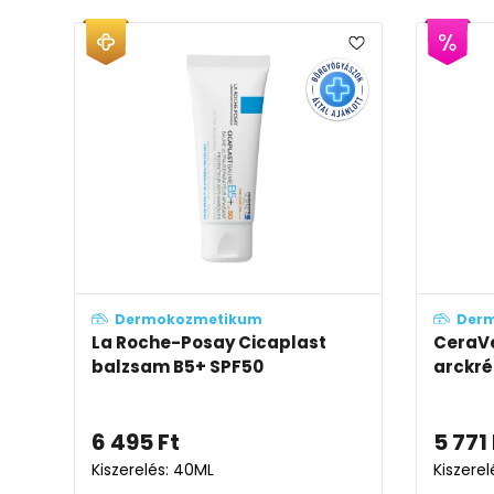
Dermokozmetikum
Der
La Roche-Posay Cicaplast
CeraVe
balzsam B5+ SPF50
arckré
6 495
Ft
5 771
Kiszerelés: 40ML
Kiszerel