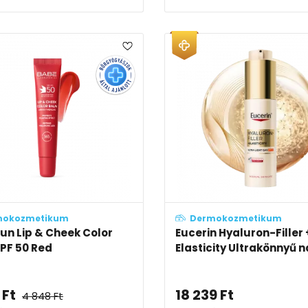
mokozmetikum
Dermokozmetikum
un Lip & Cheek Color
Eucerin Hyaluron-Filler 
PF 50 Red
Elasticity Ultrakönnyű n
Ft
18 239
Ft
4 848
Ft