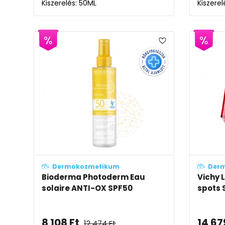
Kiszerelés: 50ML
Kiszerel
Dermokozmetikum
Der
Bioderma Photoderm Eau
Vichy L
solaire ANTI-OX SPF50
spots 
8 108
Ft
14 67
12 474
Ft