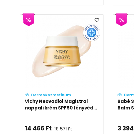
Dermokozmetikum
Der
Vichy Neovadiol Magistral
Babé S
nappali krém SPF50 fényvéd...
Balm S
14 466
Ft
3 394
18 571
Ft