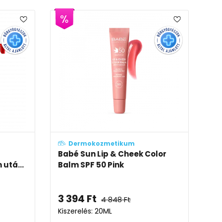
Dermokozmetikum
Babé Sun Lip & Cheek Color
 utá...
Balm SPF 50 Pink
3 394
Ft
4 848
Ft
Kiszerelés: 20ML