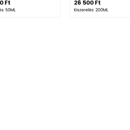
00
Ft
26 500
Ft
és: 50ML
Kiszerelés: 200ML