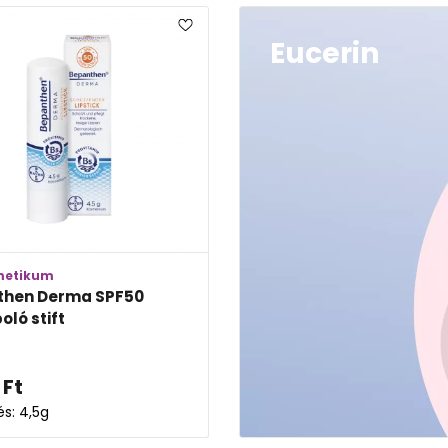
Eucerin
metikum
then Derma SPF50
oló stift
Ft
és: 4,5g