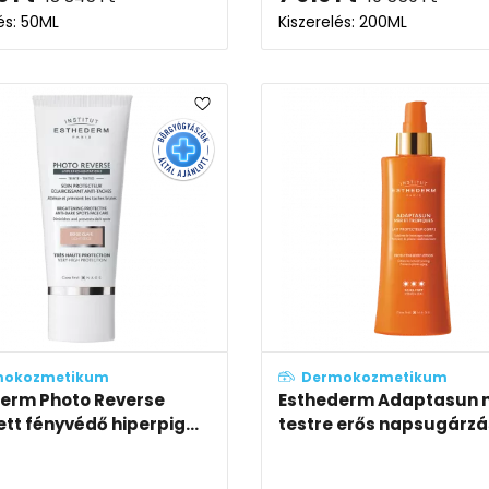
és: 50ML
Kiszerelés: 200ML
mokozmetikum
Dermokozmetikum
erm Photo Reverse
Esthederm Adaptasun 
ett fényvédő hiperpig...
testre erős napsugárzás