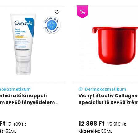
mokozmetikum
Dermokozmetikum
 hidratáló nappali
Vichy Liftactiv Collagen
m SPF50 fényvédelem...
Specialist 16 SPF50 krém
Ft
12 398
Ft
7 409
Ft
15 916
Ft
és: 52ML
Kiszerelés: 50ML