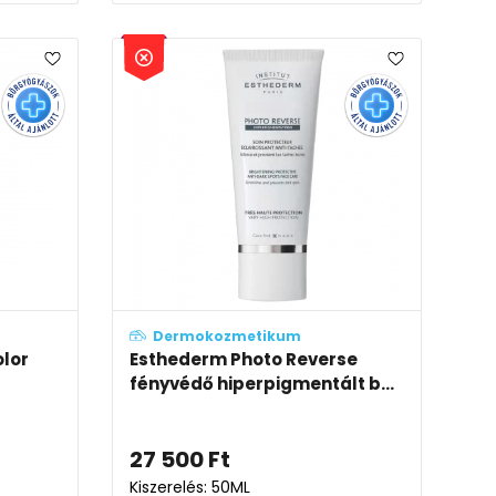
Dermokozmetikum
olor
Esthederm Photo Reverse
fényvédő hiperpigmentált b...
27 500
Ft
Kiszerelés: 50ML