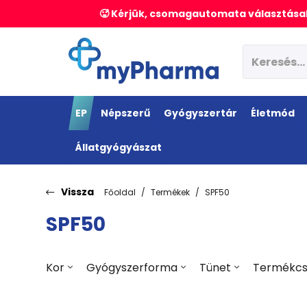
🥵 Kérjük, csomagautomata választásak
EP
Népszerű
Gyógyszertár
Életmód
Állatgyógyászat
Vissza
Főoldal
Termékek
SPF50
SPF50
Kor
Gyógyszerforma
Tünet
Termékcs