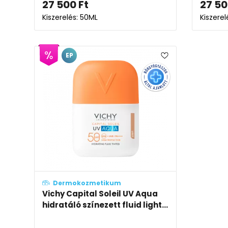
27 500
Ft
27 5
Kiszerelés: 50ML
Kiszerel
EP
Dermokozmetikum
Vichy Capital Soleil UV Aqua
hidratáló színezett fluid light...